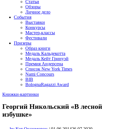
Статьи
Обзоры
Личное дело
События
Выставки
Конкурсы
Мастер-классы
Фестивали
Призеры
Образ книги
Медаль Кальдекотта
Медаль Кейт Гринуэй
Премия Андерсена
Список New York Times
Nami Concours
BIB
BolognaRagazzi Award
Книжки-картинки
Георгий Никольский «В лесной
избушке»
by
Кот Оксюморон
/
01.06.2014
26.07.2020