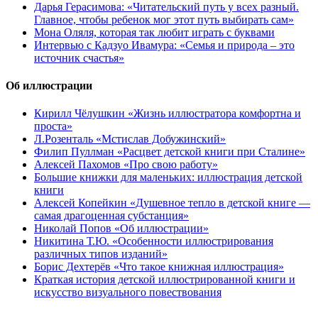
Дарья Герасимова: «Читательский путь у всех разный.
Главное, чтобы ребенок мог этот путь выбирать сам»
Мона Оляля, которая так любит играть с буквами
Интервью с Кадзуо Ивамура: «Семья и природа – это
источник счастья»
Об иллюстрации
Кирилл Чёлушкин «Жизнь иллюстратора комфортна и
проста»
Л.Розенталь «Мстислав Добужинский»
Филип Пуллман «Расцвет детской книги при Сталине»
Алексей Пахомов «Про свою работу»
Большие книжки для маленьких: иллюстрация детской
книги
Алексей Копейкин «Душевное тепло в детской книге —
самая драгоценная субстанция»
Николай Попов «Об иллюстрации»
Никитина Т.Ю. «Особенности иллюстрирования
различных типов изданий»
Борис Дехтерёв «Что такое книжная иллюстрация»
Краткая история детской иллюстрированной книги и
искусство визуального повествования