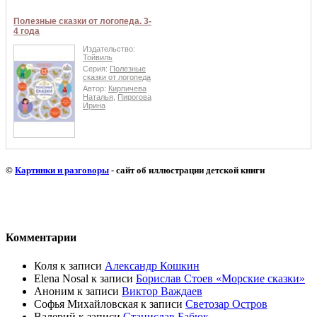
Полезные сказки от логопеда. 3-
4 года
Издательство:
Тойвиль
Серия:
Полезные
сказки от логопеда
Автор:
Кирпичева
Наталья
,
Пирогова
Ирина
©
Картинки и разговоры
- сайт об иллюстрации детской книги
Комментарии
Коля
к записи
Александр Кошкин
Elena Nosal
к записи
Борислав Стоев «Морские сказки»
Аноним
к записи
Виктор Важдаев
Софья Михайловская
к записи
Светозар Остров
Валерий
к записи
Станислав Бабюк