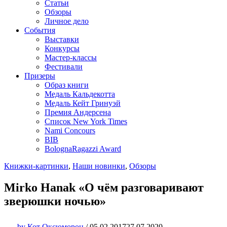
Статьи
Обзоры
Личное дело
События
Выставки
Конкурсы
Мастер-классы
Фестивали
Призеры
Образ книги
Медаль Кальдекотта
Медаль Кейт Гринуэй
Премия Андерсена
Список New York Times
Nami Concours
BIB
BolognaRagazzi Award
Книжки-картинки
,
Наши новинки
,
Обзоры
Mirko Hanak «О чём разговаривают
зверюшки ночью»
by
Кот Оксюморон
/
05.02.2017
27.07.2020