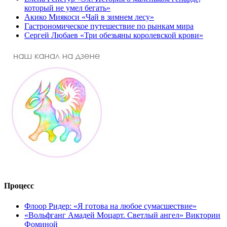
который не умел бегать»
Акико Миякоси «Чай в зимнем лесу»
Гастрономическое путешествие по рынкам мира
Сергей Любаев «Три обезьяны королевской крови»
Процесс
Флоор Ридер: «Я готова на любое сумасшествие»
«Вольфганг Амадей Моцарт. Светлый ангел» Виктории
Фоминой