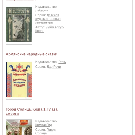
Издательство:
Лабиринт
Серия:
Детская
художественная
литература
Автор:
Дойл Артур
Конан
Армянские народные сказки
Издательство:
Речь
Серия:
Дар Речи
Город Солнца. Книга 1. Глаза
смерти
Издательство:
КомпасГид
Серия:
Город
Солнца