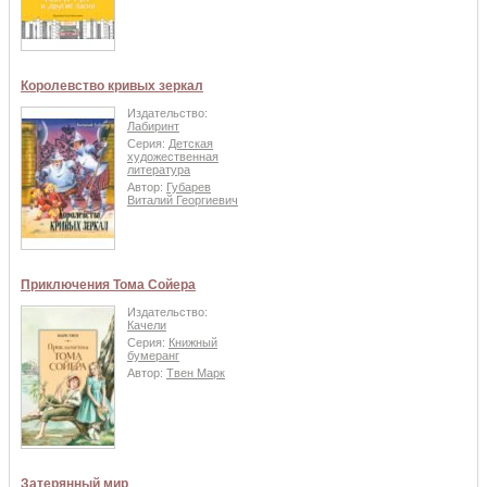
Королевство кривых зеркал
Издательство:
Лабиринт
Серия:
Детская
художественная
литература
Автор:
Губарев
Виталий Георгиевич
Приключения Тома Сойера
Издательство:
Качели
Серия:
Книжный
бумеранг
Автор:
Твен Марк
Затерянный мир