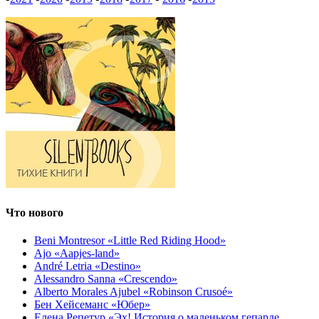
Что нового
Beni Montresor «Little Red Riding Hood»
Ajo «Aapjes-land»
André Letria «Destino»
Alessandro Sanna «Crescendo»
Alberto Morales Ajubel «Robinson Crusoé»
Бен Хейсеманс «Юбер»
Елена Репетур «Эх! История о маленьком гепарде,