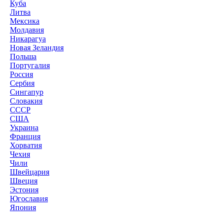
Куба
Литва
Мексика
Молдавия
Никарагуа
Новая Зеландия
Польша
Португалия
Россия
Сербия
Сингапур
Словакия
СССР
США
Украина
Франция
Хорватия
Чехия
Чили
Швейцария
Швеция
Эстония
Югославия
Япония