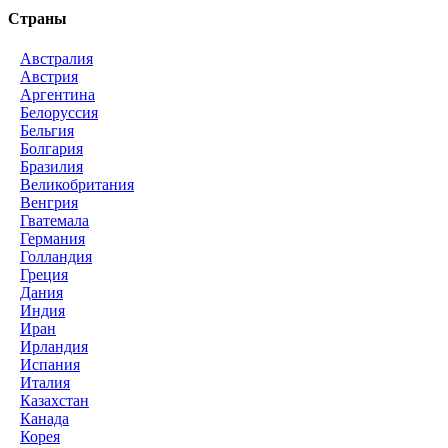
Страны
Австралия
Австрия
Аргентина
Белоруссия
Бельгия
Болгария
Бразилия
Великобритания
Венгрия
Гватемала
Германия
Голландия
Греция
Дания
Индия
Иран
Ирландия
Испания
Италия
Казахстан
Канада
Корея