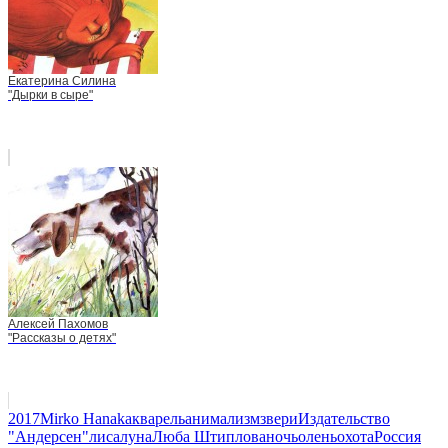
Екатерина Силина
"Дырки в сыре"
Алексей Пахомов
"Рассказы о детях"
2017
Mirko Hanak
акварель
анимализм
звери
Издательство
"Андерсен"
лиса
луна
Люба Штиплова
ночь
олень
охота
Россия