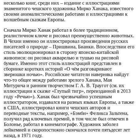
несколько книг, среди них – издание с иллюстрациями
знаменитого чешского художника Мирко Ханака, известного
своими анималистическими работами и иллюстрациями к
волшебным сказкам Европы.
Сначала Мирко Ханак работал в более традиционном,
реалистичном ключе и рисовал преимущественно животных.
В Чехии именно он иллюстрировал произведения русских
писателей о природе – Пришвина, Бианки. Впоследствии его
стиль эволюционировал в сторону японско-китайской
живописи: он рисовал акварелью и тушью на рисовой
бумаге. Именно этот стиль иллюстраций представлен в
сборнике коротких историй «О чём разговаривают
зверюшки ночью». Российские читатели наверняка найдут
что-то общее между работами зрелого Ханака, Мая
Митурича и ранним творчеством Г. А. В. Траугот (см. их
иллюстрации к сказке «Глупый тигр», переизданной в 2013
году «Речью»). Ханак был чрезвычайно успешным
иллюстратором, издавался на разных языках Европы, а также
в США, иллюстрировал книги чешских авторов и
переводные тексты, например, «Бэмби» Феликса Зальтена,
получил ряд ключевых премий, в том числе был отмечен в
Болонье, работал в кинематографе. Художник заболел
лейкемией и скоропостижно скончался почти пятьдесят лет
назад, в 1971 году.