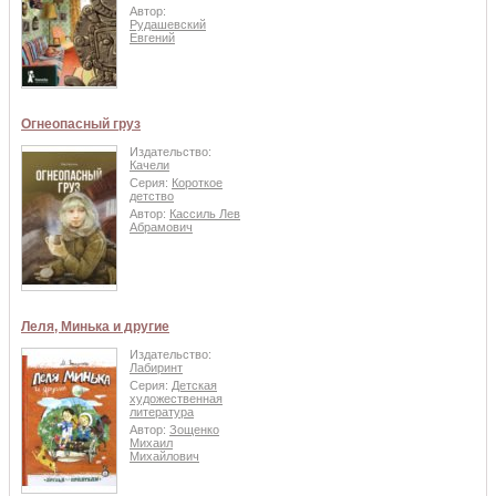
Автор:
Рудашевский
Евгений
Огнеопасный груз
Издательство:
Качели
Серия:
Короткое
детство
Автор:
Кассиль Лев
Абрамович
Леля, Минька и другие
Издательство:
Лабиринт
Серия:
Детская
художественная
литература
Автор:
Зощенко
Михаил
Михайлович