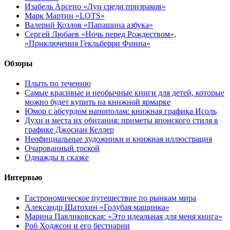
Изабель Арсено «Луи среди призраков»
Марк Мартин «LOTS»
Валерий Козлов «Папашина азбука»
Сергей Любаев «Ночь перед Рождеством»,
«Приключения Гекльберри Финна»
Обзоры
Плыть по течению
Самые красивые и необычные книги для детей, которые
можно будет купить на книжной ярмарке
Юмор с абсурдом напополам: книжная графика Исоль
Духи и места их обитания: приметы японского стиля в
графике Джосиан Келлер
Неофициальные художники и книжная иллюстрация
Очарованный тоской
Однажды в сказке
Интервью
Гастрономическое путешествие по рынкам мира
Александр Шатохин «Голубая машинка»
Марина Павликовская: «Это идеальная для меня книга»
Роб Ходжсон и его бестиарии