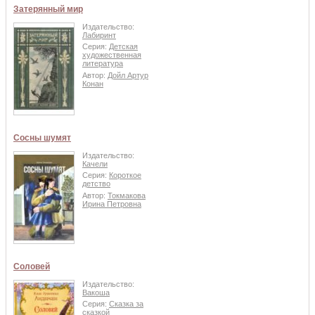
Затерянный мир
Издательство:
Лабиринт
Серия:
Детская
художественная
литература
Автор:
Дойл Артур
Конан
Сосны шумят
Издательство:
Качели
Серия:
Короткое
детство
Автор:
Токмакова
Ирина Петровна
Соловей
Издательство:
Вакоша
Серия:
Сказка за
сказкой