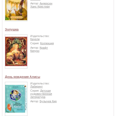
Автор:
Андерсен
Ханс Кристиан
Золушка
Издательство:
Качели
Серия:
Коллекция
Автор:
Крафт
Кинуко
День рождения Алисы
Издательство:
Лабиринт
Серия:
Детская
художественная
литература
Автор:
Булычев Кир