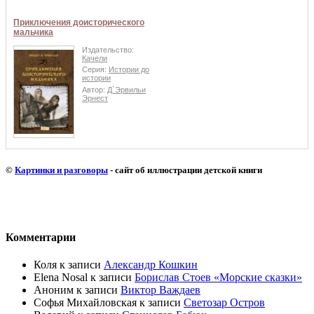
Приключения доисторического
мальчика
Издательство:
Качели
Серия:
Истории до
истории
Автор:
Д`Эрвильи
Эрнест
©
Картинки и разговоры
- сайт об иллюстрации детской книги
Комментарии
Коля
к записи
Александр Кошкин
Elena Nosal
к записи
Борислав Стоев «Морские сказки»
Аноним
к записи
Виктор Важдаев
Софья Михайловская
к записи
Светозар Остров