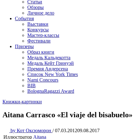
Статьи
Обзоры
Личное дело
События
Выставки
Конкурсы
Мастер-классы
Фестивали
Призеры
Образ книги
Медаль Кальдекотта
Медаль Кейт Гринуэй
Премия Андерсена
Список New York Times
Nami Concours
BIB
BolognaRagazzi Award
Книжки-картинки
Aitana Carrasco «El viaje del bisabuelo»
by
Кот Оксюморон
/
07.03.2012
09.08.2017
Иллюстратор
Aitana