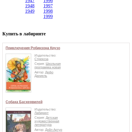
1947
1996
1948
1997
1949
1998
1999
Купить в лабиринте
Приключения Робинзона Крузо
Издательство:
Стрекоза
Серия:
Школьная
программа новая
Автор:
Дефо
Даниель
Собака Баскервилей
Издательство:
Лабиринт
Серия:
Детская
художественная
литература
Автор:
Дойл Артур