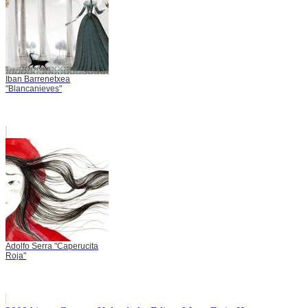
Iban Barrenetxea
"Blancanieves"
Adolfo Serra "Caperucita
Roja"