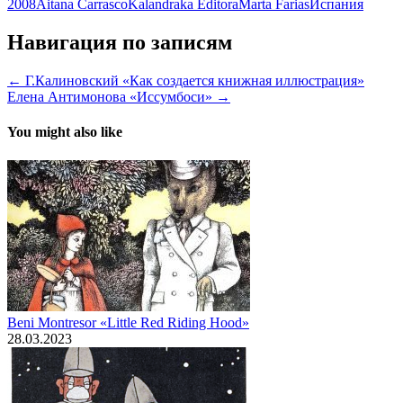
2008
Aitana Carrasco
Kalandraka Editora
Marta Farias
Испания
Навигация по записям
← Г.Калиновский «Как создается книжная иллюстрация»
Елена Антимонова «Иссумбоси» →
You might also like
Beni Montresor «Little Red Riding Hood»
28.03.2023