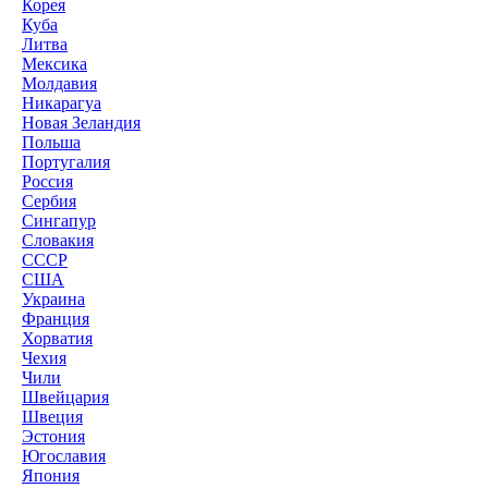
Корея
Куба
Литва
Мексика
Молдавия
Никарагуа
Новая Зеландия
Польша
Португалия
Россия
Сербия
Сингапур
Словакия
СССР
США
Украина
Франция
Хорватия
Чехия
Чили
Швейцария
Швеция
Эстония
Югославия
Япония