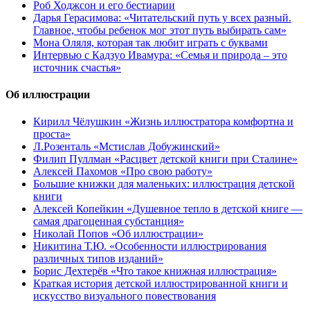
Роб Ходжсон и его бестиарии
Дарья Герасимова: «Читательский путь у всех разный.
Главное, чтобы ребенок мог этот путь выбирать сам»
Мона Оляля, которая так любит играть с буквами
Интервью с Кадзуо Ивамура: «Семья и природа – это
источник счастья»
Об иллюстрации
Кирилл Чёлушкин «Жизнь иллюстратора комфортна и
проста»
Л.Розенталь «Мстислав Добужинский»
Филип Пуллман «Расцвет детской книги при Сталине»
Алексей Пахомов «Про свою работу»
Большие книжки для маленьких: иллюстрация детской
книги
Алексей Копейкин «Душевное тепло в детской книге —
самая драгоценная субстанция»
Николай Попов «Об иллюстрации»
Никитина Т.Ю. «Особенности иллюстрирования
различных типов изданий»
Борис Дехтерёв «Что такое книжная иллюстрация»
Краткая история детской иллюстрированной книги и
искусство визуального повествования