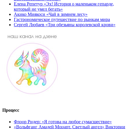
Елена Репетур «Эх! История о маленьком гепарде,
который не умел бегать»
Акико Миякоси «Чай в зимнем лесу»
Гастрономическое путешествие по рынкам мира
Сергей Любаев «Три обезьяны королевской крови»
Процесс
Флоор Ридер: «Я готова на любое сумасшествие»
«Вольфганг Амадей Моцарт. Светлый ангел» Виктории