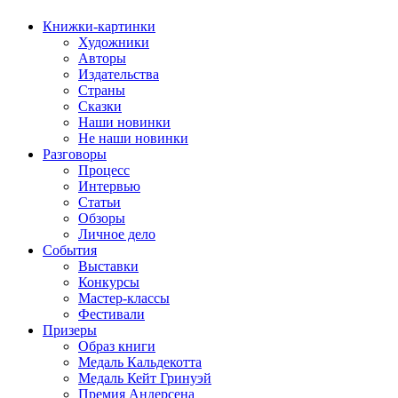
Книжки-картинки
Художники
Авторы
Издательства
Страны
Сказки
Наши новинки
Не наши новинки
Разговоры
Процесс
Интервью
Статьи
Обзоры
Личное дело
События
Выставки
Конкурсы
Мастер-классы
Фестивали
Призеры
Образ книги
Медаль Кальдекотта
Медаль Кейт Гринуэй
Премия Андерсена