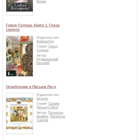
Конан
Город Солнца. Книга 1. Глаза
смерти
Издательство:
КомпасГид
Серия:
Город
Солнца
Автор:
Рудашевский
Евгений
Ограбление в Лисьем Лесу
Издательство:
Качели
Серия:
Сказки
Лисьего Леса
Автор:
Патерсон
Брайан
,
Патерсон
Синтия