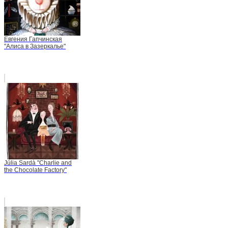
Евгения Гапчинская
"Алиса в Зазеркалье"
Júlia Sardà "Charlie and
the Chocolate Factory"