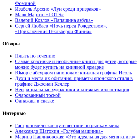
Фоминой
Изабель Арсено «Луи среди призраков»
Марк Мартин «LOTS»
Валерий Козлов «Папашина азбука»
Сергей Любаев «Ночь перед Рождеством»,
«Приключения Гекльберри Финна»
Обзоры
Плыть по течению
Самые красивые и необычные книги для детей, которые
можно будет купить на книжной ярмарке
Юмор с абсурдом напополам: книжная графика Исоль
Духи и места их обитания: приметы японского стиля в
графике Джосиан Келлер
Неофициальные художники и книжная иллюстрация
Очарованный тоской
Однажды в сказке
Интервью
Гастрономическое путешествие по рынкам мира
Александр Шатохин «Голубая машинка»
Марина Павликовская: «Это идеальная для меня книга»