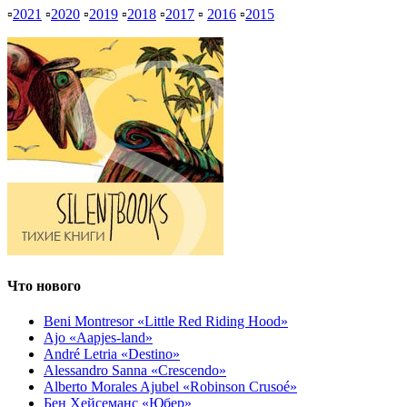
▫
2021
▫
2020
▫
2019
▫
2018
▫
2017
▫
2016
▫
2015
Что нового
Beni Montresor «Little Red Riding Hood»
Ajo «Aapjes-land»
André Letria «Destino»
Alessandro Sanna «Crescendo»
Alberto Morales Ajubel «Robinson Crusoé»
Бен Хейсеманс «Юбер»