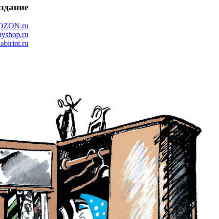
здание
OZON.ru
yshop.ru
labirint.ru