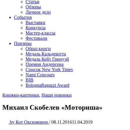
Статьи
Обзоры
Личное дело
События
Выставки
Конкурсы
Мастер-классы
Фестивали
Призеры
Образ книги
Медаль Кальдекотта
Медаль Кейт Гринуэй
Премия Андерсена
Список New York Times
Nami Concours
BIB
BolognaRagazzi Award
Книжки-картинки
,
Наши новинки
Михаил Скобелев «Моториша»
by
Кот Оксюморон
/
08.11.2016
11.04.2019