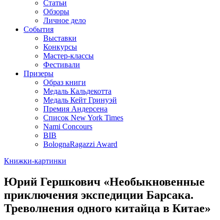
Статьи
Обзоры
Личное дело
События
Выставки
Конкурсы
Мастер-классы
Фестивали
Призеры
Образ книги
Медаль Кальдекотта
Медаль Кейт Гринуэй
Премия Андерсена
Список New York Times
Nami Concours
BIB
BolognaRagazzi Award
Книжки-картинки
Юрий Гершкович «Необыкновенные
приключения экспедиции Барсака.
Треволнения одного китайца в Китае»