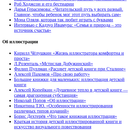
Роб Ходжсон и его бестиарии
Дарья Герасимова: «Читательский путь у всех разный.
Главное, чтобы ребенок мог этот путь выбирать сам»
Мона Оляля, которая так любит играть с буквами
Интервью с Кадзуо Ивамура: «Семья и природа – это
источник счастья»
Об иллюстрации
Кирилл Чёлушкин «Жизнь иллюстратора комфортна и
проста»
Л.Розенталь «Мстислав Добужинский»
Филип Пуллман «Расцвет детской книги при Сталине»
Алексей Пахомов «Про свою работу»
Большие книжки для маленьких: иллюстрация детской
книги
Алексей Копейкин «Душевное тепло в детской книге —
самая драгоценная субстанция»
Николай Попов «Об иллюстрации»
Никитина Т.Ю. «Особенности иллюстрирования
различных типов изданий»
Борис Дехтерёв «Что такое книжная иллюстрация»
Краткая история детской иллюстрированной книги и
искусство визуального повествования