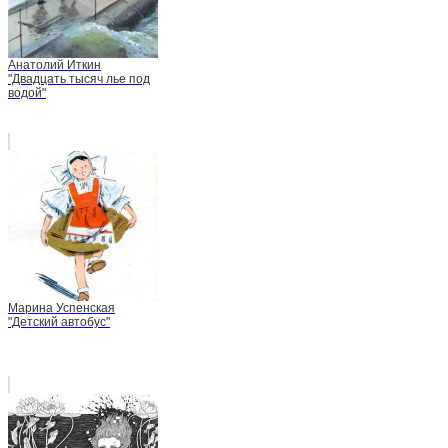
Анатолий Иткин
"Двадцать тысяч лье под
водой"
Марина Успенская
"Детский автобус"