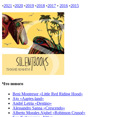
▫
2021
▫
2020
▫
2019
▫
2018
▫
2017
▫
2016
▫
2015
Что нового
Beni Montresor «Little Red Riding Hood»
Ajo «Aapjes-land»
André Letria «Destino»
Alessandro Sanna «Crescendo»
Alberto Morales Ajubel «Robinson Crusoé»