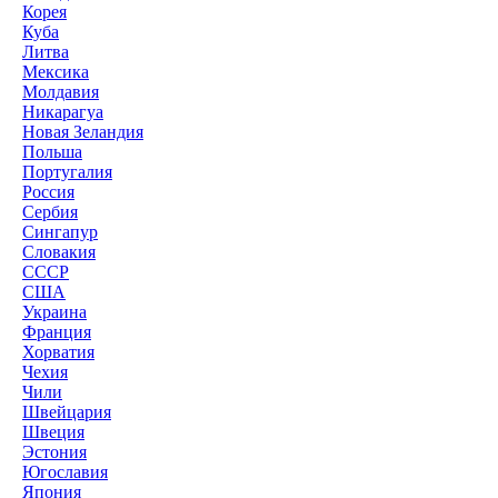
Корея
Куба
Литва
Мексика
Молдавия
Никарагуа
Новая Зеландия
Польша
Португалия
Россия
Сербия
Сингапур
Словакия
СССР
США
Украина
Франция
Хорватия
Чехия
Чили
Швейцария
Швеция
Эстония
Югославия
Япония