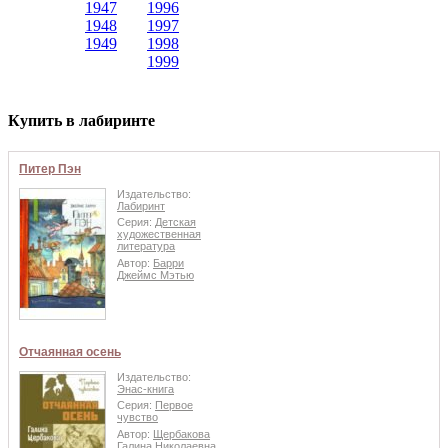
1947
1996
1948
1997
1949
1998
1999
Купить в лабиринте
Питер Пэн
Издательство:
Лабиринт
Серия:
Детская
художественная
литература
Автор:
Барри
Джеймс Мэтью
Отчаянная осень
Издательство:
Энас-книга
Серия:
Первое
чувство
Автор:
Щербакова
Галина Николаевна