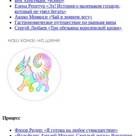
Бен Хейсеманс «Юбер»
Елена Репетур «Эх! История о маленьком гепарде,
который не умел бегать»
Акико Миякоси «Чай в зимнем лесу»
Гастрономическое путешествие по рынкам мира
Сергей Любаев «Три обезьяны королевской крови»
Процесс
Флоор Ридер: «Я готова на любое сумасшествие»
«Вольфганг Амадей Моцарт. Светлый ангел» Виктории