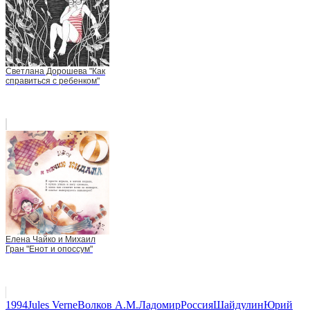
Светлана Дорошева "Как
справиться с ребенком"
Елена Чайко и Михаил
Гран "Енот и опоссум"
1994
Jules Verne
Волков А.М.
Ладомир
Россия
Шайдулин
Юрий