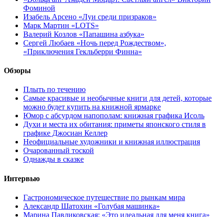
Фоминой
Изабель Арсено «Луи среди призраков»
Марк Мартин «LOTS»
Валерий Козлов «Папашина азбука»
Сергей Любаев «Ночь перед Рождеством»,
«Приключения Гекльберри Финна»
Обзоры
Плыть по течению
Самые красивые и необычные книги для детей, которые
можно будет купить на книжной ярмарке
Юмор с абсурдом напополам: книжная графика Исоль
Духи и места их обитания: приметы японского стиля в
графике Джосиан Келлер
Неофициальные художники и книжная иллюстрация
Очарованный тоской
Однажды в сказке
Интервью
Гастрономическое путешествие по рынкам мира
Александр Шатохин «Голубая машинка»
Марина Павликовская: «Это идеальная для меня книга»