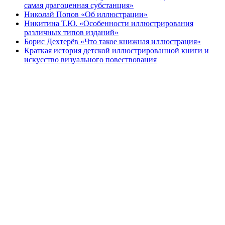
самая драгоценная субстанция»
Николай Попов «Об иллюстрации»
Никитина Т.Ю. «Особенности иллюстрирования
различных типов изданий»
Борис Дехтерёв «Что такое книжная иллюстрация»
Краткая история детской иллюстрированной книги и
искусство визуального повествования