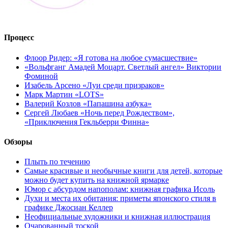
Процесс
Флоор Ридер: «Я готова на любое сумасшествие»
«Вольфганг Амадей Моцарт. Светлый ангел» Виктории
Фоминой
Изабель Арсено «Луи среди призраков»
Марк Мартин «LOTS»
Валерий Козлов «Папашина азбука»
Сергей Любаев «Ночь перед Рождеством»,
«Приключения Гекльберри Финна»
Обзоры
Плыть по течению
Самые красивые и необычные книги для детей, которые
можно будет купить на книжной ярмарке
Юмор с абсурдом напополам: книжная графика Исоль
Духи и места их обитания: приметы японского стиля в
графике Джосиан Келлер
Неофициальные художники и книжная иллюстрация
Очарованный тоской