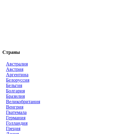
Страны
Австралия
Австрия
Аргентина
Белоруссия
Бельгия
Болгария
Бразилия
Великобритания
Венгрия
Гватемала
Германия
Голландия
Греция
Дания