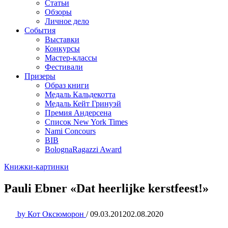
Статьи
Обзоры
Личное дело
События
Выставки
Конкурсы
Мастер-классы
Фестивали
Призеры
Образ книги
Медаль Кальдекотта
Медаль Кейт Гринуэй
Премия Андерсена
Список New York Times
Nami Concours
BIB
BolognaRagazzi Award
Книжки-картинки
Pauli Ebner «Dat heerlijke kerstfeest!»
by
Кот Оксюморон
/
09.03.2012
02.08.2020