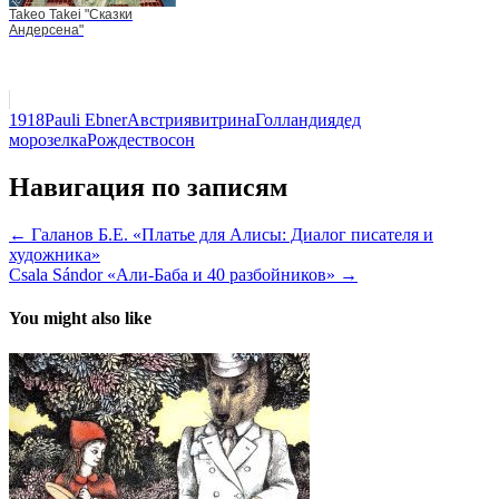
Takeo Takei "Сказки
Андерсена"
1918
Pauli Ebner
Австрия
витрина
Голландия
дед
мороз
елка
Рождество
сон
Навигация по записям
← Галанов Б.Е. «Платье для Алисы: Диалог писателя и
художника»
Csala Sándor «Али-Баба и 40 разбойников» →
You might also like