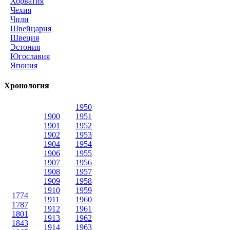
Хорватия
Чехия
Чили
Швейцария
Швеция
Эстония
Югославия
Япония
Хронология
1950
1900
1951
1901
1952
1902
1953
1904
1954
1906
1955
1907
1956
1908
1957
1909
1958
1910
1959
1774
1911
1960
1787
1912
1961
1801
1913
1962
1843
1914
1963