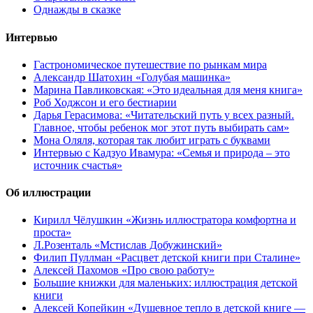
Однажды в сказке
Интервью
Гастрономическое путешествие по рынкам мира
Александр Шатохин «Голубая машинка»
Марина Павликовская: «Это идеальная для меня книга»
Роб Ходжсон и его бестиарии
Дарья Герасимова: «Читательский путь у всех разный.
Главное, чтобы ребенок мог этот путь выбирать сам»
Мона Оляля, которая так любит играть с буквами
Интервью с Кадзуо Ивамура: «Семья и природа – это
источник счастья»
Об иллюстрации
Кирилл Чёлушкин «Жизнь иллюстратора комфортна и
проста»
Л.Розенталь «Мстислав Добужинский»
Филип Пуллман «Расцвет детской книги при Сталине»
Алексей Пахомов «Про свою работу»
Большие книжки для маленьких: иллюстрация детской
книги
Алексей Копейкин «Душевное тепло в детской книге —