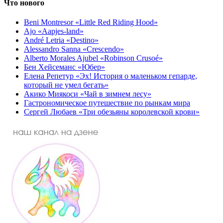
Что нового
Beni Montresor «Little Red Riding Hood»
Ajo «Aapjes-land»
André Letria «Destino»
Alessandro Sanna «Crescendo»
Alberto Morales Ajubel «Robinson Crusoé»
Бен Хейсеманс «Юбер»
Елена Репетур «Эх! История о маленьком гепарде,
который не умел бегать»
Акико Миякоси «Чай в зимнем лесу»
Гастрономическое путешествие по рынкам мира
Сергей Любаев «Три обезьяны королевской крови»