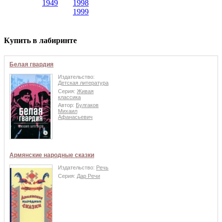
1949
1998
1999
Купить в лабиринте
Белая гвардия
Издательство:
Детская литература
Серия:
Живая
классика
Автор:
Булгаков
Михаил
Афанасьевич
Армянские народные сказки
Издательство:
Речь
Серия:
Дар Речи