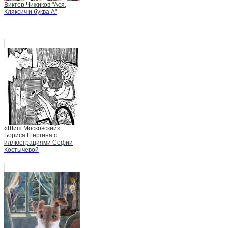
Виктор Чижиков "Ася,
Кляксич и буква А"
«Шиш Московский»
Бориса Шергина с
иллюстрациями Софии
Костычевой