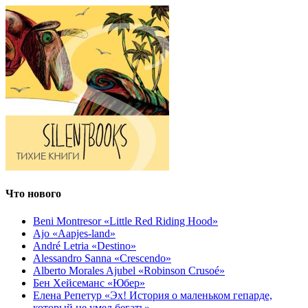
Что нового
Beni Montresor «Little Red Riding Hood»
Ajo «Aapjes-land»
André Letria «Destino»
Alessandro Sanna «Crescendo»
Alberto Morales Ajubel «Robinson Crusoé»
Бен Хейсеманс «Юбер»
Елена Репетур «Эх! История о маленьком гепарде,
который не умел бегать»