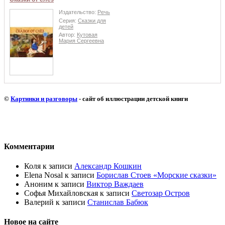
Издательство:
Речь
Серия:
Сказки для
детей
Автор:
Кутовая
Мария Сергеевна
©
Картинки и разговоры
- сайт об иллюстрации детской книги
Комментарии
Коля
к записи
Александр Кошкин
Elena Nosal
к записи
Борислав Стоев «Морские сказки»
Аноним
к записи
Виктор Важдаев
Софья Михайловская
к записи
Светозар Остров
Валерий
к записи
Станислав Бабюк
Новое на сайте