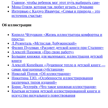
Главное, чтобы ребенок мог этот путь выбирать сам»
Мона Оляля, которая так любит играть с буквами
Интервью с Кадзуо Ивамура: «Семья и природа – это
источник счастья»
Об иллюстрации
Кирилл Чёлушкин «Жизнь иллюстратора комфортна и
проста»
Л.Розенталь «Мстислав Добужинский»
Филип Пуллман «Расцвет детской книги при Сталине»
Алексей Пахомов «Про свою работу»
Большие книжки для маленьких: иллюстрация детской
книги
Алексей Копейкин «Душевное тепло в детской книге —
самая драгоценная субстанция»
Николай Попов «Об иллюстрации»
Никитина Т.Ю. «Особенности иллюстрирования
различных типов изданий»
Борис Дехтерёв «Что такое книжная иллюстрация»
Краткая история детской иллюстрированной книги и
искусство визуального повествования