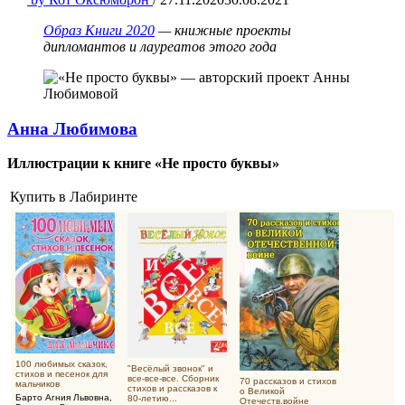
Образ Книги 2020
— книжные проекты
дипломантов и лауреатов этого года
Анна Любимова
Иллюстрации к книге «Не просто буквы»
Купить в Лабиринте
100 любимых сказок,
"Весёлый звонок" и
стихов и песенок для
все-все-все. Сборник
70 рассказов и стихов
мальчиков
стихов и рассказов к
о Великой
Барто Агния Львовна
,
80-летию...
Отечеств.войне