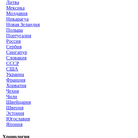
Литва
Мексика
Молдавия
Никарагуа
Новая Зеландия
Польша
Португалия
Россия
Сербия
Сингапур
Словакия
СССР
США
Украина
Франция
Хорватия
Чехия
Чили
Швейцария
Швеция
Эстония
Югославия
Япония
Хронология