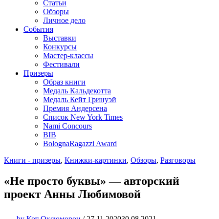
Статьи
Обзоры
Личное дело
События
Выставки
Конкурсы
Мастер-классы
Фестивали
Призеры
Образ книги
Медаль Кальдекотта
Медаль Кейт Гринуэй
Премия Андерсена
Список New York Times
Nami Concours
BIB
BolognaRagazzi Award
Книги - призеры
,
Книжки-картинки
,
Обзоры
,
Разговоры
«Не просто буквы» — авторский
проект Анны Любимовой
by
Кот Оксюморон
/
27.11.2020
30.08.2021