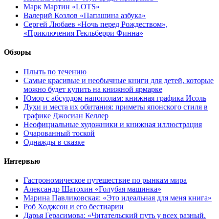
Марк Мартин «LOTS»
Валерий Козлов «Папашина азбука»
Сергей Любаев «Ночь перед Рождеством»,
«Приключения Гекльберри Финна»
Обзоры
Плыть по течению
Самые красивые и необычные книги для детей, которые
можно будет купить на книжной ярмарке
Юмор с абсурдом напополам: книжная графика Исоль
Духи и места их обитания: приметы японского стиля в
графике Джосиан Келлер
Неофициальные художники и книжная иллюстрация
Очарованный тоской
Однажды в сказке
Интервью
Гастрономическое путешествие по рынкам мира
Александр Шатохин «Голубая машинка»
Марина Павликовская: «Это идеальная для меня книга»
Роб Ходжсон и его бестиарии
Дарья Герасимова: «Читательский путь у всех разный.