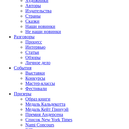
Художники
Авторы
Издательства
Страны
Сказки
Наши новинки
Не наши новинки
Разговоры
Процесс
Интервью
Статьи
Обзоры
Личное дело
События
Выставки
Конкурсы
Мастер-классы
Фестивали
Призеры
Образ книги
Медаль Кальдекотта
Медаль Кейт Гринуэй
Премия Андерсена
Список New York Times
Nami Concours