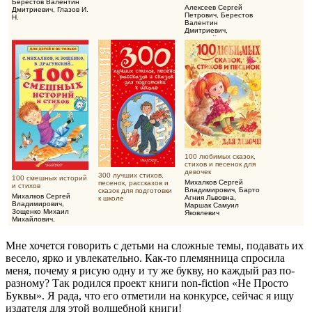
Берестов Валентин
Алексеев Сергей
Дмитриевич
,
Глазов И.
Петрович
,
Берестов
Н.
Валентин
Дмитриевич
,
Воскобойников
Валерий Михайлович
100 любимых сказок,
стихов и песенок для
девочек
300 лучших стихов,
100 смешных историй
Михалков Сергей
песенок, рассказов и
и стихов
Владимирович
,
Барто
сказок для подготовки
Михалков Сергей
Агния Львовна
,
к школе
Владимирович
,
Маршак Самуил
Зощенко Михаил
Яковлевич
Михайлович
,
Драгунский Виктор
Юзефович
Мне хочется говорить с детьми на сложные темы, подавать их
весело, ярко и увлекательно. Как-то племянница спросила
меня, почему я рисую одну и ту же букву, но каждый раз по-
разному? Так родился проект книги non-fiction «Не Просто
Буквы». Я рада, что его отметили на конкурсе, сейчас я ищу
издателя для этой волшебной книги!