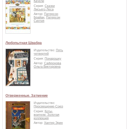
Качели
Серия:
Сказки
Лисьего Леса
Автор:
Патерсон
Брайан
,
Патерсон
Синтия
Любопытная Швабра
Издательство:
Пять
четвертей
Серия:
Понарошку
Автор:
Сафронова
Ольга Викторовна
Отверженные. Затмение
Издательство:
Просвещение-Союз
Серия:
Коты-
воители. Золотая
коллекция
Автор:
Хантер Эрин