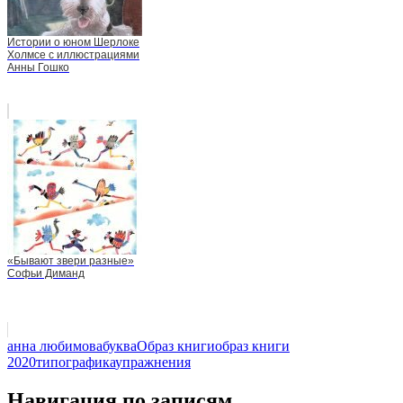
Истории о юном Шерлоке
Холмсе с иллюстрациями
Анны Гошко
«Бывают звери разные»
Софьи Диманд
анна любимова
буква
Образ книги
образ книги
2020
типографика
упражнения
Навигация по записям