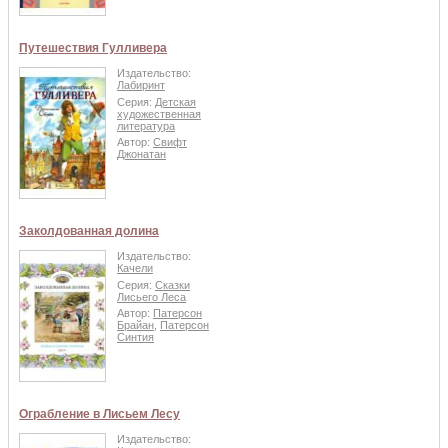
Путешествия Гулливера
Издательство:
Лабиринт
Серия:
Детская
художественная
литература
Автор:
Свифт
Джонатан
Заколдованная долина
Издательство:
Качели
Серия:
Сказки
Лисьего Леса
Автор:
Патерсон
Брайан
,
Патерсон
Синтия
Ограбление в Лисьем Лесу
Издательство: