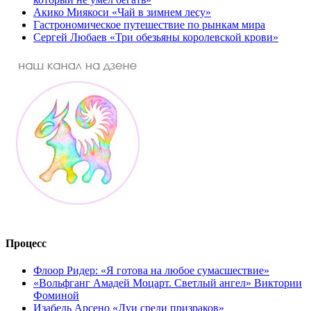
Акико Миякоси «Чай в зимнем лесу»
Гастрономическое путешествие по рынкам мира
Сергей Любаев «Три обезьяны королевской крови»
Процесс
Флоор Ридер: «Я готова на любое сумасшествие»
«Вольфганг Амадей Моцарт. Светлый ангел» Виктории
Фоминой
Изабель Арсено «Луи среди призраков»