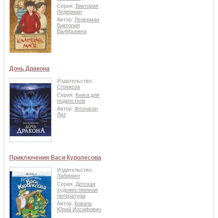
Серия:
Виктория
Ледерман
Автор:
Ледерман
Виктория
Валерьевна
Дочь Дракона
Издательство:
Стрекоза
Серия:
Книга для
подростков
Автор:
Флэнаган
Лиз
Приключения Васи Куролесова
Издательство:
Лабиринт
Серия:
Детская
художественная
литература
Автор:
Коваль
Юрий Иосифович