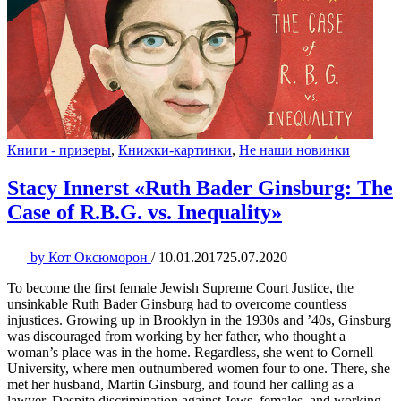
Книги - призеры
,
Книжки-картинки
,
Не наши новинки
Stacy Innerst «Ruth Bader Ginsburg: The
Case of R.B.G. vs. Inequality»
by
Кот Оксюморон
/
10.01.2017
25.07.2020
To become the first female Jewish Supreme Court Justice, the
unsinkable Ruth Bader Ginsburg had to overcome countless
injustices. Growing up in Brooklyn in the 1930s and ’40s, Ginsburg
was discouraged from working by her father, who thought a
woman’s place was in the home. Regardless, she went to Cornell
University, where men outnumbered women four to one. There, she
met her husband, Martin Ginsburg, and found her calling as a
lawyer. Despite discrimination against Jews, females, and working