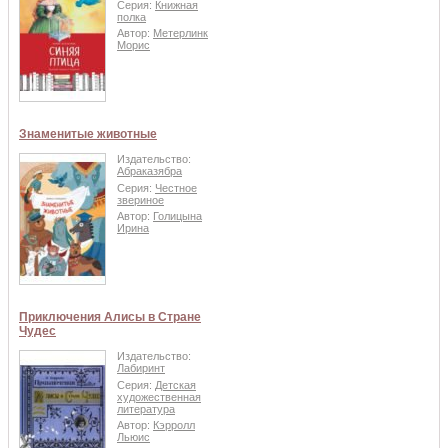
Серия:
Книжная
полка
Автор:
Метерлинк
Морис
Знаменитые животные
Издательство:
Абраказябра
Серия:
Честное
звериное
Автор:
Голицына
Ирина
Приключения Алисы в Стране
Чудес
Издательство:
Лабиринт
Серия:
Детская
художественная
литература
Автор:
Кэрролл
Льюис