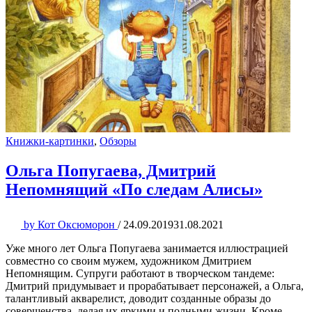
Книжки-картинки
,
Обзоры
Ольга Попугаева, Дмитрий
Непомнящий «По следам Алисы»
by
Кот Оксюморон
/
24.09.2019
31.08.2021
Уже много лет Ольга Попугаева занимается иллюстрацией
совместно со своим мужем, художником Дмитрием
Непомнящим. Супруги работают в творческом тандеме:
Дмитрий придумывает и прорабатывает персонажей, а Ольга,
талантливый акварелист, доводит созданные образы до
совершенства, делая их яркими и полными жизни. Кроме