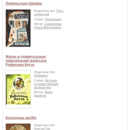
Любопытная Швабра
Издательство:
Пять
четвертей
Серия:
Понарошку
Автор:
Сафронова
Ольга Викторовна
Жизнь и удивительные
приключения морехода
Робинзона Крузо
Издательство:
Лабиринт
Серия:
Детская
художественная
литература
Автор:
Дефо
Даниель
Календарь ма(й)я
Издательство:
КомпасГид