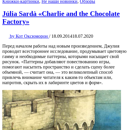
Книжки-картинки
,
Не наши новинки
,
Обзоры
Júlia Sardà «Charlie and the Chocolate
Factory»
by
Кот Оксюморон
/
18.09.2014
18.07.2020
Перед началом работы над новым произведением, Джулия
проводит всестороннее исследование, продумывает цветовую
гамму и необходимые паттерны, которыми насыщает свой
рисунок. «Паттерны добавляют повествованию игры,
помогают насытить пространство и сделать сцену более
объемной, — считает она, — это великолепный способ
привлечь внимание читателя к каким-то объектам или,
напротив, скрыть их в лабиринте цветов и форм».