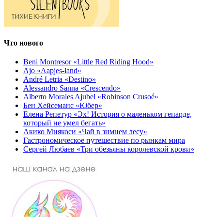
Что нового
Beni Montresor «Little Red Riding Hood»
Ajo «Aapjes-land»
André Letria «Destino»
Alessandro Sanna «Crescendo»
Alberto Morales Ajubel «Robinson Crusoé»
Бен Хейсеманс «Юбер»
Елена Репетур «Эх! История о маленьком гепарде,
который не умел бегать»
Акико Миякоси «Чай в зимнем лесу»
Гастрономическое путешествие по рынкам мира
Сергей Любаев «Три обезьяны королевской крови»