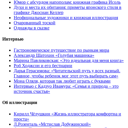
Юмор с абсурдом напополам: книжная графика Исоль
Духи и места их обитания: приметы японского стиля в
графике Джосиан Келлер
Неофициальные художники и книжная иллюстрация
Очарованный тоской
Однажды в сказке
Интервью
Гастрономическое путешествие по рынкам мира
Александр Шатохин «Голубая машинка»
Марина Павликовская: «Это идеальная для меня книга»
Роб Ходжсон и его бестиарии
Дарья Герасимова: «Читательский путь у всех разный.
Главное, чтобы ребенок мог этот путь выбирать сам»
Мона Оляля, которая так любит играть с буквами
Интервью с Кадзуо Ивамура: «Семья и природа – это
источник счастья»
Об иллюстрации
Кирилл Чёлушкин «Жизнь иллюстратора комфортна и
проста»
Л.Розенталь «Мстислав Добужинский»