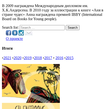
В 2009 награждена Международным дипломом им.
Х.К.Андерсена. В 2010 году за иллюстрации к книге «Аня в
стране чудес» Анна награждена премией IBBY (International
Board on Books for Young people).
Search for:
Search
О проекте
Итоги
▫
2021
▫
2020
▫
2019
▫
2018
▫
2017
▫
2016
▫
2015