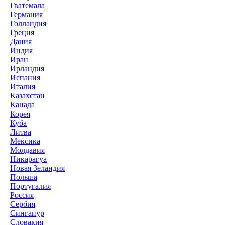
Гватемала
Германия
Голландия
Греция
Дания
Индия
Иран
Ирландия
Испания
Италия
Казахстан
Канада
Корея
Куба
Литва
Мексика
Молдавия
Никарагуа
Новая Зеландия
Польша
Португалия
Россия
Сербия
Сингапур
Словакия