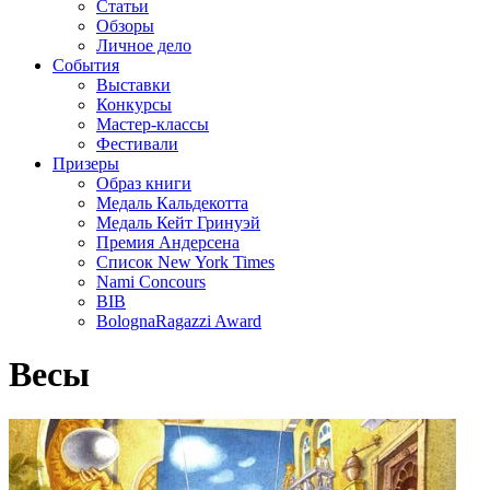
Статьи
Обзоры
Личное дело
События
Выставки
Конкурсы
Мастер-классы
Фестивали
Призеры
Образ книги
Медаль Кальдекотта
Медаль Кейт Гринуэй
Премия Андерсена
Список New York Times
Nami Concours
BIB
BolognaRagazzi Award
Весы