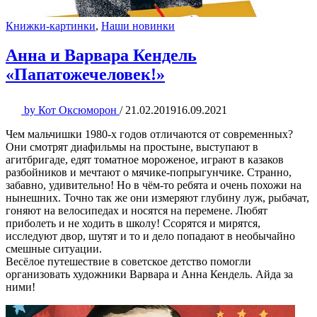
Книжки-картинки
,
Наши новинки
Анна и Варвара Кендель
«Папатожечеловек!»
by
Кот Оксюморон
/
21.02.2019
16.09.2021
Чем мальчишки 1980-х годов отличаются от современных?
Они смотрят диафильмы на простыне, выступают в
агитбригаде, едят томатное мороженое, играют в казаков
разбойников и мечтают о мячике-попрыгунчике. Странно,
забавно, удивительно! Но в чём-то ребята и очень похожи на
нынешних. Точно так же они измеряют глубину луж, рыбачат,
гоняют на велосипедах и носятся на перемене. Любят
приболеть и не ходить в школу! Ссорятся и мирятся,
исследуют двор, шутят и то и дело попадают в необычайно
смешные ситуации.
Весёлое путешествие в советское детство помогли
организовать художники Варвара и Анна Кендель. Айда за
ними!