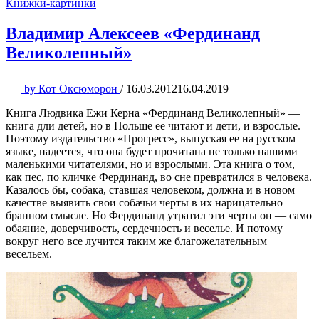
Книжки-картинки
Владимир Алексеев «Фердинанд
Великолепный»
by
Кот Оксюморон
/
16.03.2012
16.04.2019
Книга Людвика Ежи Керна «Фердинанд Великолепный» —
книга дли детей, но в Польше ее читают и дети, и взрослые.
Поэтому издательство «Прогресс», выпуская ее на русском
языке, надеется, что она будет прочитана не только нашими
маленькими читателями, но и взрослыми. Эта книга о том,
как пес, по кличке Фердинанд, во сне превратился в человека.
Казалось бы, собака, ставшая человеком, должна и в новом
качестве выявить свои собачьи черты в их нарицательно
бранном смысле. Но Фердинанд утратил эти черты он — само
обаяние, доверчивость, сердечность и веселье. И потому
вокруг него все лучится таким же благожелательным
весельем.