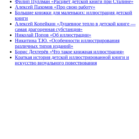
Филип Пуллман «Расцвет детской книги при Сталине»
Алексей Пахомов «Про свою работу»
Большие книжки для маленьких: иллюстрация детской
книги
Алексей Копейкин «Душевное тепло в детской книге —
самая драгоценная субстанция»
Николай Попов «Об иллюстрации»
Никитина Т.Ю. «Особенности иллюстрирования
различных типов изданий»
Борис Дехтерёв «Что такое книжная иллюстрация»
Краткая история детской иллюстрированной книги и
искусство визуального повествования