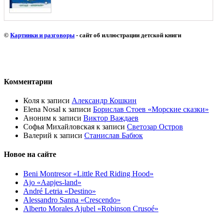
©
Картинки и разговоры
- сайт об иллюстрации детской книги
Комментарии
Коля
к записи
Александр Кошкин
Elena Nosal
к записи
Борислав Стоев «Морские сказки»
Аноним
к записи
Виктор Важдаев
Софья Михайловская
к записи
Светозар Остров
Валерий
к записи
Станислав Бабюк
Новое на сайте
Beni Montresor «Little Red Riding Hood»
Ajo «Aapjes-land»
André Letria «Destino»
Alessandro Sanna «Crescendo»
Alberto Morales Ajubel «Robinson Crusoé»