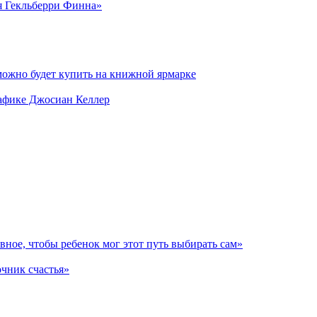
я Гекльберри Финна»
можно будет купить на книжной ярмарке
рафике Джосиан Келлер
авное, чтобы ребенок мог этот путь выбирать сам»
очник счастья»