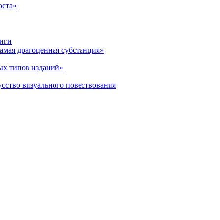
оста»
ниги
амая драгоценная субстанция»
ых типов изданий»
усство визуального повествования