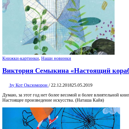
Книжки-картинки
,
Наши новинки
Виктория Семыкина «Настоящий кора
by
Кот Оксюморон
/
22.12.2018
25.05.2019
Думаю, за этот год нет более весомой и более влиятельной кн
Настоящее произведение искусства. (Наташа Кайя)