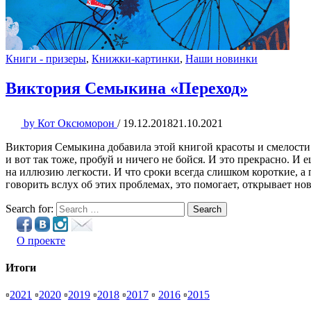
Книги - призеры
,
Книжки-картинки
,
Наши новинки
Виктория Семыкина «Переход»
by
Кот Оксюморон
/
19.12.2018
21.10.2021
Виктория Семыкина добавила этой книгой красоты и смелости
и вот так тоже, пробуй и ничего не бойся. И это прекрасно. И 
на иллюзию легкости. И что сроки всегда слишком короткие, а 
говорить вслух об этих проблемах, это помогает, открывает но
Search for:
Search
О проекте
Итоги
▫
2021
▫
2020
▫
2019
▫
2018
▫
2017
▫
2016
▫
2015