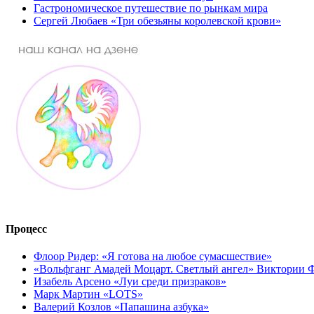
Гастрономическое путешествие по рынкам мира
Сергей Любаев «Три обезьяны королевской крови»
Процесс
Флоор Ридер: «Я готова на любое сумасшествие»
«Вольфганг Амадей Моцарт. Светлый ангел» Виктории
Изабель Арсено «Луи среди призраков»
Марк Мартин «LOTS»
Валерий Козлов «Папашина азбука»