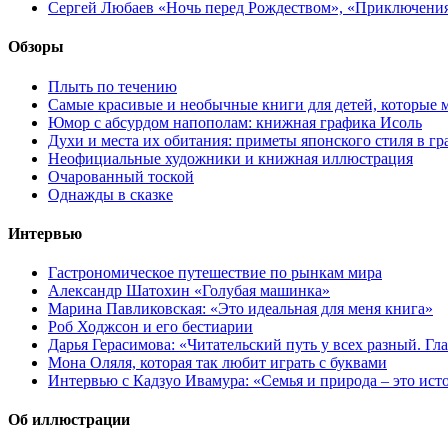
Сергей Любаев «Ночь перед Рождеством», «Приключени
Обзоры
Плыть по течению
Самые красивые и необычные книги для детей, которые 
Юмор с абсурдом напополам: книжная графика Исоль
Духи и места их обитания: приметы японского стиля в г
Неофициальные художники и книжная иллюстрация
Очарованный тоской
Однажды в сказке
Интервью
Гастрономическое путешествие по рынкам мира
Александр Шатохин «Голубая машинка»
Марина Павликовская: «Это идеальная для меня книга»
Роб Ходжсон и его бестиарии
Дарья Герасимова: «Читательский путь у всех разный. Гл
Мона Оляля, которая так любит играть с буквами
Интервью с Кадзуо Ивамура: «Семья и природа – это ист
Об иллюстрации