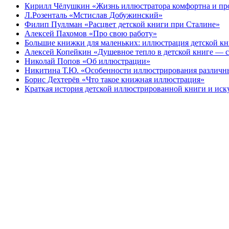
Кирилл Чёлушкин «Жизнь иллюстратора комфортна и пр
Л.Розенталь «Мстислав Добужинский»
Филип Пуллман «Расцвет детской книги при Сталине»
Алексей Пахомов «Про свою работу»
Большие книжки для маленьких: иллюстрация детской к
Алексей Копейкин «Душевное тепло в детской книге — с
Николай Попов «Об иллюстрации»
Никитина Т.Ю. «Особенности иллюстрирования различн
Борис Дехтерёв «Что такое книжная иллюстрация»
Краткая история детской иллюстрированной книги и иск