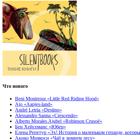
Что нового
Beni Montresor «Little Red Riding Hood»
Ajo «Aapjes-land»
André Letria «Destino»
Alessandro Sanna «Crescendo»
Alberto Morales Ajubel «Robinson Crusoé»
Бен Хейсеманс «Юбер»
Елена Репетур «Эх! История о маленьком гепарде, которы
Акико Миякоси «Чай в зимнем лесу»