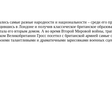
ались самые разные народности и национальности – среди его п
одившись в Лондоне и получив классическое британское образова
 стала его вторым домом. А во время Второй Мировой войны, тр
ом Великобритании Гросс посетил с британской армией самые о
своими талантливыми и драматичными зарисовками военных сцен