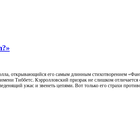
n?»
лла, открывающийся его самым длинным стихотворением «Фант
имени Тиббетс. Кэрролловский призрак не слишком отличается 
денящий ужас и звенеть цепями. Вот только его страхи проти