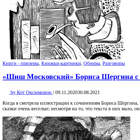
Книги - призеры
,
Книжки-картинки
,
Обзоры
,
Разговоры
«Шиш Московский» Бориса Шергина с
by
Кот Оксюморон
/
09.11.2020
30.08.2021
Когда я смотрела иллюстрации к сочинениям Бориса Шергина, 
сказки очень веселые; несмотря на то, что текста в них мало,