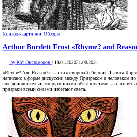
Книжки-картинки
,
Обзоры
Arthur Burdett Frost «Rhyme? and Reaso
by
Кот Оксюморон
/
18.01.2020
31.08.2021
«Rhyme? And Reason?» — стихотворный сборник Льюиса Кэрро
написано в форме дискуссии между Призраком и человеком по 
еще дополнительными рутинными обязанностями — нагонять ле
призраки всеми силами избегают света.