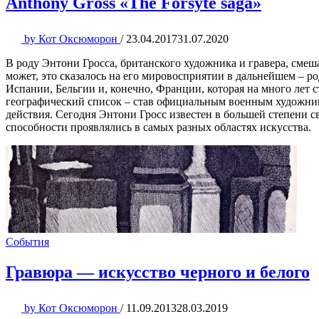
Anthony Gross «The Forsyte saga»
by
Кот Оксюморон
/
23.04.2017
31.07.2020
В роду Энтони Гросса, британского художника и гравера, смеш
может, это сказалось на его мировосприятии в дальнейшем – р
Испании, Бельгии и, конечно, Франции, которая на много лет
географический список – став официальным военным художник
действия. Сегодня Энтони Гросс известен в большей степени 
способности проявлялись в самых разных областях искусства.
События
Гравюра — искусство черного и белого
by
Кот Оксюморон
/
11.09.2013
28.03.2019