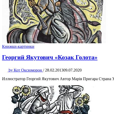
Книжки-картинки
Георгий Якутович «Козак Голота»
by
Кот Оксюморон
/
28.02.2013
09.07.2020
Иллюстратор Георгий Якутович Автор Марiя Пригара Страна У