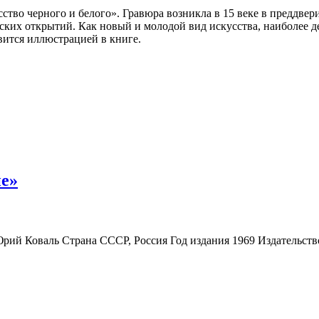
сство черного и белого». Гравюра возникла в 15 веке в преддве
ских открытий. Как новый и молодой вид искусства, наиболее 
вится иллюстрацией в книге.
не»
ий Коваль Страна СССР, Россия Год издания 1969 Издательст