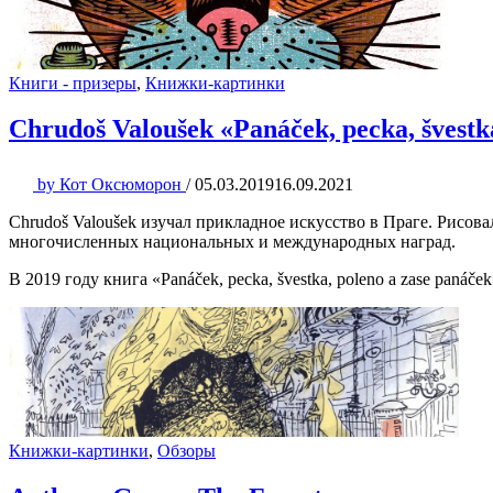
Книги - призеры
,
Книжки-картинки
Chrudoš Valoušek «Panáček, pecka, švestk
by
Кот Оксюморон
/
05.03.2019
16.09.2021
Chrudoš Valoušek изучал прикладное искусство в Праге. Рисова
многочисленных национальных и международных наград.
В 2019 году книга «Panáček, pecka, švestka, poleno a zase paná
Книжки-картинки
,
Обзоры