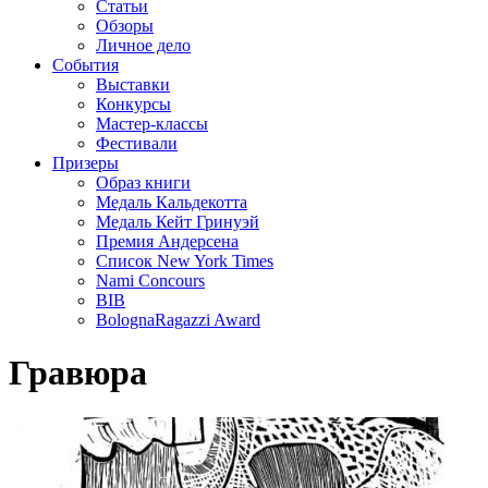
Статьи
Обзоры
Личное дело
События
Выставки
Конкурсы
Мастер-классы
Фестивали
Призеры
Образ книги
Медаль Кальдекотта
Медаль Кейт Гринуэй
Премия Андерсена
Список New York Times
Nami Concours
BIB
BolognaRagazzi Award
Гравюра