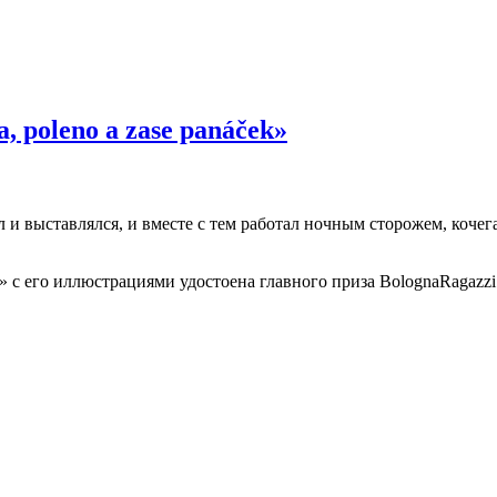
a, poleno a zase panáček»
л и выставлялся, и вместе с тем работал ночным сторожем, коче
ček» с его иллюстрациями удостоена главного приза BolognaRagazzi