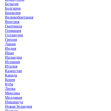
Бельгия
Болгария
Бразилия
Великобритания
Венгрия
Гватемала
Германия
Голландия
Греция
Дания
Индия
Иран
Ирландия
Испания
Италия
Казахстан
Канада
Корея
Куба
Литва
Мексика
Молдавия
Никарагуа
Новая Зеландия
Польша