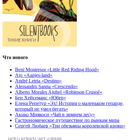
Что нового
Beni Montresor «Little Red Riding Hood»
Ajo «Aapjes-land»
André Letria «Destino»
Alessandro Sanna «Crescendo»
Alberto Morales Ajubel «Robinson Crusoé»
Бен Хейсеманс «Юбер»
Елена Репетур «Эх! История о маленьком гепарде,
который не умел бегать»
Акико Миякоси «Чай в зимнем лесу»
Гастрономическое путешествие по рынкам мира
Сергей Любаев «Три обезьяны королевской крови»