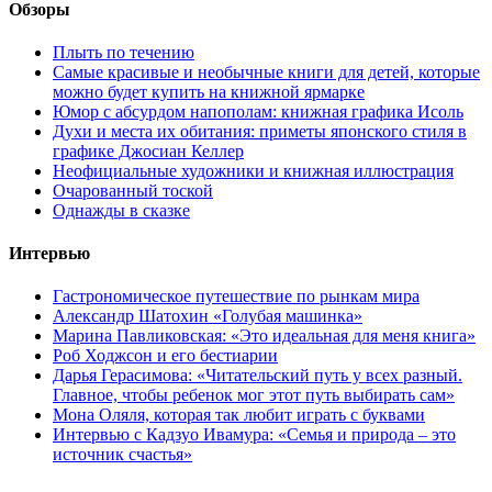
Обзоры
Плыть по течению
Самые красивые и необычные книги для детей, которые
можно будет купить на книжной ярмарке
Юмор с абсурдом напополам: книжная графика Исоль
Духи и места их обитания: приметы японского стиля в
графике Джосиан Келлер
Неофициальные художники и книжная иллюстрация
Очарованный тоской
Однажды в сказке
Интервью
Гастрономическое путешествие по рынкам мира
Александр Шатохин «Голубая машинка»
Марина Павликовская: «Это идеальная для меня книга»
Роб Ходжсон и его бестиарии
Дарья Герасимова: «Читательский путь у всех разный.
Главное, чтобы ребенок мог этот путь выбирать сам»
Мона Оляля, которая так любит играть с буквами
Интервью с Кадзуо Ивамура: «Семья и природа – это
источник счастья»