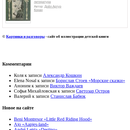
литература
Автор:
Дойл Артур
Конан
©
Картинки и разговоры
- сайт об иллюстрации детской книги
Комментарии
Коля
к записи
Александр Кошкин
Elena Nosal
к записи
Борислав Стоев «Морские сказки»
Аноним
к записи
Виктор Важдаев
Софья Михайловская
к записи
Светозар Остров
Валерий
к записи
Станислав Бабюк
Новое на сайте
Beni Montresor «Little Red Riding Hood»
Ajo «Aapjes-land»
André Letria «Destino»