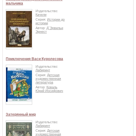
мальчика
Издательство:
Качели
Серия:
Истории до
истории
Автор:
Д`Эрвильи
Эрнест
Приключения Васи Куролесова
Издательство:
Лабиринт
Серия:
Детская
художественная
литература
Автор:
Коваль
Юрий Иосифович
Затерянный мир
Издательство:
Лабиринт
Серия:
Детская
художественная