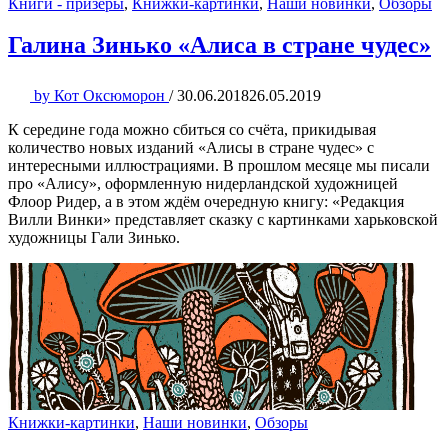
Книги - призеры
,
Книжки-картинки
,
Наши новинки
,
Обзоры
Галина Зинько «Алиса в стране чудес»
by
Кот Оксюморон
/
30.06.2018
26.05.2019
К середине года можно сбиться со счёта, прикидывая
количество новых изданий «Алисы в стране чудес» с
интересными иллюстрациями. В прошлом месяце мы писали
про «Алису», оформленную нидерландской художницей
Флоор Ридер, а в этом ждём очередную книгу: «Редакция
Вилли Винки» представляет сказку с картинками харьковской
художницы Гали Зинько.
Книжки-картинки
,
Наши новинки
,
Обзоры