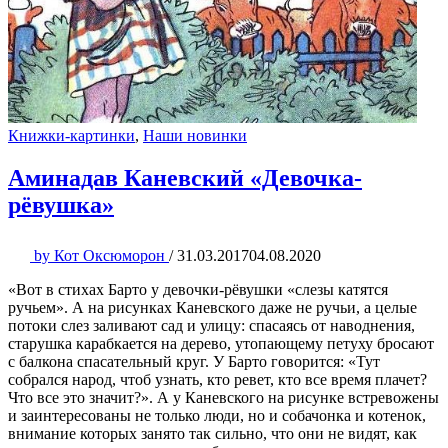
Книжки-картинки
,
Наши новинки
Аминадав Каневский «Девочка-
рёвушка»
by
Кот Оксюморон
/
31.03.2017
04.08.2020
«Вот в стихах Барто у девочки-рёвушки «слезы катятся
ручьем». А на рисунках Каневского даже не ручьи, а целые
потоки слез заливают сад и улицу: спасаясь от наводнения,
старушка карабкается на дерево, утопающему петуху бросают
с балкона спасательный круг. У Барто говорится: «Тут
собрался народ, чтоб узнать, кто ревет, кто все время плачет?
Что все это значит?». А у Каневского на рисунке встревожены
и заинтересованы не только люди, но и собачонка и котенок,
внимание которых занято так сильно, что они не видят, как