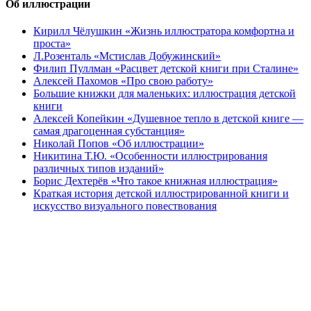
Об иллюстрации
Кирилл Чёлушкин «Жизнь иллюстратора комфортна и
проста»
Л.Розенталь «Мстислав Добужинский»
Филип Пуллман «Расцвет детской книги при Сталине»
Алексей Пахомов «Про свою работу»
Большие книжки для маленьких: иллюстрация детской
книги
Алексей Копейкин «Душевное тепло в детской книге —
самая драгоценная субстанция»
Николай Попов «Об иллюстрации»
Никитина Т.Ю. «Особенности иллюстрирования
различных типов изданий»
Борис Дехтерёв «Что такое книжная иллюстрация»
Краткая история детской иллюстрированной книги и
искусство визуального повествования