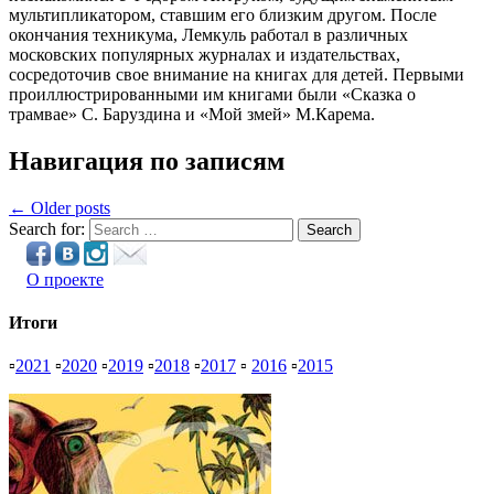
мультипликатором, ставшим его близким другом. После
окончания техникума, Лемкуль работал в различных
московских популярных журналах и издательствах,
сосредоточив свое внимание на книгах для детей. Первыми
проиллюстрированными им книгами были «Сказка о
трамвае» С. Баруздина и «Мой змей» М.Карема.
Навигация по записям
← Older posts
Search for:
Search
О проекте
Итоги
▫
2021
▫
2020
▫
2019
▫
2018
▫
2017
▫
2016
▫
2015