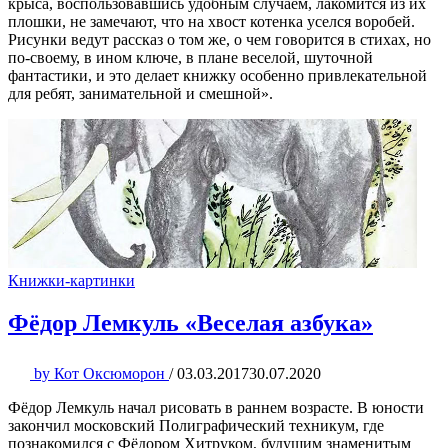
крыса, воспользовавшись удобным случаем, лакомится из их
плошки, не замечают, что на хвост котенка уселся воробей.
Рисунки ведут рассказ о том же, о чем говорится в стихах, но
по-своему, в ином ключе, в плане веселой, шуточной
фантастики, и это делает книжку особенно привлекательной
для ребят, занимательной и смешной».
Книжки-картинки
Фёдор Лемкуль «Веселая азбука»
by
Кот Оксюморон
/
03.03.2017
30.07.2020
Фёдор Лемкуль начал рисовать в раннем возрасте. В юности
закончил московский Полиграфический техникум, где
познакомился с Фёдором Хитруком, будущим знаменитым