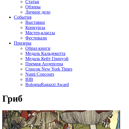
Статьи
Обзоры
Личное дело
События
Выставки
Конкурсы
Мастер-классы
Фестивали
Призеры
Образ книги
Медаль Кальдекотта
Медаль Кейт Гринуэй
Премия Андерсена
Список New York Times
Nami Concours
BIB
BolognaRagazzi Award
Гриб