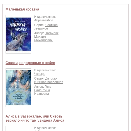
Маленькая косатка
Издательство:
Абраказябра
Серия:
Честное
звериное
Автор:
Нагайлик
Михаил
Михайлович
Сказки, подаренные с небес
Издательство:
Четыре
Серия:
Детская
книжная вселенная
Автор:
Гетц
Валентина
Ивановна
Алиса в Зазеркалье, или Сквозь
зеркало и что там увидела Алиса
Издательство: