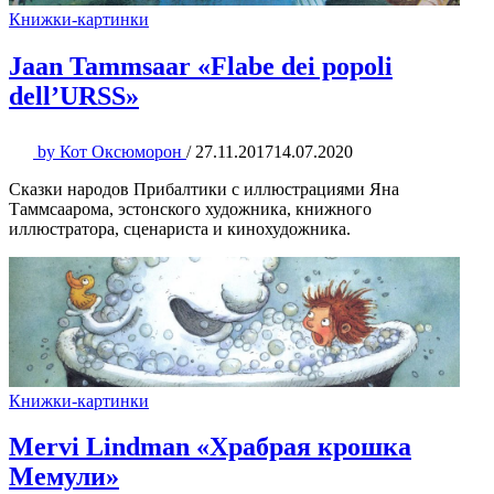
Книжки-картинки
Jaan Tammsaar «Flabe dei popoli
dell’URSS»
by
Кот Оксюморон
/
27.11.2017
14.07.2020
Сказки народов Прибалтики с иллюстрациями Яна
Таммсаарома, эстонского художника, книжного
иллюстратора, сценариста и кинохудожника.
Книжки-картинки
Mervi Lindman «Храбрая крошка
Мемули»