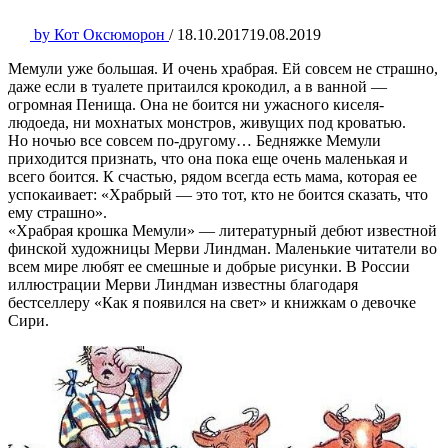
by
Кот Оксюморон
/
18.10.2017
19.08.2019
Мемули уже большая. И очень храбрая. Ей совсем не страшно,
даже если в туалете притаился крокодил, а в ванной —
огромная Пенища. Она не боится ни ужасного киселя-
людоеда, ни мохнатых монстров, живущих под кроватью.
Но ночью все совсем по-другому… Бедняжке Мемули
приходится признать, что она пока еще очень маленькая и
всего боится. К счастью, рядом всегда есть мама, которая ее
успокаивает: «Храбрый — это тот, кто не боится сказать, что
ему страшно».
«Храбрая крошка Мемули» — литературный дебют известной
финской художницы Мерви Линдман. Маленькие читатели во
всем мире любят ее смешные и добрые рисунки. В России
иллюстрации Мерви Линдман известны благодаря
бестселлеру «Как я появился на свет» и книжкам о девочке
Сири.