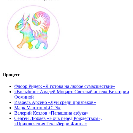
Процесс
Флоор Ридер: «Я готова на любое сумасшествие»
«Вольфганг Амадей Моцарт. Светлый ангел» Виктории
Фоминой
Изабель Арсено «Луи среди призраков»
Марк Мартин «LOTS»
Валерий Козлов «Папашина азбука»
Сергей Любаев «Ночь перед Рождеством»,
«Приключения Гекльберри Финна»