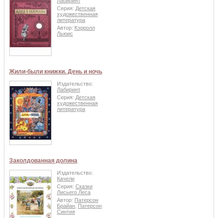
Лабиринт
Серия:
Детская
художественная
литература
Автор:
Кэрролл
Льюис
Жили-были книжки. День и ночь
Издательство:
Лабиринт
Серия:
Детская
художественная
литература
Заколдованная долина
Издательство:
Качели
Серия:
Сказки
Лисьего Леса
Автор:
Патерсон
Брайан
,
Патерсон
Синтия