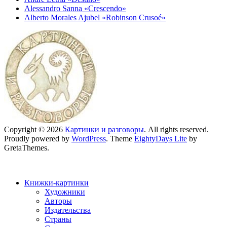
Alessandro Sanna «Crescendo»
Alberto Morales Ajubel «Robinson Crusoé»
Copyright © 2026
Картинки и разговоры
. All rights reserved.
Proudly powered by
WordPress
. Theme
EightyDays Lite
by
GretaThemes.
Книжки-картинки
Художники
Авторы
Издательства
Страны