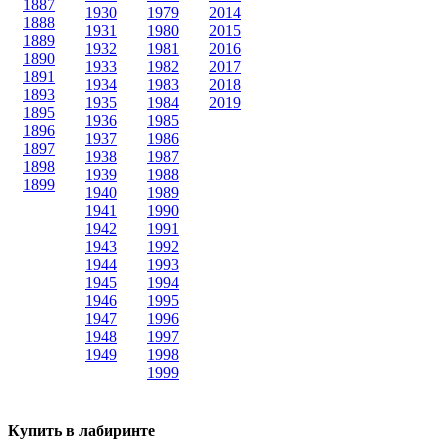
1887
1930
1979
2014
1888
1931
1980
2015
1889
1932
1981
2016
1890
1933
1982
2017
1891
1934
1983
2018
1893
1935
1984
2019
1895
1936
1985
1896
1937
1986
1897
1938
1987
1898
1939
1988
1899
1940
1989
1941
1990
1942
1991
1943
1992
1944
1993
1945
1994
1946
1995
1947
1996
1948
1997
1949
1998
1999
Купить в лабиринте