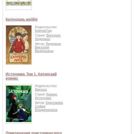
Календарь ма(й)я
Издательство:
КомпасГид
Серия:
Виктория
Ледерман
Автор:
Ледерман
Виктория
Валерьевна
Источники. Том 1. Авторский
комикс
Издательство:
Вакоша
Серия:
Комикс
Источники
Автор:
Ермолаева
Софья
Владимировна
Приключения доисторического