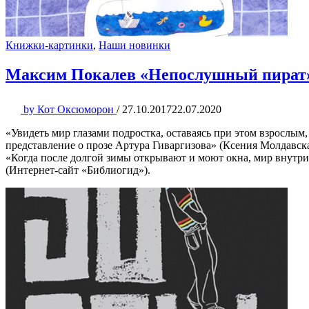
Книжки-картинки
,
Наши новинки
Максим Покалев «Непослушный пират
by
Кот Оксюморон
/
27.10.2017
22.07.2020
«Увидеть мир глазами подростка, оставаясь при этом взрослы
представление о прозе Артура Гиваргизова» (Ксения Молдавска
«Когда после долгой зимы открывают и моют окна, мир внутри
(Интернет-сайт «Библиогид»).