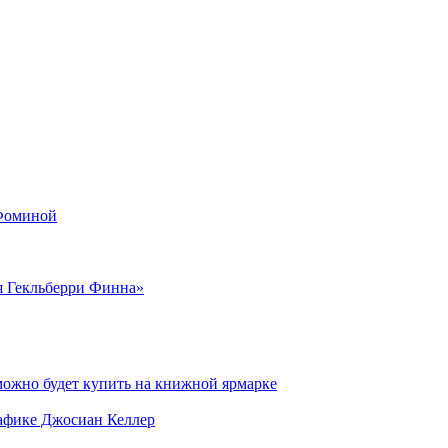
 Фоминой
я Гекльберри Финна»
можно будет купить на книжной ярмарке
рафике Джосиан Келлер