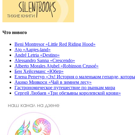
Что нового
Beni Montresor «Little Red Riding Hood»
Ajo «Aapjes-land»
André Letria «Destino»
Alessandro Sanna «Crescendo»
Alberto Morales Ajubel «Robinson Crusoé»
Бен Хейсеманс «Юбер»
Елена Репетур «Эх! История о маленьком гепарде, которы
Акико Миякоси «Чай в зимнем лесу»
Гастрономическое путешествие по рынкам мира
Сергей Любаев «Три обезьяны королевской крови»