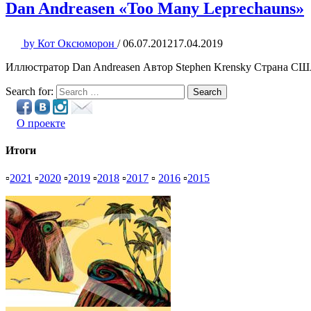
Dan Andreasen «Too Many Leprechauns»
by
Кот Оксюморон
/
06.07.2012
17.04.2019
Иллюстратор Dan Andreasen Автор Stephen Krensky Страна США
Search for:
Search
О проекте
Итоги
▫
2021
▫
2020
▫
2019
▫
2018
▫
2017
▫
2016
▫
2015