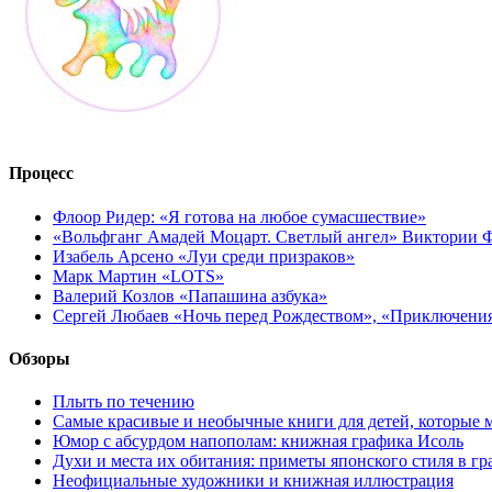
Процесс
Флоор Ридер: «Я готова на любое сумасшествие»
«Вольфганг Амадей Моцарт. Светлый ангел» Виктории
Изабель Арсено «Луи среди призраков»
Марк Мартин «LOTS»
Валерий Козлов «Папашина азбука»
Сергей Любаев «Ночь перед Рождеством», «Приключени
Обзоры
Плыть по течению
Самые красивые и необычные книги для детей, которые 
Юмор с абсурдом напополам: книжная графика Исоль
Духи и места их обитания: приметы японского стиля в г
Неофициальные художники и книжная иллюстрация