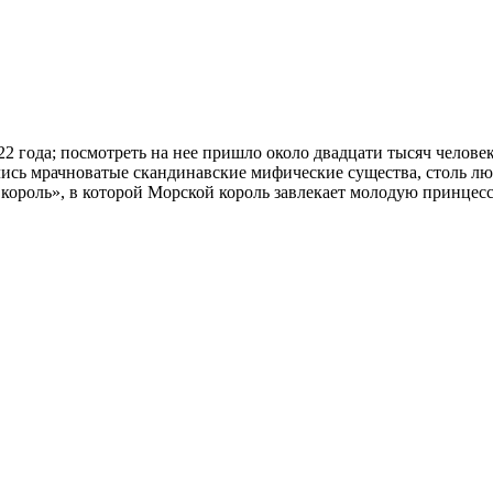
22 года; посмотреть на нее пришло около двадцати тысяч челов
лись мрачноватые скандинавские мифические существа, столь л
роль», в которой Морской король завлекает молодую принцессу