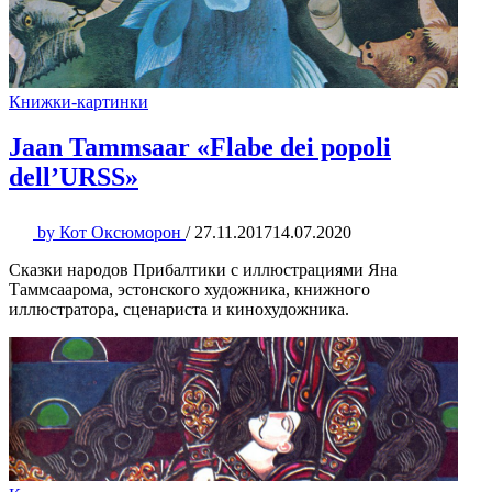
Книжки-картинки
Jaan Tammsaar «Flabe dei popoli
dell’URSS»
by
Кот Оксюморон
/
27.11.2017
14.07.2020
Сказки народов Прибалтики с иллюстрациями Яна
Таммсаарома, эстонского художника, книжного
иллюстратора, сценариста и кинохудожника.