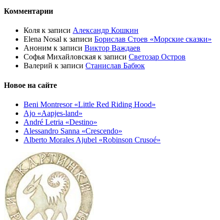
Комментарии
Коля
к записи
Александр Кошкин
Elena Nosal
к записи
Борислав Стоев «Морские сказки»
Аноним
к записи
Виктор Важдаев
Софья Михайловская
к записи
Светозар Остров
Валерий
к записи
Станислав Бабюк
Новое на сайте
Beni Montresor «Little Red Riding Hood»
Ajo «Aapjes-land»
André Letria «Destino»
Alessandro Sanna «Crescendo»
Alberto Morales Ajubel «Robinson Crusoé»