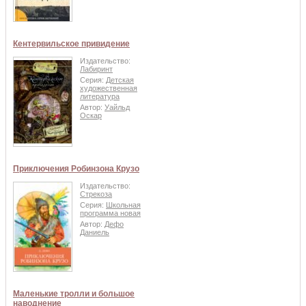
Кентервильское привидение
Издательство:
Лабиринт
Серия:
Детская
художественная
литература
Автор:
Уайльд
Оскар
Приключения Робинзона Крузо
Издательство:
Стрекоза
Серия:
Школьная
программа новая
Автор:
Дефо
Даниель
Маленькие тролли и большое
наводнение