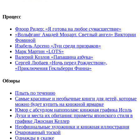
Процесс
Флоор Ридер: «Я готова на любое сумасшествие»
«Вольфганг Амадей Моцарт. Светлый ангел» Виктории
Фоминой
Изабель Арсено «Луи среди призраков»
Марк Мартин «LOTS»
Валерий Козлов «Папашина азбука»
Сергей Любаев «Ночь перед Рождеством»,
«Приключения Гекльберри Финна»
Обзоры
Плыть по течению
Самые красивые и необычные книги для детей, которые
можно будет купить на книжной ярмарке
Юмор с абсурдом напополам: книжная графика Исоль
Духи и места их обитания: приметы японского стиля в
графике Джосиан Келлер
Неофициальные художники и книжная иллюстрация
Очарованный тоской
Однажды в сказке