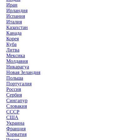
Иран
Ирландия
Испания
Италия
Казахстан
Канада
Корея
Куба
Литва
Мексика
Молдавия
Никарагуа
Новая Зеландия
Польша
Португалия
Россия
Сербия
Сингапур
Словакия
СССР
США
Украина
Франция
Хорватия
Чехия