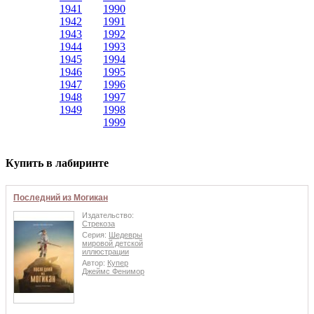
1941
1990
1942
1991
1943
1992
1944
1993
1945
1994
1946
1995
1947
1996
1948
1997
1949
1998
1999
Купить в лабиринте
Последний из Могикан
Издательство:
Стрекоза
Серия:
Шедевры
мировой детской
иллюстрации
Автор:
Купер
Джеймс Фенимор