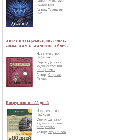
Серия:
Книга для
подростков
Автор:
Флэнаган
Лиз
Алиса в Зазеркалье, или Сквозь
зеркало и что там увидела Алиса
Издательство:
Лабиринт
Серия:
Детская
художественная
литература
Автор:
Кэрролл
Льюис
Вокруг света в 80 дней
Издательство:
Лабиринт
Серия:
Детская
художественная
литература
Автор:
Верн Жюль