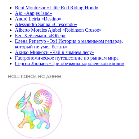
Beni Montresor «Little Red Riding Hood»
Ajo «Aapjes-land»
André Letria «Destino»
Alessandro Sanna «Crescendo»
Alberto Morales Ajubel «Robinson Crusoé»
Бен Хейсеманс «Юбер»
Елена Репетур «Эх! История о маленьком гепарде,
который не умел бегать»
Акико Миякоси «Чай в зимнем лесу»
Гастрономическое путешествие по рынкам мира
Сергей Любаев «Три обезьяны королевской крови»