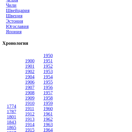
Чили
Швейцария
Швеция
Эстония
Югославия
Япония
Хронология
1950
1900
1951
1901
1952
1902
1953
1904
1954
1906
1955
1907
1956
1908
1957
1909
1958
1910
1959
1774
1911
1960
1787
1912
1961
1801
1913
1962
1843
1914
1963
1865
1915
1964