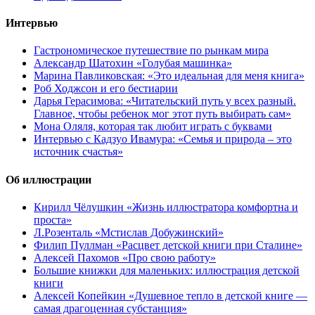
Интервью
Гастрономическое путешествие по рынкам мира
Александр Шатохин «Голубая машинка»
Марина Павликовская: «Это идеальная для меня книга»
Роб Ходжсон и его бестиарии
Дарья Герасимова: «Читательский путь у всех разный.
Главное, чтобы ребенок мог этот путь выбирать сам»
Мона Оляля, которая так любит играть с буквами
Интервью с Кадзуо Ивамура: «Семья и природа – это
источник счастья»
Об иллюстрации
Кирилл Чёлушкин «Жизнь иллюстратора комфортна и
проста»
Л.Розенталь «Мстислав Добужинский»
Филип Пуллман «Расцвет детской книги при Сталине»
Алексей Пахомов «Про свою работу»
Большие книжки для маленьких: иллюстрация детской
книги
Алексей Копейкин «Душевное тепло в детской книге —
самая драгоценная субстанция»