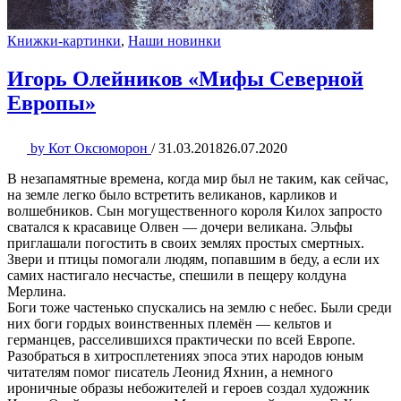
Книжки-картинки
,
Наши новинки
Игорь Олейников «Мифы Северной
Европы»
by
Кот Оксюморон
/
31.03.2018
26.07.2020
В незапамятные времена, когда мир был не таким, как сейчас,
на земле легко было встретить великанов, карликов и
волшебников. Сын могущественного короля Килох запросто
сватался к красавице Олвен — дочери великана. Эльфы
приглашали погостить в своих землях простых смертных.
Звери и птицы помогали людям, попавшим в беду, а если их
самих настигало несчастье, спешили в пещеру колдуна
Мерлина.
Боги тоже частенько спускались на землю с небес. Были среди
них боги гордых воинственных племён — кельтов и
германцев, расселившихся практически по всей Европе.
Разобраться в хитросплетениях эпоса этих народов юным
читателям помог писатель Леонид Яхнин, а немного
ироничные образы небожителей и героев создал художник