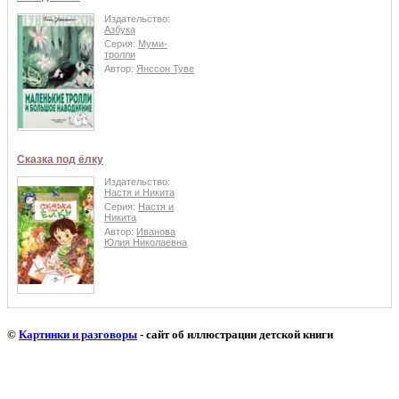
Издательство:
Азбука
Серия:
Муми-
тролли
Автор:
Янссон Туве
Сказка под ёлку
Издательство:
Настя и Никита
Серия:
Настя и
Никита
Автор:
Иванова
Юлия Николаевна
©
Картинки и разговоры
- сайт об иллюстрации детской книги