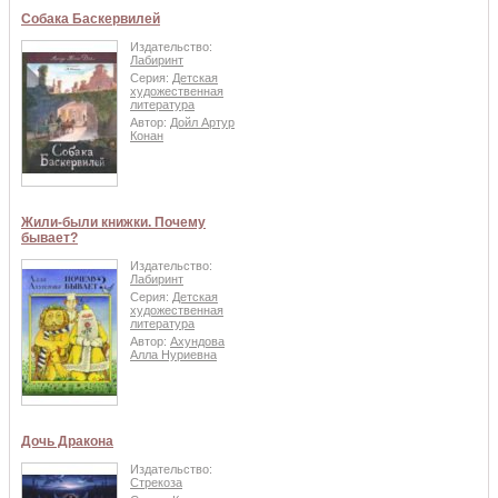
Собака Баскервилей
Издательство:
Лабиринт
Серия:
Детская
художественная
литература
Автор:
Дойл Артур
Конан
Жили-были книжки. Почему
бывает?
Издательство:
Лабиринт
Серия:
Детская
художественная
литература
Автор:
Ахундова
Алла Нуриевна
Дочь Дракона
Издательство:
Стрекоза