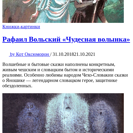
Книжки-картинки
Рафаил Вольский «Чудесная волынка»
by
Кот Оксюморон
/
31.10.2018
21.10.2021
Волшебные и бытовые сказки наполнены конкретным,
живым чешским и словацким бытом и историческими
реалиями. Особенно любимы народом Чехо-Словакии сказки
о Яношике — легендарном словацком герое, защитнике
обездоленных.