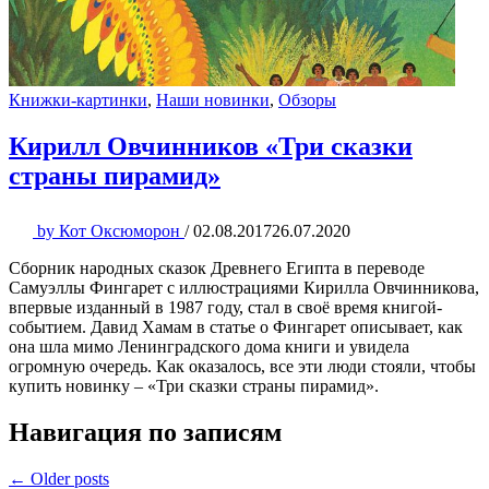
Книжки-картинки
,
Наши новинки
,
Обзоры
Кирилл Овчинников «Три сказки
страны пирамид»
by
Кот Оксюморон
/
02.08.2017
26.07.2020
Сборник народных сказок Древнего Египта в переводе
Самуэллы Фингарет с иллюстрациями Кирилла Овчинникова,
впервые изданный в 1987 году, стал в своё время книгой-
событием. Давид Хамам в статье о Фингарет описывает, как
она шла мимо Ленинградского дома книги и увидела
огромную очередь. Как оказалось, все эти люди стояли, чтобы
купить новинку – «Три сказки страны пирамид».
Навигация по записям
← Older posts