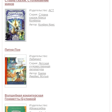
Страна сказок. Столкновение
миров
Издательство:
АСТ
Серия:
Страна
сказок Криса
Колфера
Автор:
Колфер Крис
Питер Пэн
Издательство:
Лабиринт
Серия:
Детская
художественная
литература
Автор:
Барри
Джеймс Мэтью
Волшебная кондитерская
Генриетты Булкиной
Издательство:
Абраказябра