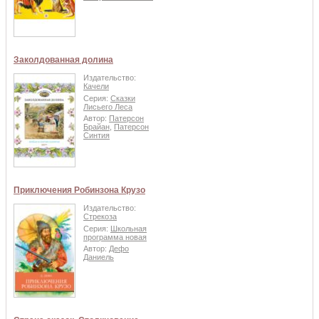
Заколдованная долина
Издательство:
Качели
Серия:
Сказки
Лисьего Леса
Автор:
Патерсон
Брайан
,
Патерсон
Синтия
Приключения Робинзона Крузо
Издательство:
Стрекоза
Серия:
Школьная
программа новая
Автор:
Дефо
Даниель