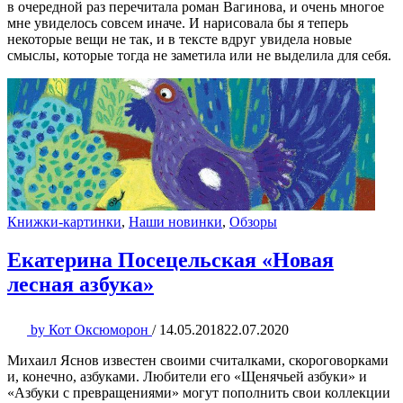
в очередной раз перечитала роман Вагинова, и очень многое
мне увиделось совсем иначе. И нарисовала бы я теперь
некоторые вещи не так, и в тексте вдруг увидела новые
смыслы, которые тогда не заметила или не выделила для себя.
Книжки-картинки
,
Наши новинки
,
Обзоры
Екатерина Посецельская «Новая
лесная азбука»
by
Кот Оксюморон
/
14.05.2018
22.07.2020
Михаил Яснов известен своими считалками, скороговорками
и, конечно, азбуками. Любители его «Щенячьей азбуки» и
«Азбуки с превращениями» могут пополнить свои коллекции