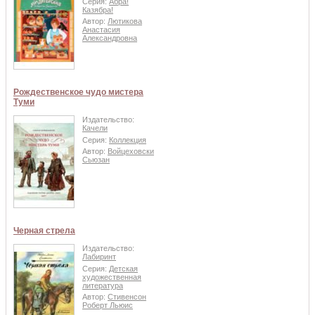
Серия:
Абра!
Казябра!
Автор:
Лютикова
Анастасия
Александровна
Рождественское чудо мистера
Туми
Издательство:
Качели
Серия:
Коллекция
Автор:
Войцеховски
Сьюзан
Черная стрела
Издательство:
Лабиринт
Серия:
Детская
художественная
литература
Автор:
Стивенсон
Роберт Льюис