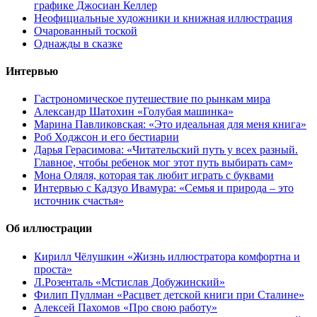
графике Джосиан Келлер
Неофициальные художники и книжная иллюстрация
Очарованный тоской
Однажды в сказке
Интервью
Гастрономическое путешествие по рынкам мира
Александр Шатохин «Голубая машинка»
Марина Павликовская: «Это идеальная для меня книга»
Роб Ходжсон и его бестиарии
Дарья Герасимова: «Читательский путь у всех разный.
Главное, чтобы ребенок мог этот путь выбирать сам»
Мона Оляля, которая так любит играть с буквами
Интервью с Кадзуо Ивамура: «Семья и природа – это
источник счастья»
Об иллюстрации
Кирилл Чёлушкин «Жизнь иллюстратора комфортна и
проста»
Л.Розенталь «Мстислав Добужинский»
Филип Пуллман «Расцвет детской книги при Сталине»
Алексей Пахомов «Про свою работу»