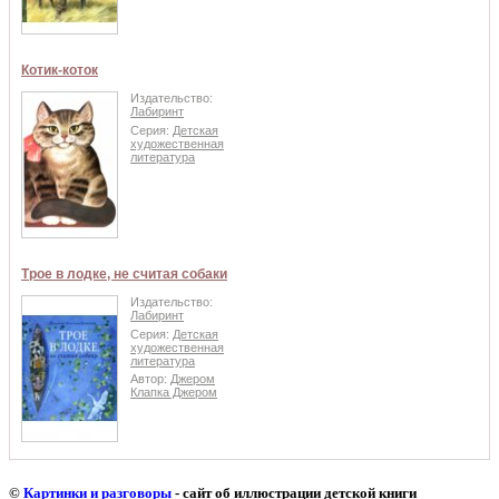
Котик-коток
Издательство:
Лабиринт
Серия:
Детская
художественная
литература
Трое в лодке, не считая собаки
Издательство:
Лабиринт
Серия:
Детская
художественная
литература
Автор:
Джером
Клапка Джером
©
Картинки и разговоры
- сайт об иллюстрации детской книги