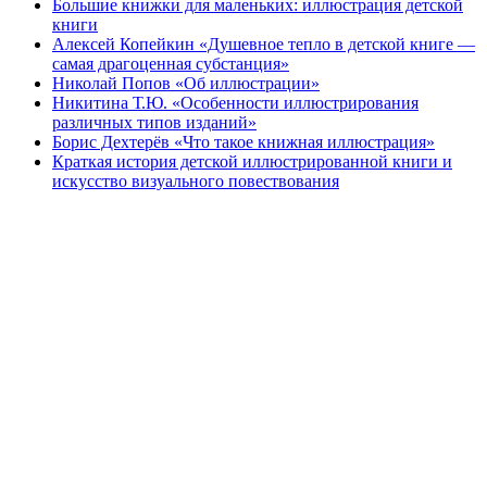
Большие книжки для маленьких: иллюстрация детской
книги
Алексей Копейкин «Душевное тепло в детской книге —
самая драгоценная субстанция»
Николай Попов «Об иллюстрации»
Никитина Т.Ю. «Особенности иллюстрирования
различных типов изданий»
Борис Дехтерёв «Что такое книжная иллюстрация»
Краткая история детской иллюстрированной книги и
искусство визуального повествования