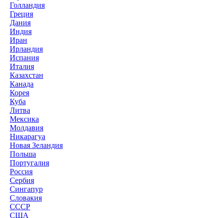
Голландия
Греция
Дания
Индия
Иран
Ирландия
Испания
Италия
Казахстан
Канада
Корея
Куба
Литва
Мексика
Молдавия
Никарагуа
Новая Зеландия
Польша
Португалия
Россия
Сербия
Сингапур
Словакия
СССР
США