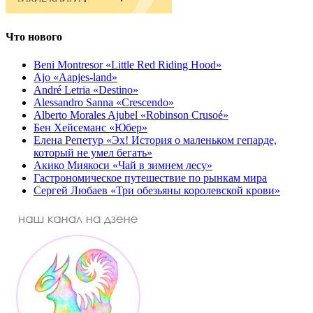
Что нового
Beni Montresor «Little Red Riding Hood»
Ajo «Aapjes-land»
André Letria «Destino»
Alessandro Sanna «Crescendo»
Alberto Morales Ajubel «Robinson Crusoé»
Бен Хейсеманс «Юбер»
Елена Репетур «Эх! История о маленьком гепарде,
который не умел бегать»
Акико Миякоси «Чай в зимнем лесу»
Гастрономическое путешествие по рынкам мира
Сергей Любаев «Три обезьяны королевской крови»