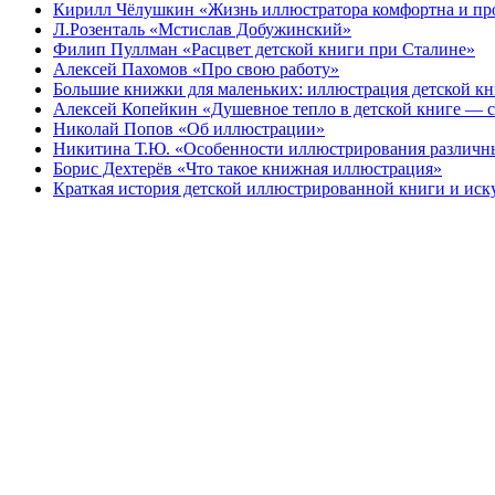
Кирилл Чёлушкин «Жизнь иллюстратора комфортна и пр
Л.Розенталь «Мстислав Добужинский»
Филип Пуллман «Расцвет детской книги при Сталине»
Алексей Пахомов «Про свою работу»
Большие книжки для маленьких: иллюстрация детской к
Алексей Копейкин «Душевное тепло в детской книге — с
Николай Попов «Об иллюстрации»
Никитина Т.Ю. «Особенности иллюстрирования различн
Борис Дехтерёв «Что такое книжная иллюстрация»
Краткая история детской иллюстрированной книги и иск