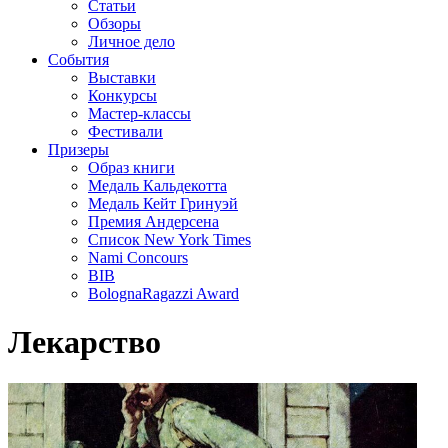
Статьи
Обзоры
Личное дело
События
Выставки
Конкурсы
Мастер-классы
Фестивали
Призеры
Образ книги
Медаль Кальдекотта
Медаль Кейт Гринуэй
Премия Андерсена
Список New York Times
Nami Concours
BIB
BolognaRagazzi Award
Лекарство