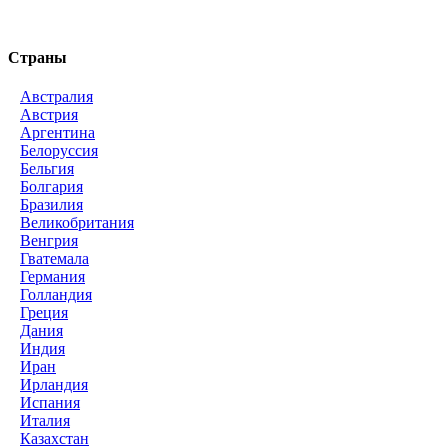
Страны
Австралия
Австрия
Аргентина
Белоруссия
Бельгия
Болгария
Бразилия
Великобритания
Венгрия
Гватемала
Германия
Голландия
Греция
Дания
Индия
Иран
Ирландия
Испания
Италия
Казахстан