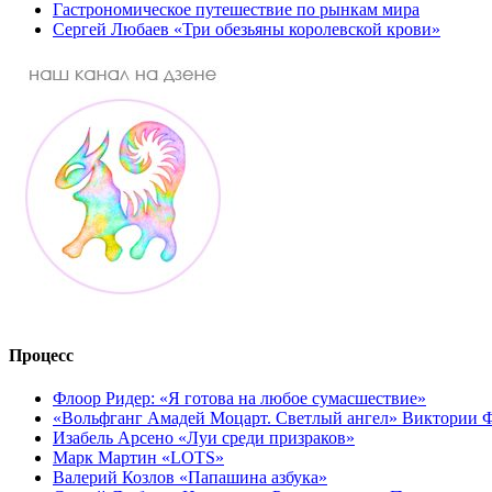
Гастрономическое путешествие по рынкам мира
Сергей Любаев «Три обезьяны королевской крови»
Процесс
Флоор Ридер: «Я готова на любое сумасшествие»
«Вольфганг Амадей Моцарт. Светлый ангел» Виктории
Изабель Арсено «Луи среди призраков»
Марк Мартин «LOTS»
Валерий Козлов «Папашина азбука»