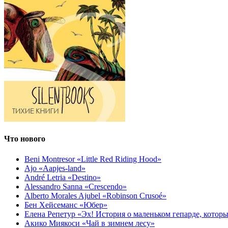
Что нового
Beni Montresor «Little Red Riding Hood»
Ajo «Aapjes-land»
André Letria «Destino»
Alessandro Sanna «Crescendo»
Alberto Morales Ajubel «Robinson Crusoé»
Бен Хейсеманс «Юбер»
Елена Репетур «Эх! История о маленьком гепарде, которы
Акико Миякоси «Чай в зимнем лесу»