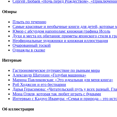
Сергей Любаев «Ночь перед Рождеством», «Приключени
Обзоры
Плыть по течению
Самые красивые и необычные книги для детей, которые 
Юмор с абсурдом напополам: книжная графика Исоль
Духи и места их обитания: приметы японского стиля в г
Неофициальные художники и книжная иллюстрация
Очарованный тоской
Однажды в сказке
Интервью
Гастрономическое путешествие по рынкам мира
Александр Шатохин «Голубая машинка»
Марина Павликовская: «Это идеальная для меня книга»
Роб Ходжсон и его бестиарии
Дарья Герасимова: «Читательский путь у всех разный. Гл
Мона Оляля, которая так любит играть с буквами
Интервью с Кадзуо Ивамура: «Семья и природа – это ист
Об иллюстрации