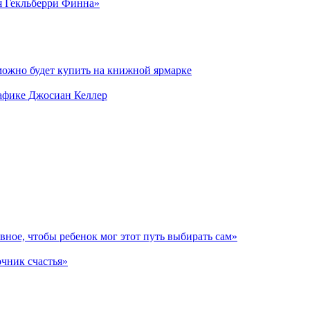
я Гекльберри Финна»
можно будет купить на книжной ярмарке
рафике Джосиан Келлер
авное, чтобы ребенок мог этот путь выбирать сам»
очник счастья»