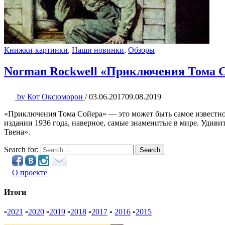
Книжки-картинки
,
Наши новинки
,
Обзоры
Norman Rockwell «Приключения Тома 
by
Кот Оксюморон
/
03.06.2017
09.08.2019
«Приключения Тома Сойера» — это может быть самое известное
издании 1936 года, наверное, самые знаменитые в мире. Удиви
Твена».
Search for:
Search
О проекте
Итоги
▫
2021
▫
2020
▫
2019
▫
2018
▫
2017
▫
2016
▫
2015