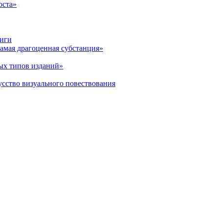
оста»
ниги
амая драгоценная субстанция»
ых типов изданий»
усство визуального повествования