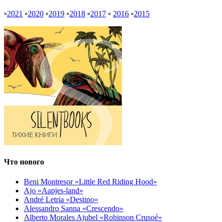
▫
2021
▫
2020
▫
2019
▫
2018
▫
2017
▫
2016
▫
2015
Что нового
Beni Montresor «Little Red Riding Hood»
Ajo «Aapjes-land»
André Letria «Destino»
Alessandro Sanna «Crescendo»
Alberto Morales Ajubel «Robinson Crusoé»