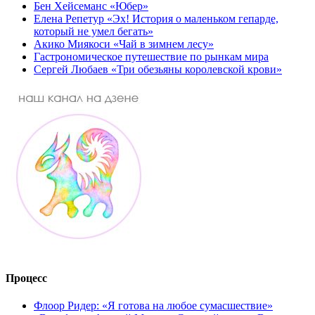
Бен Хейсеманс «Юбер»
Елена Репетур «Эх! История о маленьком гепарде,
который не умел бегать»
Акико Миякоси «Чай в зимнем лесу»
Гастрономическое путешествие по рынкам мира
Сергей Любаев «Три обезьяны королевской крови»
Процесс
Флоор Ридер: «Я готова на любое сумасшествие»