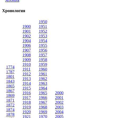
Япония
Хронология
1950
1900
1951
1901
1952
1902
1953
1904
1954
1906
1955
1907
1956
1908
1957
1909
1958
1910
1959
1774
1911
1960
1787
1912
1961
1801
1913
1962
1843
1914
1963
1865
1915
1964
1867
1916
1965
2000
1869
1917
1966
2001
1871
1918
1967
2002
1872
1919
1968
2003
1874
1920
1969
2004
1878
1921
1970
2005