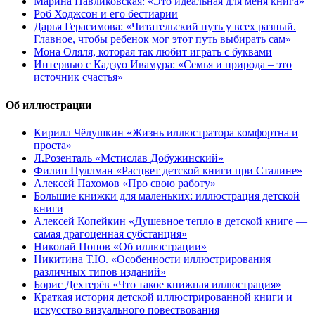
Марина Павликовская: «Это идеальная для меня книга»
Роб Ходжсон и его бестиарии
Дарья Герасимова: «Читательский путь у всех разный.
Главное, чтобы ребенок мог этот путь выбирать сам»
Мона Оляля, которая так любит играть с буквами
Интервью с Кадзуо Ивамура: «Семья и природа – это
источник счастья»
Об иллюстрации
Кирилл Чёлушкин «Жизнь иллюстратора комфортна и
проста»
Л.Розенталь «Мстислав Добужинский»
Филип Пуллман «Расцвет детской книги при Сталине»
Алексей Пахомов «Про свою работу»
Большие книжки для маленьких: иллюстрация детской
книги
Алексей Копейкин «Душевное тепло в детской книге —
самая драгоценная субстанция»
Николай Попов «Об иллюстрации»
Никитина Т.Ю. «Особенности иллюстрирования
различных типов изданий»
Борис Дехтерёв «Что такое книжная иллюстрация»
Краткая история детской иллюстрированной книги и
искусство визуального повествования