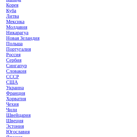
Корея
Куба
Литва
Мексика
Молдавия
Никарагуа
Новая Зеландия
Польша
Португалия
Россия
Сербия
Сингапур
Словакия
СССР
США
Украина
Франция
Хорватия
Чехия
Чили
Швейцария
Швеция
Эстония
Югославия