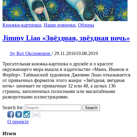
Книжки-картинки
,
Наши новинки
,
Обзоры
Jimmy Liao «Звёздная, звёздная ночь»
by
Кот Оксюморон
/
29.11.2016
19.08.2019
Трогательная книжка-картинка о дружбе и о красоте
окружающего мира вышла в издательстве «Манн, Иванов и
Фербер». Тайванский художник Джимми Лиао отказывается
от привычных форматов этого жанра: «Звёздная, звёздная
ночь» занимает не привычные 32 или 48, а целых 136
страниц, заполненных полосными или масштабными
разворотными иллюстрациями.
Search for:
Search
О проекте
Итоги