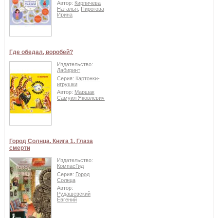
Автор:
Кирпичева
Наталья
,
Пирогова
Ирина
Где обедал, воробей?
Издательство:
Лабиринт
Серия:
Картонки-
игрушки
Автор:
Маршак
Самуил Яковлевич
Город Солнца. Книга 1. Глаза
смерти
Издательство:
КомпасГид
Серия:
Город
Солнца
Автор:
Рудашевский
Евгений