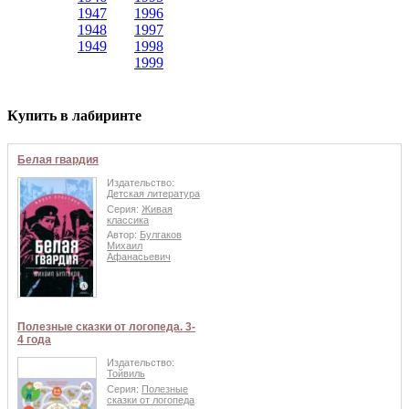
1947
1996
1948
1997
1949
1998
1999
Купить в лабиринте
Белая гвардия
Издательство:
Детская литература
Серия:
Живая
классика
Автор:
Булгаков
Михаил
Афанасьевич
Полезные сказки от логопеда. 3-
4 года
Издательство:
Тойвиль
Серия:
Полезные
сказки от логопеда