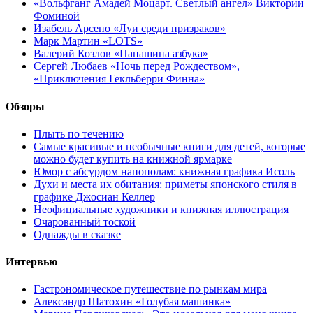
«Вольфганг Амадей Моцарт. Светлый ангел» Виктории
Фоминой
Изабель Арсено «Луи среди призраков»
Марк Мартин «LOTS»
Валерий Козлов «Папашина азбука»
Сергей Любаев «Ночь перед Рождеством»,
«Приключения Гекльберри Финна»
Обзоры
Плыть по течению
Самые красивые и необычные книги для детей, которые
можно будет купить на книжной ярмарке
Юмор с абсурдом напополам: книжная графика Исоль
Духи и места их обитания: приметы японского стиля в
графике Джосиан Келлер
Неофициальные художники и книжная иллюстрация
Очарованный тоской
Однажды в сказке
Интервью
Гастрономическое путешествие по рынкам мира
Александр Шатохин «Голубая машинка»