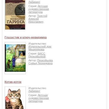
Лабиринт
Серия:
Детская
художественная
литература
Автор:
Толстой
Алексей
Николаевич
Глазастик и ключ-невидимка
Издательство:
Издательский дом
Мещерякова
Серия:
БИСС
Прокофьевой
Автор:
Прокофьева
Софья Леонидовна
Котик-коток
Издательство:
Лабиринт
Серия:
Детская
художественная
литература