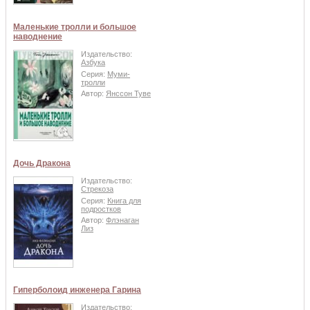
Маленькие тролли и большое
наводнение
Издательство:
Азбука
Серия:
Муми-
тролли
Автор:
Янссон Туве
Дочь Дракона
Издательство:
Стрекоза
Серия:
Книга для
подростков
Автор:
Флэнаган
Лиз
Гиперболоид инженера Гарина
Издательство: