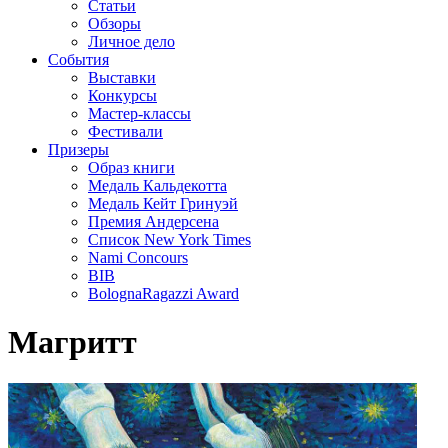
Статьи
Обзоры
Личное дело
События
Выставки
Конкурсы
Мастер-классы
Фестивали
Призеры
Образ книги
Медаль Кальдекотта
Медаль Кейт Гринуэй
Премия Андерсена
Список New York Times
Nami Concours
BIB
BolognaRagazzi Award
Магритт