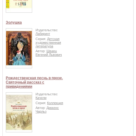
Золушка
Издательство:
Лабиринт
Серия:
Детская
художественная
литература
Автор:
Шварц
Евгений Львович
Рождественская песнь в прозе.
Святочный рассказ с
привидениями
Издательство:
Качели
Серия:
Коллекция
Автор:
Диккенс
Чарльз