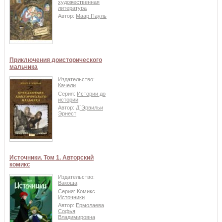
художественная
литература
Автор:
Маар Пауль
Приключения доисторического
мальчика
Издательство:
Качели
Серия:
Истории до
истории
Автор:
Д`Эрвильи
Эрнест
Источники. Том 1. Авторский
комикс
Издательство:
Вакоша
Серия:
Комикс
Источники
Автор:
Ермолаева
Софья
Владимировна