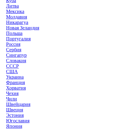
Куба
Литва
Мексика
Молдавия
Никарагуа
Новая Зеландия
Польша
Португалия
Россия
Сербия
Сингапур
Словакия
СССР
США
Украина
Франция
Хорватия
Чехия
Чили
Швейцария
Швеция
Эстония
Югославия
Япония