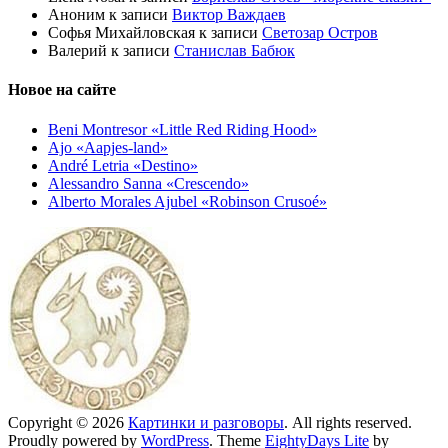
Аноним
к записи
Виктор Важдаев
Софья Михайловская
к записи
Светозар Остров
Валерий
к записи
Станислав Бабюк
Новое на сайте
Beni Montresor «Little Red Riding Hood»
Ajo «Aapjes-land»
André Letria «Destino»
Alessandro Sanna «Crescendo»
Alberto Morales Ajubel «Robinson Crusoé»
Copyright © 2026
Картинки и разговоры
. All rights reserved.
Proudly powered by
WordPress
. Theme
EightyDays Lite
by