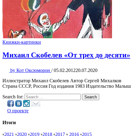
Книжки-картинки
Михаил Скобелев «От трех до десяти»
by
Кот Оксюморон
/
05.02.2012
20.07.2020
Иллюстратор Михаил Скобелев Автор Сергей Михалков
Страна СССР, Россия Год издания 1983 Издательство Малыш
Search for:
Search
О проекте
Итоги
▫
2021
▫
2020
▫
2019
▫
2018
▫
2017
▫
2016
▫
2015