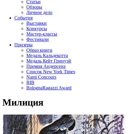
Статьи
Обзоры
Личное дело
События
Выставки
Конкурсы
Мастер-классы
Фестивали
Призеры
Образ книги
Медаль Кальдекотта
Медаль Кейт Гринуэй
Премия Андерсена
Список New York Times
Nami Concours
BIB
BolognaRagazzi Award
Милиция