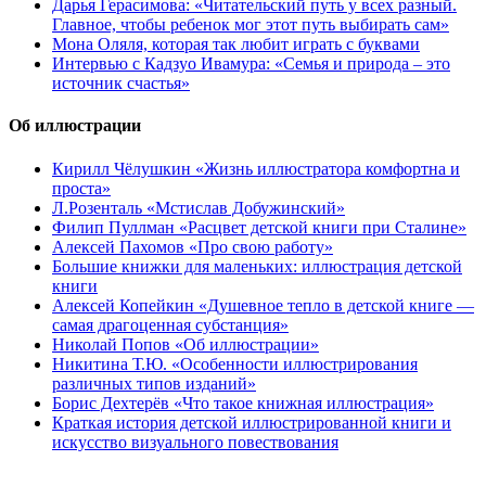
Дарья Герасимова: «Читательский путь у всех разный.
Главное, чтобы ребенок мог этот путь выбирать сам»
Мона Оляля, которая так любит играть с буквами
Интервью с Кадзуо Ивамура: «Семья и природа – это
источник счастья»
Об иллюстрации
Кирилл Чёлушкин «Жизнь иллюстратора комфортна и
проста»
Л.Розенталь «Мстислав Добужинский»
Филип Пуллман «Расцвет детской книги при Сталине»
Алексей Пахомов «Про свою работу»
Большие книжки для маленьких: иллюстрация детской
книги
Алексей Копейкин «Душевное тепло в детской книге —
самая драгоценная субстанция»
Николай Попов «Об иллюстрации»
Никитина Т.Ю. «Особенности иллюстрирования
различных типов изданий»
Борис Дехтерёв «Что такое книжная иллюстрация»
Краткая история детской иллюстрированной книги и
искусство визуального повествования