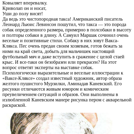
Ковыляет вперевалку.
Криволап он и носат,
Уши до полу висят!
Да ведь это чистопородная такса! Американский писатель
Леонард Льюис Левинсон пошутил, что такса — это порода
собак определенного размера, примерно в полсобаки в высоту
и полторы собаки в длину. А Самуил Маршак сочинил очень
веселые и позитивные стихи. Собаку в них зовут Вакса-
Клякса. Пес очень предан своим хозяевам, готов бежать за
ними на край света, добыть для мальчишек настоящий
футбольный мяч и даже вступить в сражение с целой стаей
крыс. И все-таки он безобразен или прекрасен? На этот
вопрос ответят эксперты на выставке собак.
Психологически выразительные и веселые иллюстрации к
«Ваксе-Кляксе» создал известный художник, автор образа
желтого пушистого Мурзилки, Аминадав Каневский. Его
рисунки отличаются живым юмором и комическим
преувеличением ситуаций и образов. Они выполнены в
излюбленной Каневским манере рисунка пером с акварельной
раскраской.