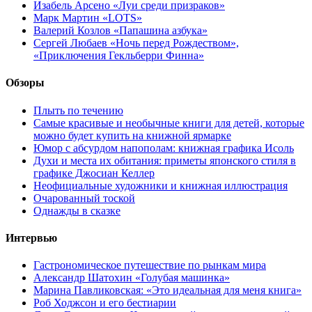
Изабель Арсено «Луи среди призраков»
Марк Мартин «LOTS»
Валерий Козлов «Папашина азбука»
Сергей Любаев «Ночь перед Рождеством»,
«Приключения Гекльберри Финна»
Обзоры
Плыть по течению
Самые красивые и необычные книги для детей, которые
можно будет купить на книжной ярмарке
Юмор с абсурдом напополам: книжная графика Исоль
Духи и места их обитания: приметы японского стиля в
графике Джосиан Келлер
Неофициальные художники и книжная иллюстрация
Очарованный тоской
Однажды в сказке
Интервью
Гастрономическое путешествие по рынкам мира
Александр Шатохин «Голубая машинка»
Марина Павликовская: «Это идеальная для меня книга»
Роб Ходжсон и его бестиарии