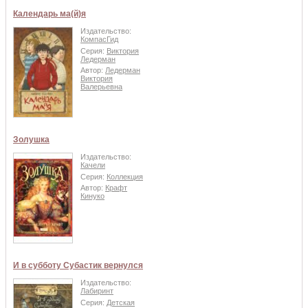
Календарь ма(й)я
Издательство:
КомпасГид
Серия:
Виктория
Ледерман
Автор:
Ледерман
Виктория
Валерьевна
Золушка
Издательство:
Качели
Серия:
Коллекция
Автор:
Крафт
Кинуко
И в субботу Субастик вернулся
Издательство:
Лабиринт
Серия:
Детская