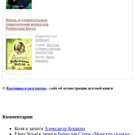
Жизнь и удивительные
приключения морехода
Робинзона Крузо
Издательство:
Лабиринт
Серия:
Детская
художественная
литература
Автор:
Дефо
Даниель
©
Картинки и разговоры
- сайт об иллюстрации детской книги
Комментарии
Коля
к записи
Александр Кошкин
Elena Nosal
к записи
Борислав Стоев «Морские сказки»