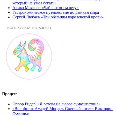
который не умел бегать»
Акико Миякоси «Чай в зимнем лесу»
Гастрономическое путешествие по рынкам мира
Сергей Любаев «Три обезьяны королевской крови»
Процесс
Флоор Ридер: «Я готова на любое сумасшествие»
«Вольфганг Амадей Моцарт. Светлый ангел» Виктории
Фоминой