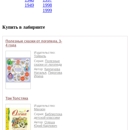
1949
1998
1999
Купить в лабиринте
Полезные сказки от логопеда. 3-
4 года
Издательство:
Тойвиль
Серия:
Полезные
сказки от логопеда
Автор:
Кирпичева
Наталья
,
Пирогова
Ирина
Три Толстяка
Издательство:
Махаон
Серия:
Библиотека
детской классики
Автор:
Олеша
Юрий Карлович