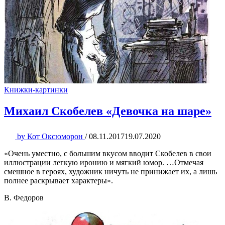
Книжки-картинки
Михаил Скобелев «Девочка на шаре»
by
Кот Оксюморон
/
08.11.2017
19.07.2020
«Очень уместно, с большим вкусом вводит Скобелев в свои
иллюстрации легкую иронию и мягкий юмор. …Отмечая
смешное в героях, художник ничуть не принижает их, а лишь
полнее раскрывает характеры».
В. Федоров