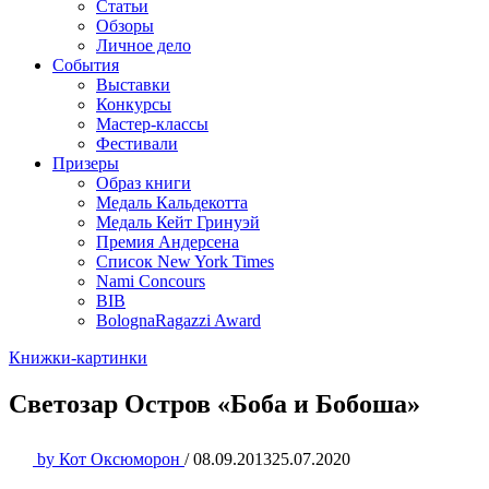
Статьи
Обзоры
Личное дело
События
Выставки
Конкурсы
Мастер-классы
Фестивали
Призеры
Образ книги
Медаль Кальдекотта
Медаль Кейт Гринуэй
Премия Андерсена
Список New York Times
Nami Concours
BIB
BolognaRagazzi Award
Книжки-картинки
Светозар Остров «Боба и Бобоша»
by
Кот Оксюморон
/
08.09.2013
25.07.2020