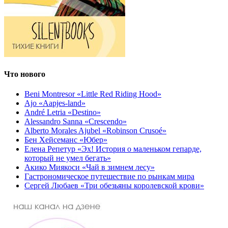
Что нового
Beni Montresor «Little Red Riding Hood»
Ajo «Aapjes-land»
André Letria «Destino»
Alessandro Sanna «Crescendo»
Alberto Morales Ajubel «Robinson Crusoé»
Бен Хейсеманс «Юбер»
Елена Репетур «Эх! История о маленьком гепарде,
который не умел бегать»
Акико Миякоси «Чай в зимнем лесу»
Гастрономическое путешествие по рынкам мира
Сергей Любаев «Три обезьяны королевской крови»