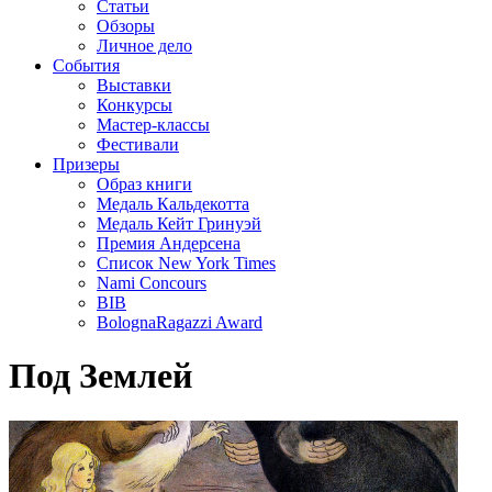
Статьи
Обзоры
Личное дело
События
Выставки
Конкурсы
Мастер-классы
Фестивали
Призеры
Образ книги
Медаль Кальдекотта
Медаль Кейт Гринуэй
Премия Андерсена
Список New York Times
Nami Concours
BIB
BolognaRagazzi Award
Под Землей