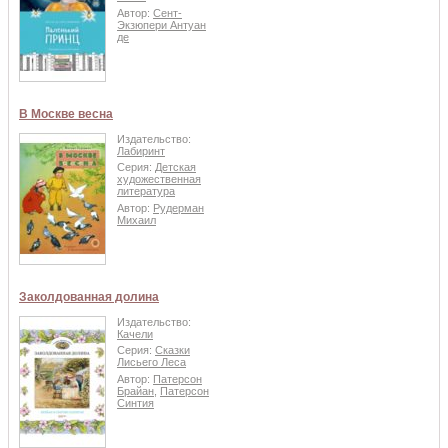
Автор:
Сент-
Экзюпери Антуан
де
В Москве весна
Издательство:
Лабиринт
Серия:
Детская
художественная
литература
Автор:
Рудерман
Михаил
Заколдованная долина
Издательство:
Качели
Серия:
Сказки
Лисьего Леса
Автор:
Патерсон
Брайан
,
Патерсон
Синтия