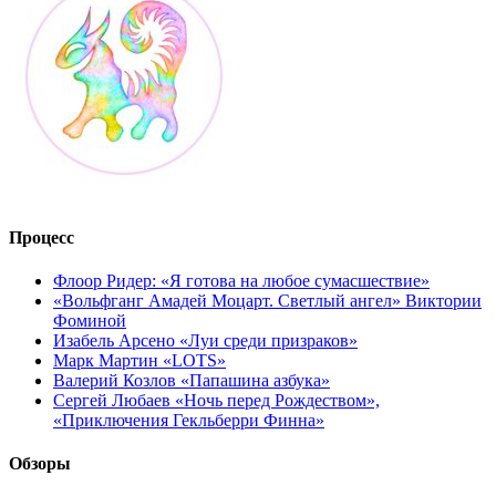
Процесс
Флоор Ридер: «Я готова на любое сумасшествие»
«Вольфганг Амадей Моцарт. Светлый ангел» Виктории
Фоминой
Изабель Арсено «Луи среди призраков»
Марк Мартин «LOTS»
Валерий Козлов «Папашина азбука»
Сергей Любаев «Ночь перед Рождеством»,
«Приключения Гекльберри Финна»
Обзоры