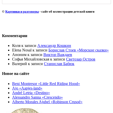
©
Картинки и разговоры
- сайт об иллюстрации детской книги
Комментарии
Коля
к записи
Александр Кошкин
Elena Nosal
к записи
Борислав Стоев «Морские сказки»
Аноним
к записи
Виктор Важдаев
Софья Михайловская
к записи
Светозар Остров
Валерий
к записи
Станислав Бабюк
Новое на сайте
Beni Montresor «Little Red Riding Hood»
Ajo «Aapjes-land»
André Letria «Destino»
Alessandro Sanna «Crescendo»
Alberto Morales Ajubel «Robinson Crusoé»