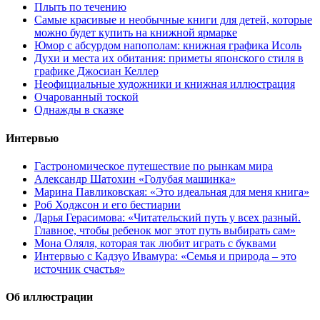
Плыть по течению
Самые красивые и необычные книги для детей, которые
можно будет купить на книжной ярмарке
Юмор с абсурдом напополам: книжная графика Исоль
Духи и места их обитания: приметы японского стиля в
графике Джосиан Келлер
Неофициальные художники и книжная иллюстрация
Очарованный тоской
Однажды в сказке
Интервью
Гастрономическое путешествие по рынкам мира
Александр Шатохин «Голубая машинка»
Марина Павликовская: «Это идеальная для меня книга»
Роб Ходжсон и его бестиарии
Дарья Герасимова: «Читательский путь у всех разный.
Главное, чтобы ребенок мог этот путь выбирать сам»
Мона Оляля, которая так любит играть с буквами
Интервью с Кадзуо Ивамура: «Семья и природа – это
источник счастья»
Об иллюстрации