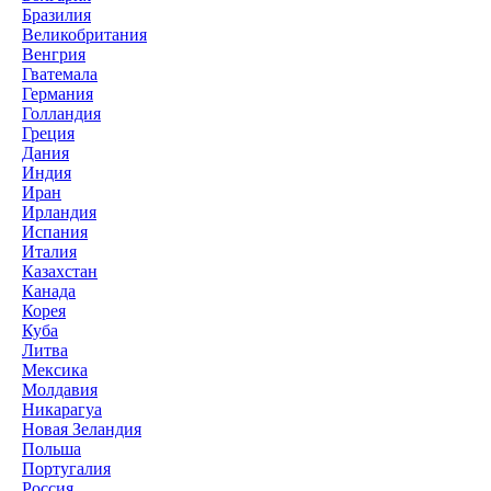
Бразилия
Великобритания
Венгрия
Гватемала
Германия
Голландия
Греция
Дания
Индия
Иран
Ирландия
Испания
Италия
Казахстан
Канада
Корея
Куба
Литва
Мексика
Молдавия
Никарагуа
Новая Зеландия
Польша
Португалия
Россия