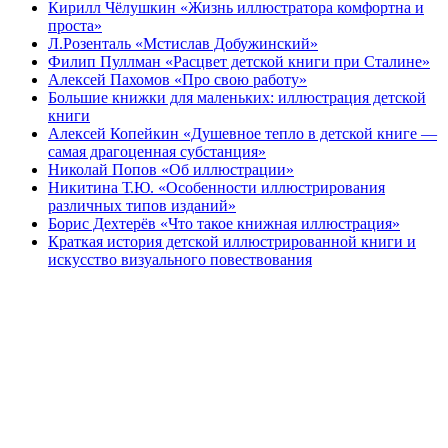
Кирилл Чёлушкин «Жизнь иллюстратора комфортна и
проста»
Л.Розенталь «Мстислав Добужинский»
Филип Пуллман «Расцвет детской книги при Сталине»
Алексей Пахомов «Про свою работу»
Большие книжки для маленьких: иллюстрация детской
книги
Алексей Копейкин «Душевное тепло в детской книге —
самая драгоценная субстанция»
Николай Попов «Об иллюстрации»
Никитина Т.Ю. «Особенности иллюстрирования
различных типов изданий»
Борис Дехтерёв «Что такое книжная иллюстрация»
Краткая история детской иллюстрированной книги и
искусство визуального повествования