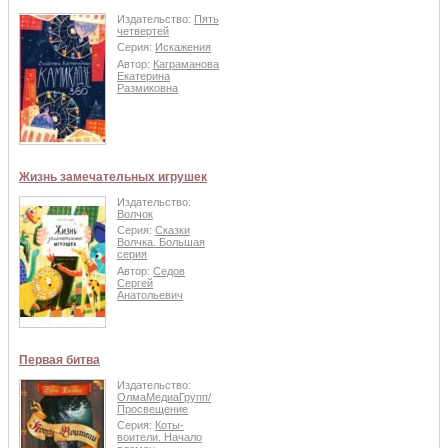
Издательство:
Пять
четвертей
Серия:
Искажения
Автор:
Каграманова
Екатерина
Размиковна
Жизнь замечательных игрушек
Издательство:
Волчок
Серия:
Сказки
Волчка. Большая
серия
Автор:
Седов
Сергей
Анатольевич
Первая битва
Издательство:
ОлмаМедиаГрупп/
Просвещение
Серия:
Коты-
воители. Начало