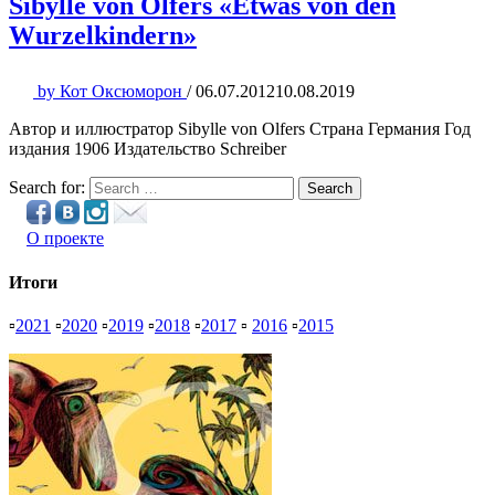
Sibylle von Olfers «Etwas von den
Wurzelkindern»
by
Кот Оксюморон
/
06.07.2012
10.08.2019
Автор и иллюстратор Sibylle von Olfers Страна Германия Год
издания 1906 Издательство Schreiber
Search for:
Search
О проекте
Итоги
▫
2021
▫
2020
▫
2019
▫
2018
▫
2017
▫
2016
▫
2015