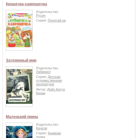
Крошечка-хаврошечка
Издательство:
Русич
Серия:
Почитай-ка
Затерянный мир
Издательство:
Лабиринт
Серия:
Детская
художественная
литература
Автор:
Дойл Артур
Конан
Маленький принц
Издательство:
Качели
Серия:
Книжная
полка