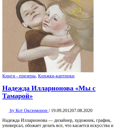
Книги - призеры
,
Книжки-картинки
Надежда Илларионова «Мы с
Тамарой»
by
Кот Оксюморон
/
19.09.2012
07.08.2020
Надежда Илларионова — дизайнер, художник, график,
универсал, обожает делать все, что касается искусства и