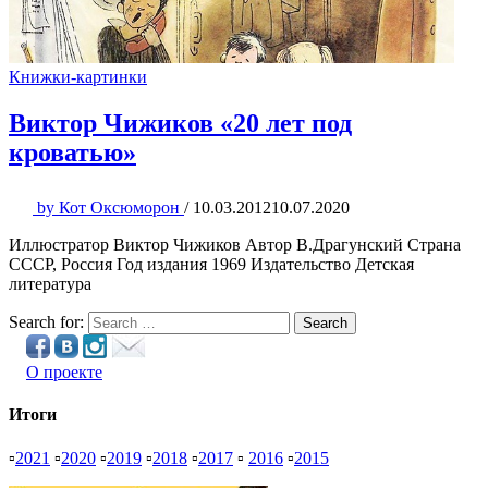
Книжки-картинки
Виктор Чижиков «20 лет под
кроватью»
by
Кот Оксюморон
/
10.03.2012
10.07.2020
Иллюстратор Виктор Чижиков Автор В.Драгунский Страна
СССР, Россия Год издания 1969 Издательство Детская
литература
Search for:
Search
О проекте
Итоги
▫
2021
▫
2020
▫
2019
▫
2018
▫
2017
▫
2016
▫
2015