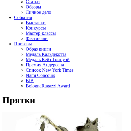
Статьи
Обзоры
Личное дело
События
Выставки
Конкурсы
Мастер-классы
Фестивали
Призеры
Образ книги
Медаль Кальдекотта
Медаль Кейт Гринуэй
Премия Андерсена
Список New York Times
Nami Concours
BIB
BolognaRagazzi Award
Прятки