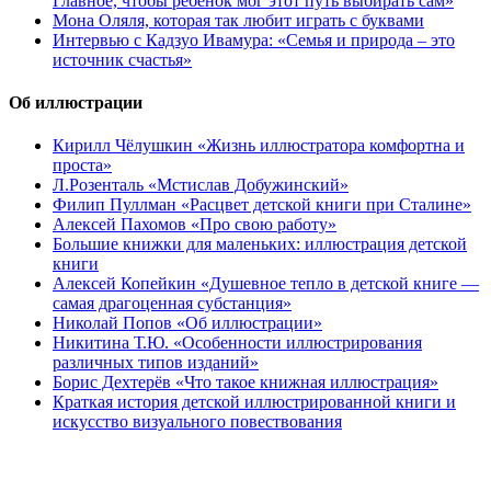
Главное, чтобы ребенок мог этот путь выбирать сам»
Мона Оляля, которая так любит играть с буквами
Интервью с Кадзуо Ивамура: «Семья и природа – это
источник счастья»
Об иллюстрации
Кирилл Чёлушкин «Жизнь иллюстратора комфортна и
проста»
Л.Розенталь «Мстислав Добужинский»
Филип Пуллман «Расцвет детской книги при Сталине»
Алексей Пахомов «Про свою работу»
Большие книжки для маленьких: иллюстрация детской
книги
Алексей Копейкин «Душевное тепло в детской книге —
самая драгоценная субстанция»
Николай Попов «Об иллюстрации»
Никитина Т.Ю. «Особенности иллюстрирования
различных типов изданий»
Борис Дехтерёв «Что такое книжная иллюстрация»
Краткая история детской иллюстрированной книги и
искусство визуального повествования