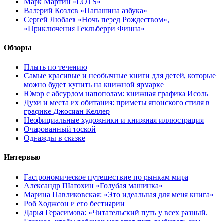
Марк Мартин «LOTS»
Валерий Козлов «Папашина азбука»
Сергей Любаев «Ночь перед Рождеством»,
«Приключения Гекльберри Финна»
Обзоры
Плыть по течению
Самые красивые и необычные книги для детей, которые
можно будет купить на книжной ярмарке
Юмор с абсурдом напополам: книжная графика Исоль
Духи и места их обитания: приметы японского стиля в
графике Джосиан Келлер
Неофициальные художники и книжная иллюстрация
Очарованный тоской
Однажды в сказке
Интервью
Гастрономическое путешествие по рынкам мира
Александр Шатохин «Голубая машинка»
Марина Павликовская: «Это идеальная для меня книга»
Роб Ходжсон и его бестиарии
Дарья Герасимова: «Читательский путь у всех разный.