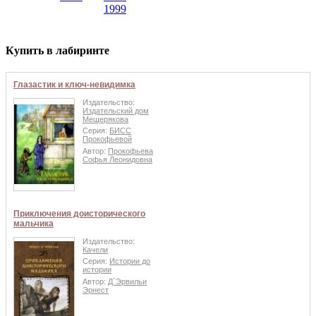
1999
Купить в лабиринте
Глазастик и ключ-невидимка
Издательство:
Издательский дом
Мещерякова
Серия:
БИСС
Прокофьевой
Автор:
Прокофьева
Софья Леонидовна
Приключения доисторического
мальчика
Издательство:
Качели
Серия:
Истории до
истории
Автор:
Д`Эрвильи
Эрнест