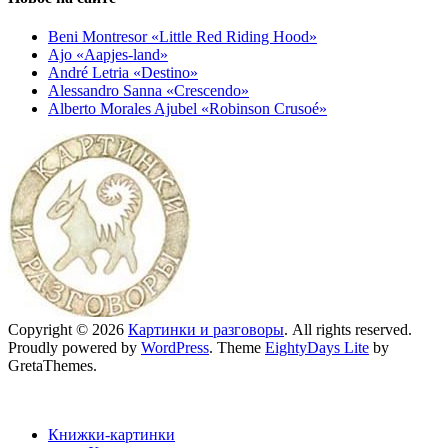
Beni Montresor «Little Red Riding Hood»
Ajo «Aapjes-land»
André Letria «Destino»
Alessandro Sanna «Crescendo»
Alberto Morales Ajubel «Robinson Crusoé»
Copyright © 2026
Картинки и разговоры
. All rights reserved.
Proudly powered by
WordPress
. Theme
EightyDays Lite
by
GretaThemes.
Книжки-картинки