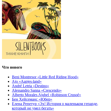
Что нового
Beni Montresor «Little Red Riding Hood»
Ajo «Aapjes-land»
André Letria «Destino»
Alessandro Sanna «Crescendo»
Alberto Morales Ajubel «Robinson Crusoé»
Бен Хейсеманс «Юбер»
Елена Репетур «Эх! История о маленьком гепарде,
который не умел бегать»