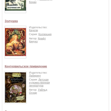
Конан
Золушка
Издательство:
Качели
Серия:
Коллекция
Автор:
Крафт
Кинуко
Кентервильское привидение
Издательство:
Лабиринт
Серия:
Детская
художественная
литература
Автор:
Уайльд
Оскар