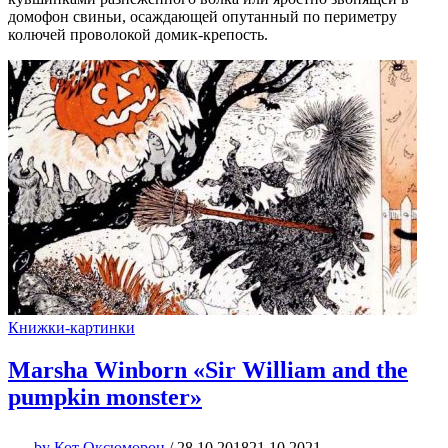
домофон свиньи, осаждающей опутанный по периметру
колючей проволокой домик-крепость.
Книжки-картинки
Marsha Winborn «Sir William and the
pumpkin monster»
by
Кот Оксюморон
/
28.10.2018
21.10.2021