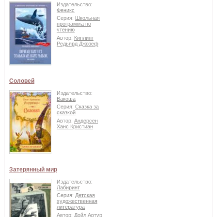
Издательство:
Феникс
Серия:
Школьная
программа по
чтению
Автор:
Киплинг
Редьярд Джозеф
Соловей
Издательство:
Вакоша
Серия:
Сказка за
сказкой
Автор:
Андерсен
Ханс Кристиан
Затерянный мир
Издательство:
Лабиринт
Серия:
Детская
художественная
литература
Автор:
Дойл Артур