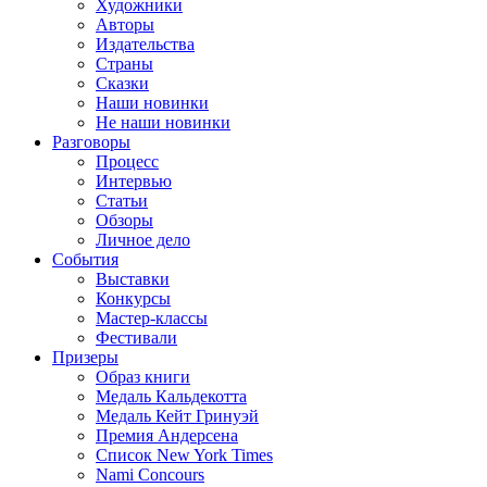
Художники
Авторы
Издательства
Страны
Сказки
Наши новинки
Не наши новинки
Разговоры
Процесс
Интервью
Статьи
Обзоры
Личное дело
События
Выставки
Конкурсы
Мастер-классы
Фестивали
Призеры
Образ книги
Медаль Кальдекотта
Медаль Кейт Гринуэй
Премия Андерсена
Список New York Times
Nami Concours