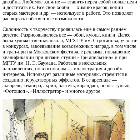
дизайна. Любимое занятие — ставить перед собой новые цели
и достигать их. Все свои хобби — химию красок, копии
старых мастеров и др. — использует в работе. Это позволяет
расширять собственные возможности.
Склонность к творчеству проявилась еще в самом раннем
детстве. Разрисовывалось все — обои, куклы, книги. Далее
была художественная школа, МГХПУ им. Строганова, участие
в конкурсах, завоевывание всевозможных наград, в том числе
и гран-при на Московском фестивале рекламы, повышение
квалификации при дизайн-студии «Три апельсина» и при
МГТУ им. Н. Э. Баумана. Работала в нескольких
направлениях, но в основном — иллюстрация и дизайн
интерьера. Использует различные материалы, стремится к
созданию нерукотворных эффектов. В ее арсенале —
акварель, темпера, акрил, пастель, карандаш, перо с тушью,
«Фотошоп», «Иллюстратор» и многое другое.