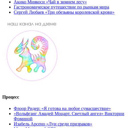
Акико Миякоси «Чай в зимнем лесу»
Гастрономическое путешествие по рынкам мира
Сергей Любаев «Три обезьяны королевской крови»
Процесс
Флоор Ридер: «Я готова на любое сумасшествие»
«Вольфганг Амадей Моцарт. Светлый ангел» Виктории
Фоминой
Изабель Арсено «Луи среди призраков»