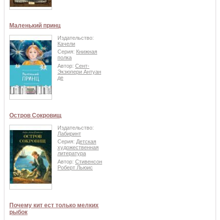
Маленький принц
Издательство:
Качели
Серия:
Книжная
полка
Автор:
Сент-
Экзюпери Антуан
де
Остров Сокровищ
Издательство:
Лабиринт
Серия:
Детская
художественная
литература
Автор:
Стивенсон
Роберт Льюис
Почему кит ест только мелких
рыбок