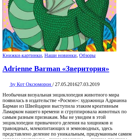
Книжки-картинки
,
Наши новинки
,
Обзоры
Adrienne Barman «Зверитория»
by
Кот Оксюморон
/
27.05.2016
27.03.2019
Необычная визуальная энциклопедия животного мира
появилась в издательстве «Росмэн»: художница Адрианна
Барман из Швейцарии выступила этаким креативным
Ламарком нашего времени и сгруппировала животных по
самым разным признакам. Мы не увидим в этой
энциклопедии привычного деления на хищников и
травоядных, млекопитающих и земноводных, здесь
представлено деление по уникальным, придуманным самим