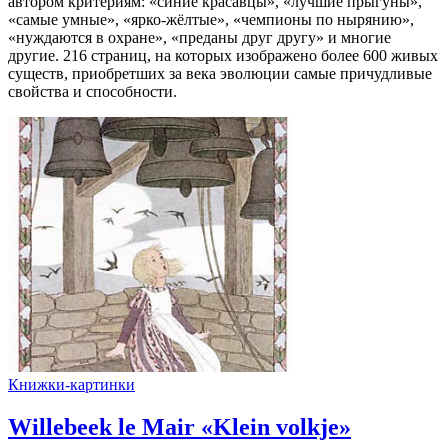
автором критериям: «синие красавцы», «лучшие прыгуны»,
«самые умные», «ярко-жёлтые», «чемпионы по нырянию»,
«нуждаются в охране», «преданы друг другу» и многие
другие. 216 страниц, на которых изображено более 600 живых
существ, приобретших за века эволюции самые причудливые
свойства и способности.
Книжки-картинки
Willebeek le Mair «Klein volkje»