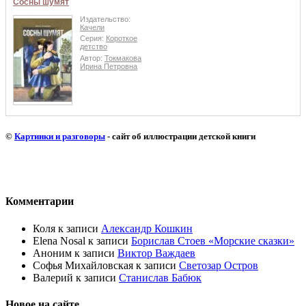
Сосны шумят
Издательство:
Качели
Серия:
Короткое
детство
Автор:
Токмакова
Ирина Петровна
©
Картинки и разговоры
- сайт об иллюстрации детской книги
Комментарии
Коля
к записи
Александр Кошкин
Elena Nosal
к записи
Борислав Стоев «Морские сказки»
Аноним
к записи
Виктор Важдаев
Софья Михайловская
к записи
Светозар Остров
Валерий
к записи
Станислав Бабюк
Новое на сайте