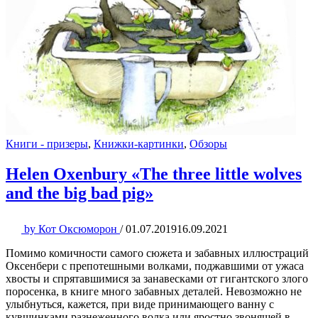
Книги - призеры
,
Книжки-картинки
,
Обзоры
Helen Oxenbury «The three little wolves
and the big bad pig»
by
Кот Оксюморон
/
01.07.2019
16.09.2021
Помимо комичности самого сюжета и забавных иллюстраций
Оксенбери с препотешными волками, поджавшими от ужаса
хвосты и спрятавшимися за занавесками от гигантского злого
поросенка, в книге много забавных деталей. Невозможно не
улыбнуться, кажется, при виде принимающего ванну с
кувшинками разнеженного волка или яростно звонящей в