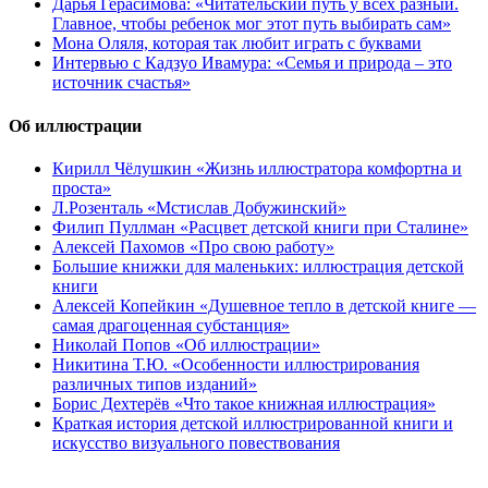
Дарья Герасимова: «Читательский путь у всех разный.
Главное, чтобы ребенок мог этот путь выбирать сам»
Мона Оляля, которая так любит играть с буквами
Интервью с Кадзуо Ивамура: «Семья и природа – это
источник счастья»
Об иллюстрации
Кирилл Чёлушкин «Жизнь иллюстратора комфортна и
проста»
Л.Розенталь «Мстислав Добужинский»
Филип Пуллман «Расцвет детской книги при Сталине»
Алексей Пахомов «Про свою работу»
Большие книжки для маленьких: иллюстрация детской
книги
Алексей Копейкин «Душевное тепло в детской книге —
самая драгоценная субстанция»
Николай Попов «Об иллюстрации»
Никитина Т.Ю. «Особенности иллюстрирования
различных типов изданий»
Борис Дехтерёв «Что такое книжная иллюстрация»
Краткая история детской иллюстрированной книги и
искусство визуального повествования