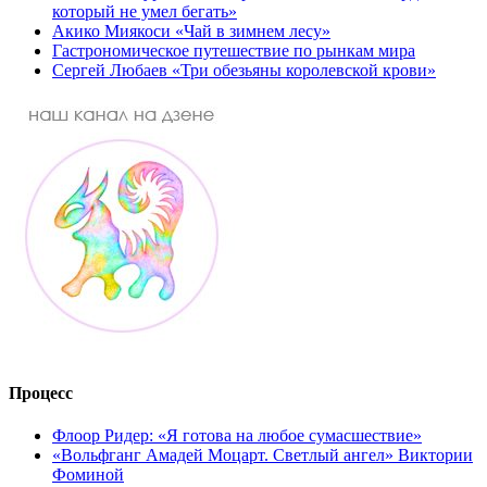
который не умел бегать»
Акико Миякоси «Чай в зимнем лесу»
Гастрономическое путешествие по рынкам мира
Сергей Любаев «Три обезьяны королевской крови»
Процесс
Флоор Ридер: «Я готова на любое сумасшествие»
«Вольфганг Амадей Моцарт. Светлый ангел» Виктории
Фоминой