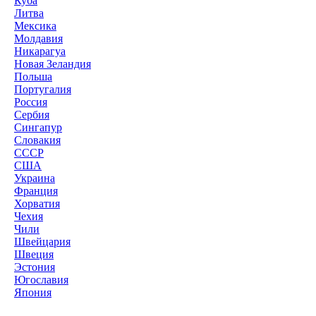
Куба
Литва
Мексика
Молдавия
Никарагуа
Новая Зеландия
Польша
Португалия
Россия
Сербия
Сингапур
Словакия
СССР
США
Украина
Франция
Хорватия
Чехия
Чили
Швейцария
Швеция
Эстония
Югославия
Япония