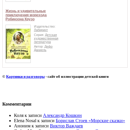
Жизнь и удивительные
приключения морехода
Робинзона Крузо
Издательство:
Лабиринт
Серия:
Детская
художественная
литература
Автор:
Дефо
Даниель
©
Картинки и разговоры
- сайт об иллюстрации детской книги
Комментарии
Коля
к записи
Александр Кошкин
Elena Nosal
к записи
Борислав Стоев «Морские сказки»
Аноним
к записи
Виктор Важдаев