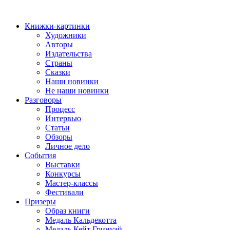
Книжки-картинки
Художники
Авторы
Издательства
Страны
Сказки
Наши новинки
Не наши новинки
Разговоры
Процесс
Интервью
Статьи
Обзоры
Личное дело
События
Выставки
Конкурсы
Мастер-классы
Фестивали
Призеры
Образ книги
Медаль Кальдекотта
Медаль Кейт Гринуэй