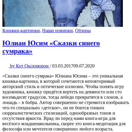
Книжки-картинки
,
Наши новинки
,
Обзоры
Юлиан Юсим «Сказки синего
сумрака»
by
Кот Оксюморон
/
03.03.2017
09.07.2020
«Сказки синего сумрака» Юлиана Юсима – это уникальная
книжка-картинка, в которой сочетаются неповторимый
авторский стиль и оптические иллюзии. Чтобы понять игру
художника, книжку придётся вертеть на девяносто или сто
восемьдесят градусов, тогда лебеди превратятся в слонов, а
лошадь – в бобра. Автор совершенно не стремится изображать
что-то специально «детское», он не боится тонких
сюрреалистических стилизаций, однообразных тонов и
отсутствия яркости. Вряд ли перед нами книга-игра для
весёлого младшешкольника, скорее это книга-медитация для
философа или мечтателя совершенно любого возраста.