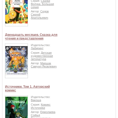
Серия:
Сказки
Волчка. Большая
серия
Автор:
Седов
Сергей
Анатольевич
Двенадцать месяцев. Сказка для
чтения и представления
Издательство:
Лабиринт
Серия:
Детская
художественная
литература
Автор:
Маршак
Самуил Яковлевич
Источники. Том 1. Авторский
комикс
Издательство:
Вакоша
Серия:
Комикс
Источники
Автор:
Ермолаева
Софья