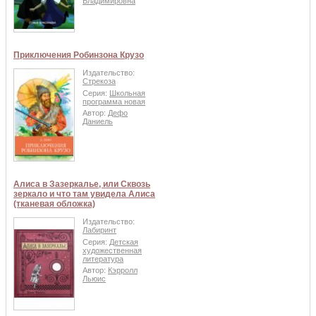
Владимировна
Приключения Робинзона Крузо
Издательство:
Стрекоза
Серия:
Школьная
программа новая
Автор:
Дефо
Даниель
Алиса в Зазеркалье, или Сквозь
зеркало и что там увидела Алиса
(тканевая обложка)
Издательство:
Лабиринт
Серия:
Детская
художественная
литература
Автор:
Кэрролл
Льюис