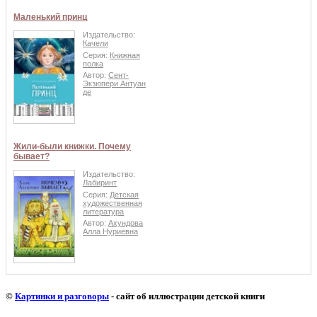
Маленький принц
Издательство:
Качели
Серия:
Книжная
полка
Автор:
Сент-
Экзюпери Антуан
де
Жили-были книжки. Почему
бывает?
Издательство:
Лабиринт
Серия:
Детская
художественная
литература
Автор:
Ахундова
Алла Нуриевна
©
Картинки и разговоры
- сайт об иллюстрации детской книги