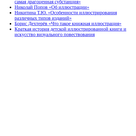
самая драгоценная субстанция»
Николай Попов «Об иллюстрации»
Никитина Т.Ю. «Особенности иллюстрирования
различных типов изданий»
Борис Дехтерёв «Что такое книжная иллюстрация»
Краткая история детской иллюстрированной книги и
искусство визуального повествования