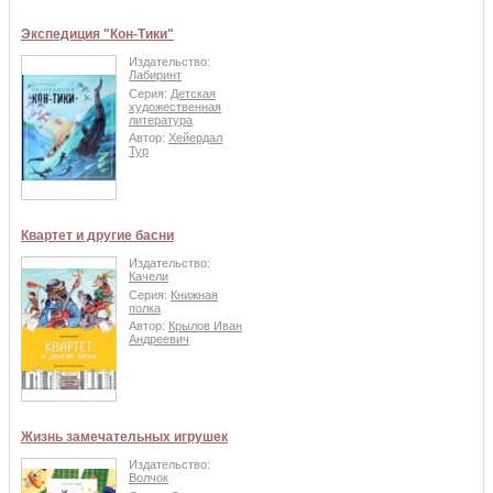
Экспедиция "Кон-Тики"
Издательство:
Лабиринт
Серия:
Детская
художественная
литература
Автор:
Хейердал
Тур
Квартет и другие басни
Издательство:
Качели
Серия:
Книжная
полка
Автор:
Крылов Иван
Андреевич
Жизнь замечательных игрушек
Издательство:
Волчок