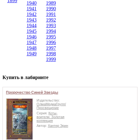
1899
1940
1989
1941
1990
1942
1991
1943
1992
1944
1993
1945
1994
1946
1995
1947
1996
1948
1997
1949
1998
1999
Купить в лабиринте
Пророчество Синей Звезды
Издательство:
ОлмаМедиаГрупп/
Просвещение
Серия:
Коты-
воители. Золотая
коллекция
Автор:
Хантер Эрин