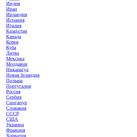
Индия
Иран
Ирландия
Испания
Италия
Казахстан
Канада
Корея
Куба
Литва
Мексика
Молдавия
Никарагуа
Новая Зеландия
Польша
Португалия
Россия
Сербия
Сингапур
Словакия
СССР
США
Украина
Франция
Хорватия