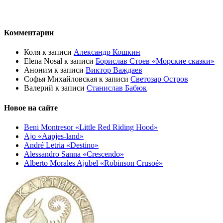
Комментарии
Коля
к записи
Александр Кошкин
Elena Nosal
к записи
Борислав Стоев «Морские сказки»
Аноним
к записи
Виктор Важдаев
Софья Михайловская
к записи
Светозар Остров
Валерий
к записи
Станислав Бабюк
Новое на сайте
Beni Montresor «Little Red Riding Hood»
Ajo «Aapjes-land»
André Letria «Destino»
Alessandro Sanna «Crescendo»
Alberto Morales Ajubel «Robinson Crusoé»