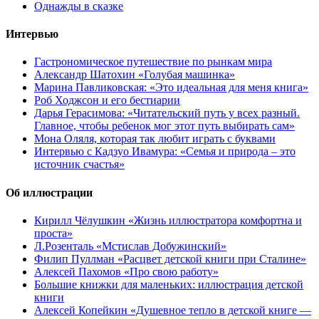
Однажды в сказке
Интервью
Гастрономическое путешествие по рынкам мира
Александр Шатохин «Голубая машинка»
Марина Павликовская: «Это идеальная для меня книга»
Роб Ходжсон и его бестиарии
Дарья Герасимова: «Читательский путь у всех разный.
Главное, чтобы ребенок мог этот путь выбирать сам»
Мона Оляля, которая так любит играть с буквами
Интервью с Кадзуо Ивамура: «Семья и природа – это
источник счастья»
Об иллюстрации
Кирилл Чёлушкин «Жизнь иллюстратора комфортна и
проста»
Л.Розенталь «Мстислав Добужинский»
Филип Пуллман «Расцвет детской книги при Сталине»
Алексей Пахомов «Про свою работу»
Большие книжки для маленьких: иллюстрация детской
книги
Алексей Копейкин «Душевное тепло в детской книге —