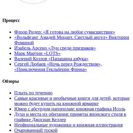
Процесс
Флоор Ридер: «Я готова на любое сумасшествие»
«Вольфганг Амадей Моцарт. Светлый ангел» Виктории
Фоминой
Изабель Арсено «Луи среди призраков»
Марк Мартин «LOTS»
Валерий Козлов «Папашина азбука»
Сергей Любаев «Ночь перед Рождеством»,
«Приключения Гекльберри Финна»
Обзоры
Плыть по течению
Самые красивые и необычные книги для детей, которые
можно будет купить на книжной ярмарке
Юмор с абсурдом напополам: книжная графика Исоль
Духи и места их обитания: приметы японского стиля в
графике Джосиан Келлер
Неофициальные художники и книжная иллюстрация
Очарованный тоской