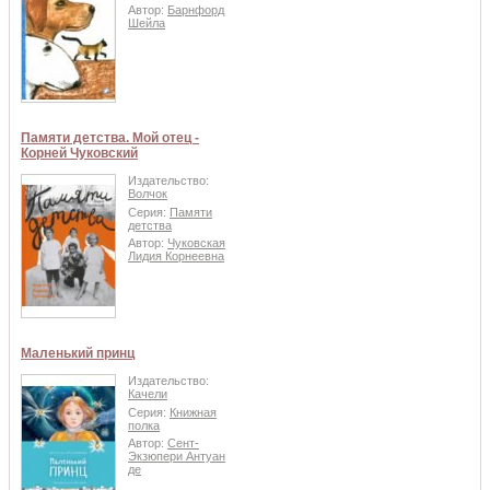
Автор:
Барнфорд
Шейла
Памяти детства. Мой отец -
Корней Чуковский
Издательство:
Волчок
Серия:
Памяти
детства
Автор:
Чуковская
Лидия Корнеевна
Маленький принц
Издательство:
Качели
Серия:
Книжная
полка
Автор:
Сент-
Экзюпери Антуан
де