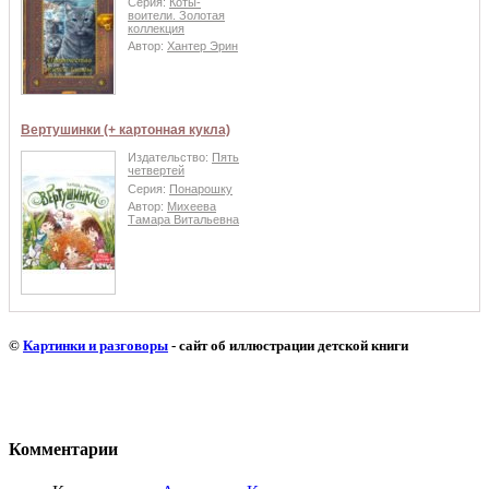
Серия:
Коты-
воители. Золотая
коллекция
Автор:
Хантер Эрин
Вертушинки (+ картонная кукла)
Издательство:
Пять
четвертей
Серия:
Понарошку
Автор:
Михеева
Тамара Витальевна
©
Картинки и разговоры
- сайт об иллюстрации детской книги
Комментарии