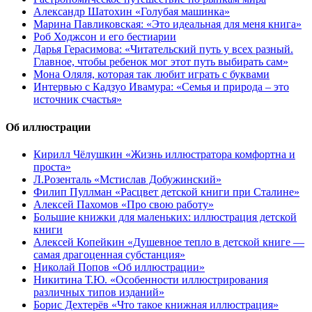
Александр Шатохин «Голубая машинка»
Марина Павликовская: «Это идеальная для меня книга»
Роб Ходжсон и его бестиарии
Дарья Герасимова: «Читательский путь у всех разный.
Главное, чтобы ребенок мог этот путь выбирать сам»
Мона Оляля, которая так любит играть с буквами
Интервью с Кадзуо Ивамура: «Семья и природа – это
источник счастья»
Об иллюстрации
Кирилл Чёлушкин «Жизнь иллюстратора комфортна и
проста»
Л.Розенталь «Мстислав Добужинский»
Филип Пуллман «Расцвет детской книги при Сталине»
Алексей Пахомов «Про свою работу»
Большие книжки для маленьких: иллюстрация детской
книги
Алексей Копейкин «Душевное тепло в детской книге —
самая драгоценная субстанция»
Николай Попов «Об иллюстрации»
Никитина Т.Ю. «Особенности иллюстрирования
различных типов изданий»
Борис Дехтерёв «Что такое книжная иллюстрация»