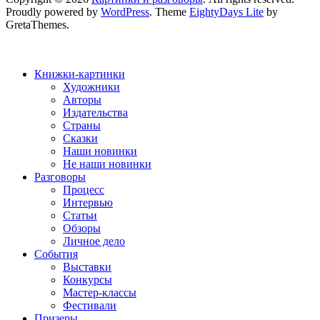
Proudly powered by
WordPress
. Theme
EightyDays Lite
by
GretaThemes.
Книжки-картинки
Художники
Авторы
Издательства
Страны
Сказки
Наши новинки
Не наши новинки
Разговоры
Процесс
Интервью
Статьи
Обзоры
Личное дело
События
Выставки
Конкурсы
Мастер-классы
Фестивали
Призеры