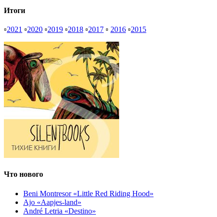
Итоги
▫
2021
▫
2020
▫
2019
▫
2018
▫
2017
▫
2016
▫
2015
Что нового
Beni Montresor «Little Red Riding Hood»
Ajo «Aapjes-land»
André Letria «Destino»