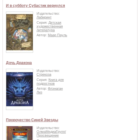
И в субботу Субастик вернулся
Издательство:
Лабиринт
Серия:
Детская
художественная
литература
Автор:
Маар Пауль
Дочь Дракона
Издательство:
Стрекоза
Серия:
Книга для
подростков
Автор:
Флэнаган
Лиз
Пророчество Синей Звезды
Издательство:
ОлмаМедиаГрупп/
Просвещение