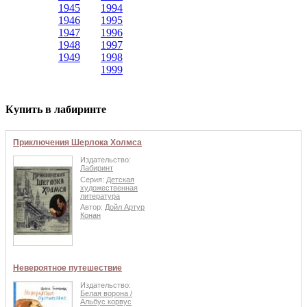
1945
1994
1946
1995
1947
1996
1948
1997
1949
1998
1999
Купить в лабиринте
Приключения Шерлока Холмса
Издательство:
Лабиринт
Серия:
Детская
художественная
литература
Автор:
Дойл Артур
Конан
Невероятное путешествие
Издательство:
Белая ворона /
Альбус корвус