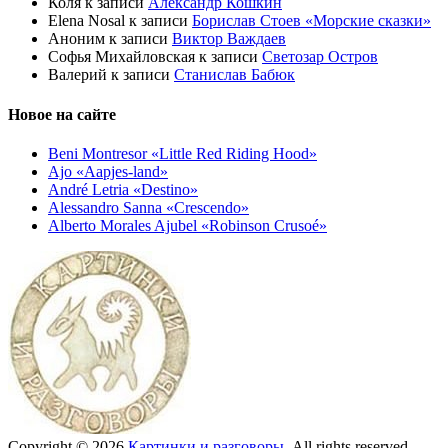
Коля
к записи
Александр Кошкин
Elena Nosal
к записи
Борислав Стоев «Морские сказки»
Аноним
к записи
Виктор Важдаев
Софья Михайловская
к записи
Светозар Остров
Валерий
к записи
Станислав Бабюк
Новое на сайте
Beni Montresor «Little Red Riding Hood»
Ajo «Aapjes-land»
André Letria «Destino»
Alessandro Sanna «Crescendo»
Alberto Morales Ajubel «Robinson Crusoé»
Copyright © 2026
Картинки и разговоры
. All rights reserved.