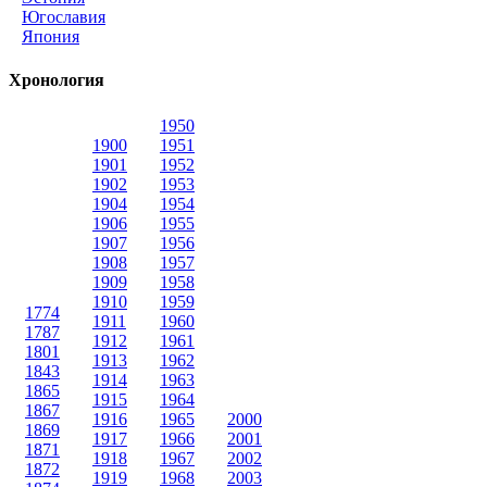
Югославия
Япония
Хронология
1950
1900
1951
1901
1952
1902
1953
1904
1954
1906
1955
1907
1956
1908
1957
1909
1958
1910
1959
1774
1911
1960
1787
1912
1961
1801
1913
1962
1843
1914
1963
1865
1915
1964
1867
1916
1965
2000
1869
1917
1966
2001
1871
1918
1967
2002
1872
1919
1968
2003