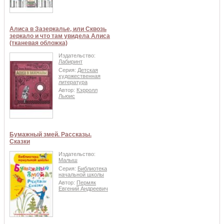
Алиса в Зазеркалье, или Сквозь
зеркало и что там увидела Алиса
(тканевая обложка)
Издательство:
Лабиринт
Серия:
Детская
художественная
литература
Автор:
Кэрролл
Льюис
Бумажный змей. Рассказы.
Сказки
Издательство:
Малыш
Серия:
Библиотека
начальной школы
Автор:
Пермяк
Евгений Андреевич