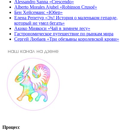
Alessandro Sanna «Crescendo»
Alberto Morales Ajubel «Robinson Crusoé»
Бен Хейсеманс «Юбер»
Елена Репетур «Эх! История о маленьком гепарде,
который не умел бегать»
Акико Миякоси «Чай в зимнем лесу»
Гастрономическое путешествие по рынкам мира
Сергей Любаев «Три обезьяны королевской крови»
Процесс