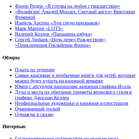
Флоор Ридер: «Я готова на любое сумасшествие»
«Вольфганг Амадей Моцарт. Светлый ангел» Виктории
Фоминой
Изабель Арсено «Луи среди призраков»
Марк Мартин «LOTS»
Валерий Козлов «Папашина азбука»
Сергей Любаев «Ночь перед Рождеством»,
«Приключения Гекльберри Финна»
Обзоры
Плыть по течению
Самые красивые и необычные книги для детей, которые
можно будет купить на книжной ярмарке
Юмор с абсурдом напополам: книжная графика Исоль
Духи и места их обитания: приметы японского стиля в
графике Джосиан Келлер
Неофициальные художники и книжная иллюстрация
Очарованный тоской
Однажды в сказке
Интервью
Гастрономическое путешествие по рынкам мира