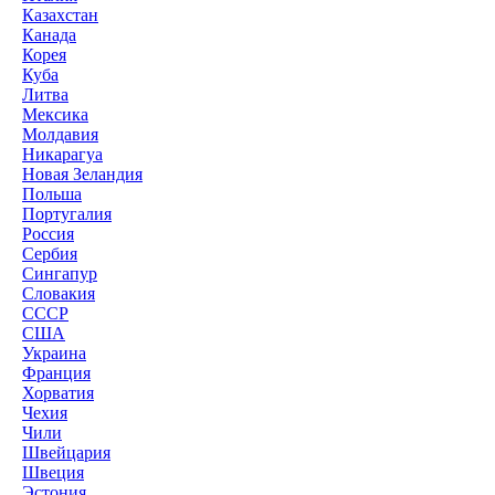
Казахстан
Канада
Корея
Куба
Литва
Мексика
Молдавия
Никарагуа
Новая Зеландия
Польша
Португалия
Россия
Сербия
Сингапур
Словакия
СССР
США
Украина
Франция
Хорватия
Чехия
Чили
Швейцария
Швеция
Эстония