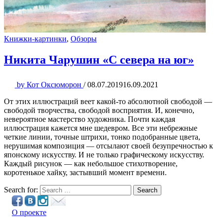
Книжки-картинки
,
Обзоры
Никита Чарушин «С севера на юг»
by
Кот Оксюморон
/
08.07.2019
16.09.2021
От этих иллюстраций веет какой-то абсолютной свободой —
свободой творчества, свободой восприятия. И, конечно,
невероятное мастерство художника. Почти каждая
иллюстрация кажется мне шедевром. Все эти небрежные
четкие линии, точные штрихи, тонко подобранные цвета,
нерушимая композиция — отсылают своей безупречностью к
японскому искусству. И не только графическому искусству.
Каждый рисунок — как небольшое стихотворение,
коротенькое хайку, застывший момент времени.
Search for:
Search
О проекте