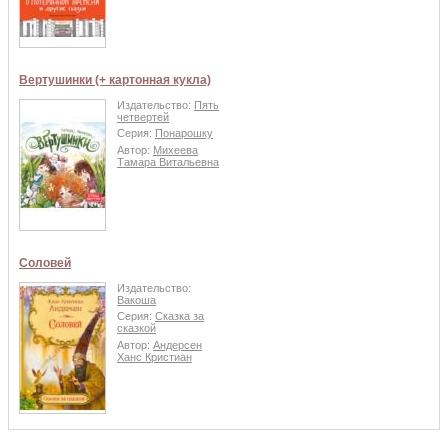
Вертушинки (+ картонная кукла)
Издательство:
Пять
четвертей
Серия:
Понарошку
Автор:
Михеева
Тамара Витальевна
Соловей
Издательство:
Вакоша
Серия:
Сказка за
сказкой
Автор:
Андерсен
Ханс Кристиан