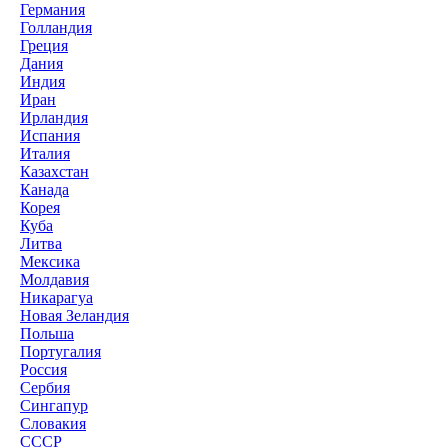
Германия
Голландия
Греция
Дания
Индия
Иран
Ирландия
Испания
Италия
Казахстан
Канада
Корея
Куба
Литва
Мексика
Молдавия
Никарагуа
Новая Зеландия
Польша
Португалия
Россия
Сербия
Сингапур
Словакия
СССР