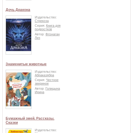
Дочь Дракона
Издательство:
Стрекоза
Серия:
Книга для
подростков
Автор:
Флэнаган
Лиз
Знаменитые животные
Издательство:
Абраказябра
Серия:
Честное
звериное
Автор:
Голицына
Ирина
Бумажный змей. Рассказы.
Сказки
Издательство: