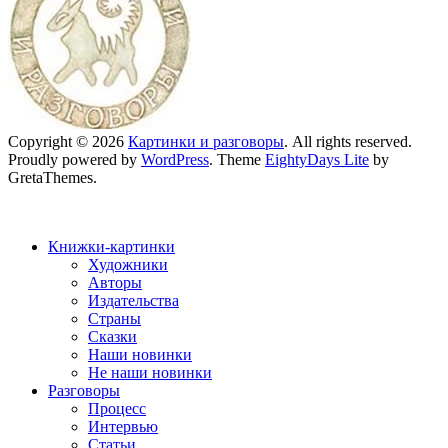
Copyright © 2026
Картинки и разговоры
. All rights reserved.
Proudly powered by
WordPress
. Theme
EightyDays Lite
by
GretaThemes.
Книжки-картинки
Художники
Авторы
Издательства
Страны
Сказки
Наши новинки
Не наши новинки
Разговоры
Процесс
Интервью
Статьи