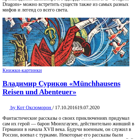
Dragons» можно встретить существ также из самых разных
мифов и легенд со всего света.
Книжки-картинки
Владимир Суриков «Münchhausens
Reisen und Abenteuer»
by
Кот Оксюморон
/
17.10.2016
19.07.2020
Фантастические рассказы о своих приключениях придумал
сам их герой — барон Мюнхгаузен, действительно живший в
Германии в начала XVII века. Будучи военным, он служил в
России, воевал с турками. Некоторые его рассказы были