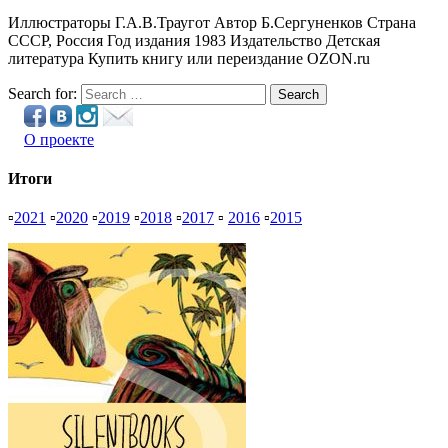
Иллюстраторы Г.А.В.Траугот Автор Б.Сергуненков Страна
СССР, Россия Год издания 1983 Издательство Детская
литература Купить книгу или переиздание OZON.ru
Search for:
Search
О проекте
Итоги
▫
2021
▫
2020
▫
2019
▫
2018
▫
2017
▫
2016
▫
2015