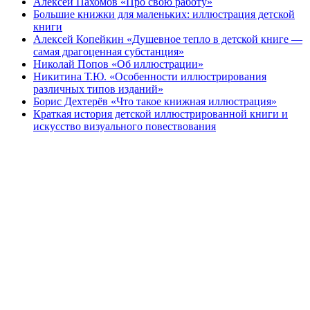
Алексей Пахомов «Про свою работу»
Большие книжки для маленьких: иллюстрация детской
книги
Алексей Копейкин «Душевное тепло в детской книге —
самая драгоценная субстанция»
Николай Попов «Об иллюстрации»
Никитина Т.Ю. «Особенности иллюстрирования
различных типов изданий»
Борис Дехтерёв «Что такое книжная иллюстрация»
Краткая история детской иллюстрированной книги и
искусство визуального повествования