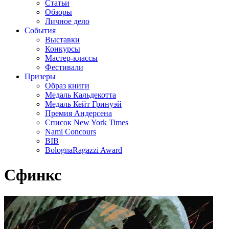
Статьи
Обзоры
Личное дело
События
Выставки
Конкурсы
Мастер-классы
Фестивали
Призеры
Образ книги
Медаль Кальдекотта
Медаль Кейт Гринуэй
Премия Андерсена
Список New York Times
Nami Concours
BIB
BolognaRagazzi Award
Сфинкс