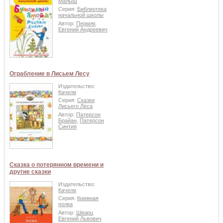
Малыш
Серия:
Библиотека
начальной школы
Автор:
Пермяк
Евгений Андреевич
Ограбление в Лисьем Лесу
Издательство:
Качели
Серия:
Сказки
Лисьего Леса
Автор:
Патерсон
Брайан
,
Патерсон
Синтия
Сказка о потерянном времени и
другие сказки
Издательство:
Качели
Серия:
Книжная
полка
Автор:
Шварц
Евгений Львович