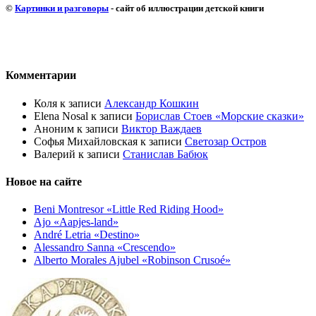
©
Картинки и разговоры
- сайт об иллюстрации детской книги
Комментарии
Коля
к записи
Александр Кошкин
Elena Nosal
к записи
Борислав Стоев «Морские сказки»
Аноним
к записи
Виктор Важдаев
Софья Михайловская
к записи
Светозар Остров
Валерий
к записи
Станислав Бабюк
Новое на сайте
Beni Montresor «Little Red Riding Hood»
Ajo «Aapjes-land»
André Letria «Destino»
Alessandro Sanna «Crescendo»
Alberto Morales Ajubel «Robinson Crusoé»