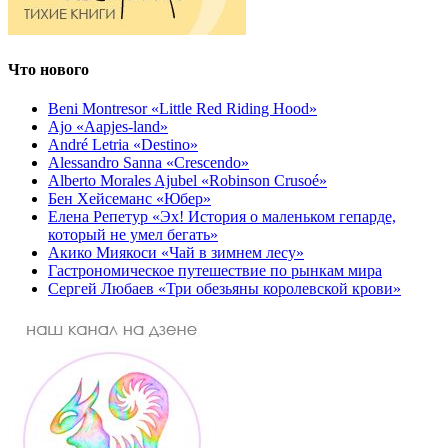
Что нового
Beni Montresor «Little Red Riding Hood»
Ajo «Aapjes-land»
André Letria «Destino»
Alessandro Sanna «Crescendo»
Alberto Morales Ajubel «Robinson Crusoé»
Бен Хейсеманс «Юбер»
Елена Репетур «Эх! История о маленьком гепарде,
который не умел бегать»
Акико Миякоси «Чай в зимнем лесу»
Гастрономическое путешествие по рынкам мира
Сергей Любаев «Три обезьяны королевской крови»