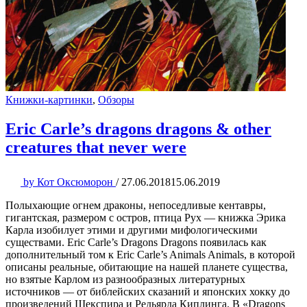
Книжки-картинки
,
Обзоры
Eric Carle’s dragons dragons & other
creatures that never were
by
Кот Оксюморон
/
27.06.2018
15.06.2019
Полыхающие огнем драконы, непоседливые кентавры,
гигантская, размером с остров, птица Рух — книжка Эрика
Карла изобилует этими и другими мифологическими
существами. Eric Carle’s Dragons Dragons появилась как
дополнительный том к Eric Carle’s Animals Animals, в которой
описаны реальные, обитающие на нашей планете существа,
но взятые Карлом из разнообразных литературных
источников — от библейских сказаний и японских хокку до
произведений Шекспира и Редьярда Киплинга. В «Dragons