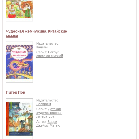
Чудесная жемчужина. Китайские
сказки
Издательство:
Качели
Серия:
Вокруг
света со сказкой
Питер Пэн
Издательство:
Лабиринт
Серия:
Детская
художественная
литература
Автор:
Барри
Джеймс Мэтью