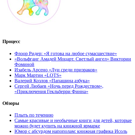
Процесс
Флоор Ридер: «Я готова на любое сумасшествие»
«Вольфганг Амадей Моцарт. Светлый ангел» Виктории
Фоминой
Изабель Арсено «Луи среди призраков»
Марк Мартин «LOTS»
Валерий Козлов «Папашина азбука»
Сергей Любаев «Ночь перед Рождеством»,
«Приключения Гекльберри Финна»
Обзоры
Плыть по течению
Самые красивые и необычные книги для детей, которые
можно будет купить на книжной ярмарке
Юмор с абсурдом напополам: книжная графика Исоль