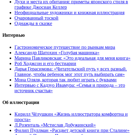
Духи и места их обитания: приметы японского стиля в
графике Джосиан Келлер
Неофициальные художники и книжная иллюстрация
Очарованный тоской
Однажды в сказке
Интервью
Гастрономическое путешествие по рынкам мира
Александр Шатохин «Голубая машинка»
Марина Павликовская: «Это идеальная для меня книга»
Роб Ходжсон и его бестиарии
Дарья Герасимова: «Читательский путь у всех разный.
Главное, чтобы ребенок мог этот путь выбирать сам»
Мона Оляля, которая так любит играть с буквами
Интервью с Кадзуо Ивамура: «Семья и природа – это
источник счастья»
Об иллюстрации
Кирилл Чёлушкин «Жизнь иллюстратора комфортна и
проста»
Л.Розенталь «Мстислав Добужинский»
Филип Пуллман «Расцвет детской книги при Сталине»