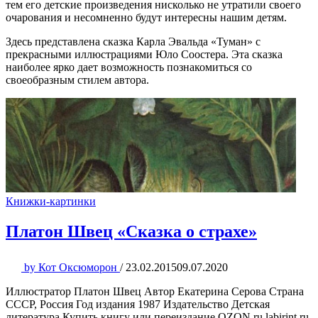
тем его детские произведения нисколько не утратили своего
очарования и несомненно будут интересны нашим детям.
Здесь представлена сказка Карла Эвальда «Туман» с
прекрасными иллюстрациями Юло Соостера. Эта сказка
наиболее ярко дает возможность познакомиться со
своеобразным стилем автора.
Книжки-картинки
Платон Швец «Сказка о страхе»
by
Кот Оксюморон
/
23.02.2015
09.07.2020
Иллюстратор Платон Швец Автор Екатерина Серова Страна
СССР, Россия Год издания 1987 Издательство Детская
литература Купить книгу или переиздание OZON.ru labirint.ru