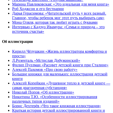
Марина Павликовская: «Это идеальная для меня книга»
Роб Ходжсон и его бестиарии
Дарья Герасимова: «Читательский путь у всех разный.
Главное, чтобы ребенок мог этот путь выбирать сам»
Мона Оляля, которая так любит играть с буквами
Интервью с Кадзуо Ивамура: «Семья и природа – это
источник счастья»
Об иллюстрации
Кирилл Чёлушкин «Жизнь иллюстратора комфортна и
проста»
Л.Розенталь «Мстислав Добужинский»
Филип Пуллман «Расцвет детской книги при Сталине»
Алексей Пахомов «Про свою работу»
Большие книжки для маленьких: иллюстрация детской
книги
Алексей Копейкин «Душевное тепло в детской книге —
самая драгоценная субстанция»
Николай Попов «Об иллюстрации»
Никитина Т.Ю. «Особенности иллюстрирования
различных типов изданий»
Борис Дехтерёв «Что такое книжная иллюстрация»
Краткая история детской иллюстрированной книги и