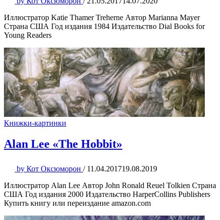
by
Кот Оксюморон
/
21.05.2017
14.07.2020
Иллюстратор Katie Thamer Treherne Автор Marianna Mayer
Страна США Год издания 1984 Издательство Dial Books for
Young Readers
Книжки-картинки
Alan Lee «The Hobbit»
by
Кот Оксюморон
/
11.04.2017
19.08.2019
Иллюстратор Alan Lee Автор John Ronald Reuel Tolkien Страна
США Год издания 2000 Издательство HarperCollins Publishers
Купить книгу или переиздание amazon.com