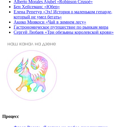
Alberto Morales Ajubel «Robinson Crusoé»
Бен Хейсеманс «Юбер»
Елена Репетур «Эх! История о маленьком гепарде,
который не умел бегать»
Акико Миякоси «Чай в зимнем лесу»
Гастрономическое путешествие по рынкам мира
Сергей Любаев «Три обезьяны королевской крови»
Процесс