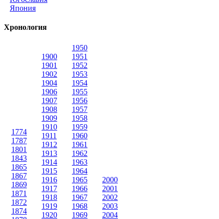
Япония
Хронология
1950
1900
1951
1901
1952
1902
1953
1904
1954
1906
1955
1907
1956
1908
1957
1909
1958
1910
1959
1774
1911
1960
1787
1912
1961
1801
1913
1962
1843
1914
1963
1865
1915
1964
1867
1916
1965
2000
1869
1917
1966
2001
1871
1918
1967
2002
1872
1919
1968
2003
1874
1920
1969
2004