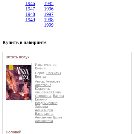
1946
1995
1947
1996
1948
1997
1949
1998
1999
Купить в лабиринте
Читать вслух
Издательство:
Волчок
Серия:
Рассказы
Волчка
Автор:
Антонова
Анастасия
Юрьевна
,
Дашевская Нина
Сергеевна
,
Басова
Евгения
Владимировна
,
Зайцева
Александра
Васильевна
,
Антошкина Дарья
Алексеевна
Соловей