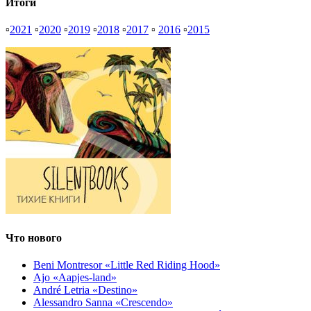
Итоги
▫
2021
▫
2020
▫
2019
▫
2018
▫
2017
▫
2016
▫
2015
Что нового
Beni Montresor «Little Red Riding Hood»
Ajo «Aapjes-land»
André Letria «Destino»
Alessandro Sanna «Crescendo»