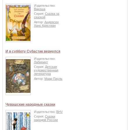
Издательство:
Вакоша
Серия:
Сказка за
сказкой
Автор:
Андерсен
Ханс Кристиан
И в субботу Субастик вернулся
Издательство:
Лабиринт
Серия:
Детская
художественная
литература
Автор:
Маар Пауль
Чувашские народные сказки
Издательство:
BHV
Серия:
Сказки
народов России