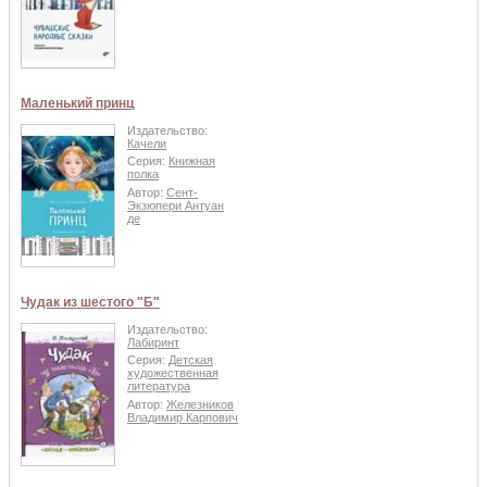
Маленький принц
Издательство:
Качели
Серия:
Книжная
полка
Автор:
Сент-
Экзюпери Антуан
де
Чудак из шестого "Б"
Издательство:
Лабиринт
Серия:
Детская
художественная
литература
Автор:
Железников
Владимир Карпович