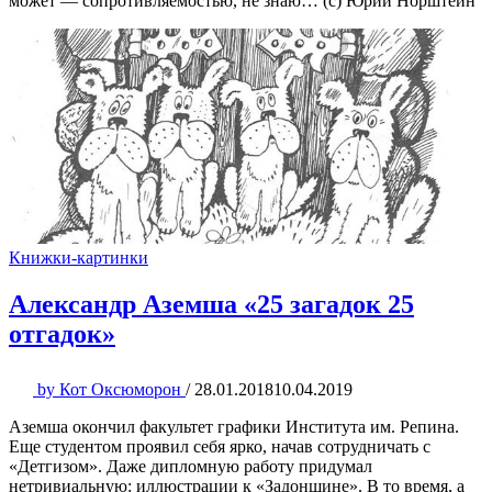
может — сопротивляемостью, не знаю… (с) Юрий Норштейн
Книжки-картинки
Александр Аземша «25 загадок 25
отгадок»
by
Кот Оксюморон
/
28.01.2018
10.04.2019
Аземша окончил факультет графики Института им. Репина.
Еще студентом проявил себя ярко, начав сотрудничать с
«Детгизом». Даже дипломную работу придумал
нетривиальную: иллюстрации к «Задонщине». В то время, а