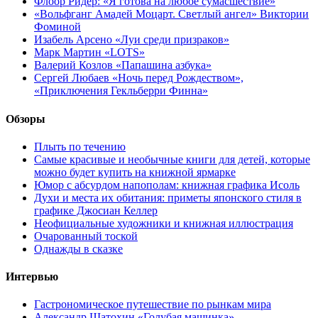
Флоор Ридер: «Я готова на любое сумасшествие»
«Вольфганг Амадей Моцарт. Светлый ангел» Виктории
Фоминой
Изабель Арсено «Луи среди призраков»
Марк Мартин «LOTS»
Валерий Козлов «Папашина азбука»
Сергей Любаев «Ночь перед Рождеством»,
«Приключения Гекльберри Финна»
Обзоры
Плыть по течению
Самые красивые и необычные книги для детей, которые
можно будет купить на книжной ярмарке
Юмор с абсурдом напополам: книжная графика Исоль
Духи и места их обитания: приметы японского стиля в
графике Джосиан Келлер
Неофициальные художники и книжная иллюстрация
Очарованный тоской
Однажды в сказке
Интервью
Гастрономическое путешествие по рынкам мира
Александр Шатохин «Голубая машинка»