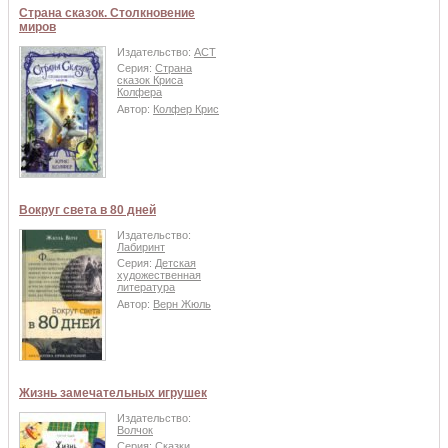
Страна сказок. Столкновение
миров
Издательство:
АСТ
Серия:
Страна
сказок Криса
Колфера
Автор:
Колфер Крис
Вокруг света в 80 дней
Издательство:
Лабиринт
Серия:
Детская
художественная
литература
Автор:
Верн Жюль
Жизнь замечательных игрушек
Издательство:
Волчок
Серия:
Сказки