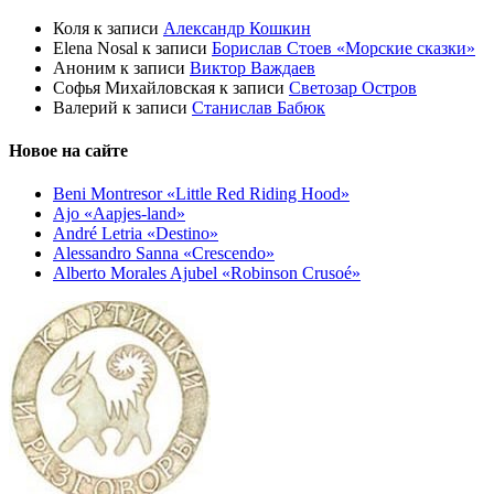
Коля
к записи
Александр Кошкин
Elena Nosal
к записи
Борислав Стоев «Морские сказки»
Аноним
к записи
Виктор Важдаев
Софья Михайловская
к записи
Светозар Остров
Валерий
к записи
Станислав Бабюк
Новое на сайте
Beni Montresor «Little Red Riding Hood»
Ajo «Aapjes-land»
André Letria «Destino»
Alessandro Sanna «Crescendo»
Alberto Morales Ajubel «Robinson Crusoé»