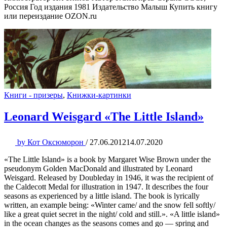
Россия Год издания 1981 Издательство Малыш Купить книгу
или переиздание OZON.ru
Книги - призеры
,
Книжки-картинки
Leonard Weisgard «The Little Island»
by
Кот Оксюморон
/
27.06.2012
14.07.2020
«The Little Island» is a book by Margaret Wise Brown under the
pseudonym Golden MacDonald and illustrated by Leonard
Weisgard. Released by Doubleday in 1946, it was the recipient of
the Caldecott Medal for illustration in 1947. It describes the four
seasons as experienced by a little island. The book is lyrically
written, an example being: «Winter came/ and the snow fell softly/
like a great quiet secret in the night/ cold and still.». «A little island»
in the ocean changes as the seasons comes and go — spring and