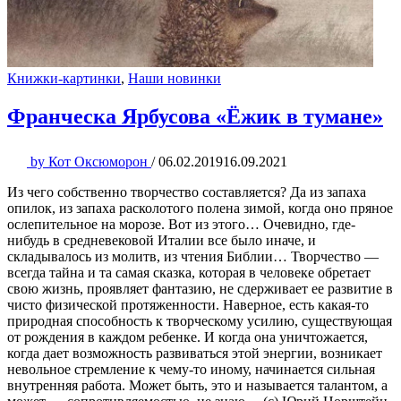
Книжки-картинки
,
Наши новинки
Франческа Ярбусова «Ёжик в тумане»
by
Кот Оксюморон
/
06.02.2019
16.09.2021
Из чего собственно творчество составляется? Да из запаха
опилок, из запаха расколотого полена зимой, когда оно пряное
ослепительное на морозе. Вот из этого… Очевидно, где-
нибудь в средневековой Италии все было иначе, и
складывалось из молитв, из чтения Библии… Творчество —
всегда тайна и та самая сказка, которая в человеке обретает
свою жизнь, проявляет фантазию, не сдерживает ее развитие в
чисто физической протяженности. Наверное, есть какая-то
природная способность к творческому усилию, существующая
от рождения в каждом ребенке. И когда она уничтожается,
когда дает возможность развиваться этой энергии, возникает
невольное стремление к чему-то иному, начинается сильная
внутренняя работа. Может быть, это и называется талантом, а