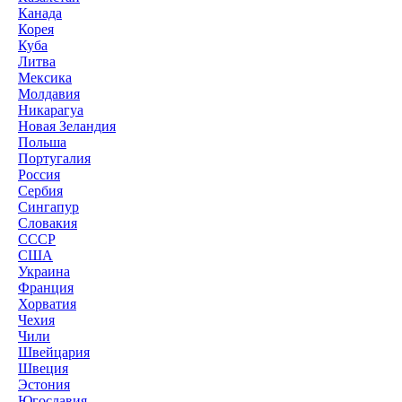
Канада
Корея
Куба
Литва
Мексика
Молдавия
Никарагуа
Новая Зеландия
Польша
Португалия
Россия
Сербия
Сингапур
Словакия
СССР
США
Украина
Франция
Хорватия
Чехия
Чили
Швейцария
Швеция
Эстония
Югославия