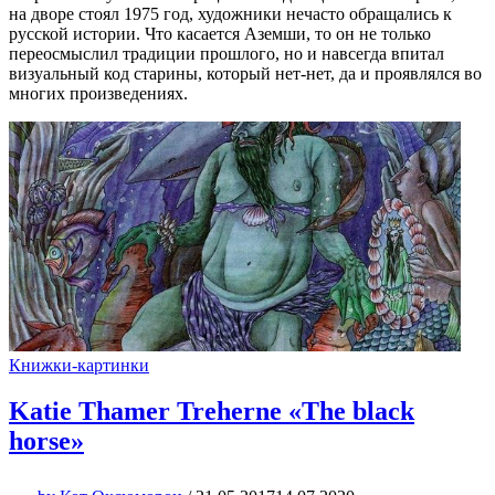
на дворе стоял 1975 год, художники нечасто обращались к
русской истории. Что касается Аземши, то он не только
переосмыслил традиции прошлого, но и навсегда впитал
визуальный код старины, который нет-нет, да и проявлялся во
многих произведениях.
Книжки-картинки
Katie Thamer Treherne «The black
horse»