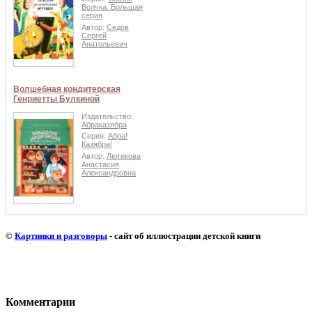
Волчка. Большая
серия
Автор:
Седов
Сергей
Анатольевич
Волшебная кондитерская
Генриетты Булкиной
Издательство:
Абраказябра
Серия:
Абра!
Казябра!
Автор:
Лютикова
Анастасия
Александровна
©
Картинки и разговоры
- сайт об иллюстрации детской книги
Комментарии