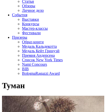
Статьи
Обзоры
Личное дело
События
Выставки
Конкурсы
Мастер-классы
Фестивали
Призеры
Образ книги
Медаль Кальдекотта
Медаль Кейт Гринуэй
Премия Андерсена
Список New York Times
Nami Concours
BIB
BolognaRagazzi Award
Туман