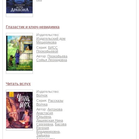
Глазастик и ключ-невидимка
Издательство:
Издательский дом
Мещерякова
Серия:
БИСС
Прокофьевой
Автор:
Прокофьева
Софья Леонидовна
Читать вслух
Издательство:
Волчок
Серия:
Рассказы
Волчка
Автор:
Антонова
Анастасия
Юрьевна
,
Дашевская Нина
Сергеевна
,
Басова
Евгения
Владимировна
,
Зайцева
Александра