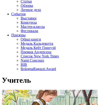
Статьи
Обзоры
Личное дело
События
Выставки
Конкурсы
Мастер-классы
Фестивали
Призеры
Образ книги
Медаль Кальдекотта
Медаль Кейт Гринуэй
Премия Андерсена
Список New York Times
Nami Concours
BIB
BolognaRagazzi Award
Учитель