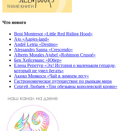
Что нового
Beni Montresor «Little Red Riding Hood»
Ajo «Aapjes-land»
André Letria «Destino»
Alessandro Sanna «Crescendo»
Alberto Morales Ajubel «Robinson Crusoé»
Бен Хейсеманс «Юбер»
Елена Репетур «Эх! История о маленьком гепарде,
который не умел бегать»
Акико Миякоси «Чай в зимнем лесу»
Гастрономическое путешествие по рынкам мира
Сергей Любаев «Три обезьяны королевской крови»