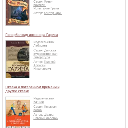
Серия:
Коты-
воители.
Испытание Грача
Автор:
Хантер Эрин
Гиперболоид инженера Гарина
Издательство:
Лабиринт
Серия:
Детская
художественная
литература
Автор:
Толстой
Алексей
Николаевич
Сказка о потерянном времени и
другие сказки
Издательство:
Качели
Серия:
Книжная
полка
Автор:
Шварц
Евгений Львович