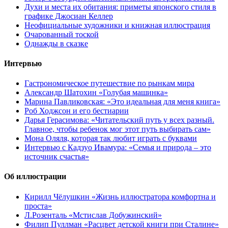
Духи и места их обитания: приметы японского стиля в
графике Джосиан Келлер
Неофициальные художники и книжная иллюстрация
Очарованный тоской
Однажды в сказке
Интервью
Гастрономическое путешествие по рынкам мира
Александр Шатохин «Голубая машинка»
Марина Павликовская: «Это идеальная для меня книга»
Роб Ходжсон и его бестиарии
Дарья Герасимова: «Читательский путь у всех разный.
Главное, чтобы ребенок мог этот путь выбирать сам»
Мона Оляля, которая так любит играть с буквами
Интервью с Кадзуо Ивамура: «Семья и природа – это
источник счастья»
Об иллюстрации
Кирилл Чёлушкин «Жизнь иллюстратора комфортна и
проста»
Л.Розенталь «Мстислав Добужинский»
Филип Пуллман «Расцвет детской книги при Сталине»