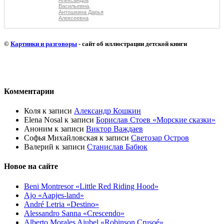
Васильевна
,
Антошкина Дарья
Алексеевна
©
Картинки и разговоры
- сайт об иллюстрации детской книги
Комментарии
Коля
к записи
Александр Кошкин
Elena Nosal
к записи
Борислав Стоев «Морские сказки»
Аноним
к записи
Виктор Важдаев
Софья Михайловская
к записи
Светозар Остров
Валерий
к записи
Станислав Бабюк
Новое на сайте
Beni Montresor «Little Red Riding Hood»
Ajo «Aapjes-land»
André Letria «Destino»
Alessandro Sanna «Crescendo»
Alberto Morales Ajubel «Robinson Crusoé»