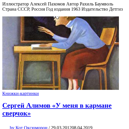
Иллюстратор Алексей Пахомов Автор Рахиль Баумволь
Страна СССР, Россия Год издания 1963 Издательство Детгиз
Книжки-картинки
Сергей Алимов «У меня в кармане
сверчок»
by
Кот Оксюморон
/
29.03.2012
08.04.2019