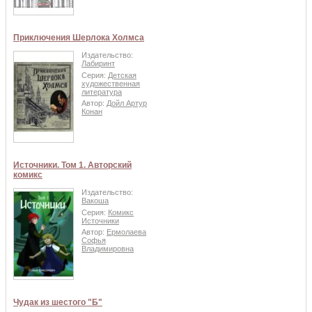
Приключения Шерлока Холмса
Издательство:
Лабиринт
Серия:
Детская
художественная
литература
Автор:
Дойл Артур
Конан
Источники. Том 1. Авторский
комикс
Издательство:
Вакоша
Серия:
Комикс
Источники
Автор:
Ермолаева
Софья
Владимировна
Чудак из шестого "Б"