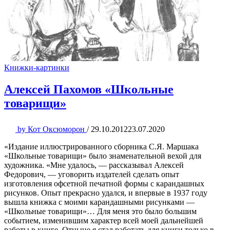
Книжки-картинки
Алексей Пахомов «Школьные
товарищи»
by
Кот Оксюморон
/
29.10.2012
23.07.2020
«Издание иллюстрированного сборника С.Я. Маршака
«Школьные товарищи» было знаменательной вехой для
художника. «Мне удалось, — рассказывал Алексей
Федорович, — уговорить издателей сделать опыт
изготовления офсетной печатной формы с карандашных
рисунков. Опыт прекрасно удался, и впервые в 1937 году
вышла книжка с моими карандашными рисунками —
«Школьные товарищи»… Для меня это было большим
событием, изменившим характер всей моей дальнейшей
работы в книге. Отныне я стал работать для книги только в