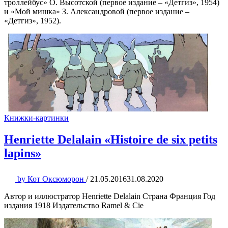
троллейбус» О. Высотской (первое издание – «Детгиз», 1954)
и «Мой мишка» З. Александровой (первое издание –
«Детгиз», 1952).
Книжки-картинки
Henriette Delalain «Histoire de six petits
lapins»
by
Кот Оксюморон
/
21.05.2016
31.08.2020
Автор и иллюстратор Henriette Delalain Страна Франция Год
издания 1918 Издательство Ramel & Cie