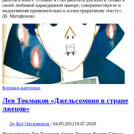
своей любимой карандашной манере, совершенствуя ее и
видоизменяя применительно к иллюстрируемому тексту».
(В. Матафонов)
Книжки-картинки
Лев Токмаков «Джельсомино в стране
лжецов»
by
Кот Оксюморон
/
04.05.2012
19.07.2020
Иллюстратор Лев Токмаков Автор Джанни Родари Страна