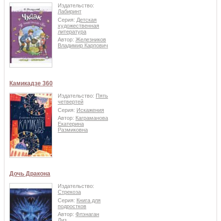
Издательство:
Лабиринт
Серия:
Детская
художественная
литература
Автор:
Железников
Владимир Карпович
Камикадзе 360
Издательство:
Пять
четвертей
Серия:
Искажения
Автор:
Каграманова
Екатерина
Размиковна
Дочь Дракона
Издательство:
Стрекоза
Серия:
Книга для
подростков
Автор:
Флэнаган
Лиз