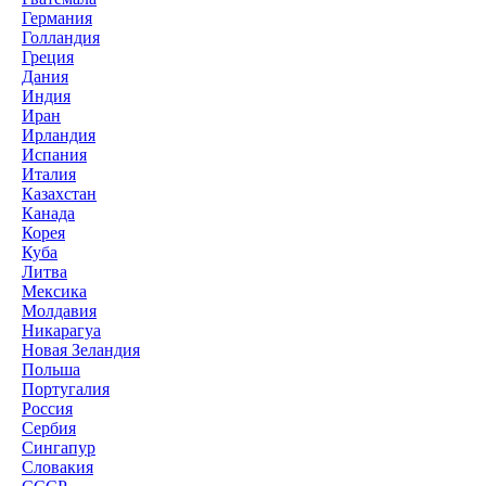
Германия
Голландия
Греция
Дания
Индия
Иран
Ирландия
Испания
Италия
Казахстан
Канада
Корея
Куба
Литва
Мексика
Молдавия
Никарагуа
Новая Зеландия
Польша
Португалия
Россия
Сербия
Сингапур
Словакия