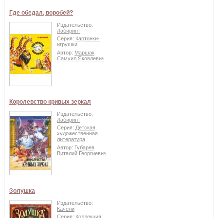
Где обедал, воробей?
Издательство:
Лабиринт
Серия:
Картонки-
игрушки
Автор:
Маршак
Самуил Яковлевич
Королевство кривых зеркал
Издательство:
Лабиринт
Серия:
Детская
художественная
литература
Автор:
Губарев
Виталий Георгиевич
Золушка
Издательство:
Качели
Серия:
Коллекция