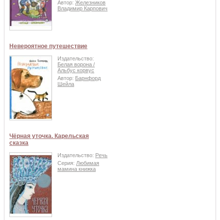
Автор:
Железников
Владимир Карпович
Невероятное путешествие
Издательство:
Белая ворона /
Альбус корвус
Автор:
Барнфорд
Шейла
Чёрная уточка. Карельская
сказка
Издательство:
Речь
Серия:
Любимая
мамина книжка