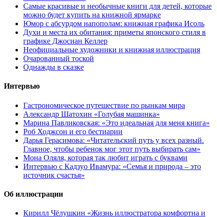
Самые красивые и необычные книги для детей, которые
можно будет купить на книжной ярмарке
Юмор с абсурдом напополам: книжная графика Исоль
Духи и места их обитания: приметы японского стиля в
графике Джосиан Келлер
Неофициальные художники и книжная иллюстрация
Очарованный тоской
Однажды в сказке
Интервью
Гастрономическое путешествие по рынкам мира
Александр Шатохин «Голубая машинка»
Марина Павликовская: «Это идеальная для меня книга»
Роб Ходжсон и его бестиарии
Дарья Герасимова: «Читательский путь у всех разный.
Главное, чтобы ребенок мог этот путь выбирать сам»
Мона Оляля, которая так любит играть с буквами
Интервью с Кадзуо Ивамура: «Семья и природа – это
источник счастья»
Об иллюстрации
Кирилл Чёлушкин «Жизнь иллюстратора комфортна и