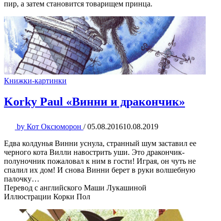
пир, а затем становится товарищем принца.
Книжки-картинки
Korky Paul «Винни и дракончик»
by
Кот Оксюморон
/
05.08.2016
10.08.2019
Едва колдунья Винни уснула, странный шум заставил ее
черного кота Вилли навострить уши. Это дракончик-
полуночник пожаловал к ним в гости! Играя, он чуть не
спалил их дом! И снова Винни берет в руки волшебную
палочку…
Перевод с английского Маши Лукашиной
Иллюстрации Корки Пол