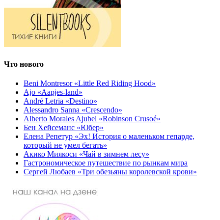
Что нового
Beni Montresor «Little Red Riding Hood»
Ajo «Aapjes-land»
André Letria «Destino»
Alessandro Sanna «Crescendo»
Alberto Morales Ajubel «Robinson Crusoé»
Бен Хейсеманс «Юбер»
Елена Репетур «Эх! История о маленьком гепарде,
который не умел бегать»
Акико Миякоси «Чай в зимнем лесу»
Гастрономическое путешествие по рынкам мира
Сергей Любаев «Три обезьяны королевской крови»