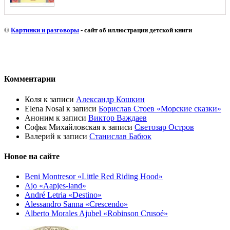
©
Картинки и разговоры
- сайт об иллюстрации детской книги
Комментарии
Коля
к записи
Александр Кошкин
Elena Nosal
к записи
Борислав Стоев «Морские сказки»
Аноним
к записи
Виктор Важдаев
Софья Михайловская
к записи
Светозар Остров
Валерий
к записи
Станислав Бабюк
Новое на сайте
Beni Montresor «Little Red Riding Hood»
Ajo «Aapjes-land»
André Letria «Destino»
Alessandro Sanna «Crescendo»
Alberto Morales Ajubel «Robinson Crusoé»