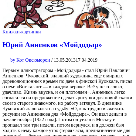
Книжки-картинки
Юрий Анненков «Мойдодыр»
by
Кот Оксюморон
/
13.05.2013
17.04.2019
Первым иллюстратором «Мойдодыра» стал Юрий Павлович
Анненков. Чуковский, знавший художника еще с мирных
дореволюционных времен по даче в финской Куоккале, писал
о нем: «Вот талант — в каждом вершке. Всё у него ловко,
удачливо. Жизнь вкусна, и он плотояден». Анненков легко
согласился на предложение сделать рисунки для новой сказки
своего старого знакомого, но работу затянул. В дневнике
Чуковский жаловался на судьбу: «О, как трудно выжимать
рисунки из Анненкова для «Мойдодыра». Он взял деньги в
начале ноября [1922 года]. Потом он уехал в Москву и
пропадал там три недели, потом вернулся, и я должен был
ходить к нему каждое утро (теряя часы, предназначенные для
писания) — будить его, проклинать, угрожать, молить — и в