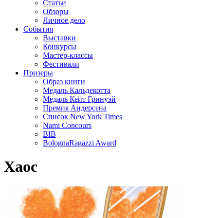
Статьи
Обзоры
Личное дело
События
Выставки
Конкурсы
Мастер-классы
Фестивали
Призеры
Образ книги
Медаль Кальдекотта
Медаль Кейт Гринуэй
Премия Андерсена
Список New York Times
Nami Concours
BIB
BolognaRagazzi Award
Хаос