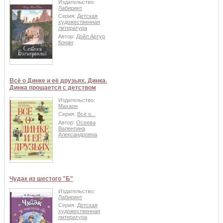
Издательство:
Лабиринт
Серия:
Детская
художественная
литература
Автор:
Дойл Артур
Конан
Всё о Динке и её друзьях. Динка.
Динка прощается с детством
Издательство:
Махаон
Серия:
Всё о...
Автор:
Осеева
Валентина
Александровна
Чудак из шестого "Б"
Издательство:
Лабиринт
Серия:
Детская
художественная
литература