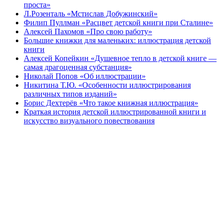
проста»
Л.Розенталь «Мстислав Добужинский»
Филип Пуллман «Расцвет детской книги при Сталине»
Алексей Пахомов «Про свою работу»
Большие книжки для маленьких: иллюстрация детской
книги
Алексей Копейкин «Душевное тепло в детской книге —
самая драгоценная субстанция»
Николай Попов «Об иллюстрации»
Никитина Т.Ю. «Особенности иллюстрирования
различных типов изданий»
Борис Дехтерёв «Что такое книжная иллюстрация»
Краткая история детской иллюстрированной книги и
искусство визуального повествования