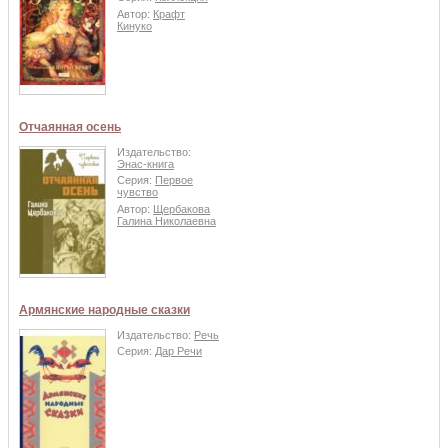
Автор:
Крафт
Кинуко
Отчаянная осень
Издательство:
Энас-книга
Серия:
Первое
чувство
Автор:
Щербакова
Галина Николаевна
Армянские народные сказки
Издательство:
Речь
Серия:
Дар Речи