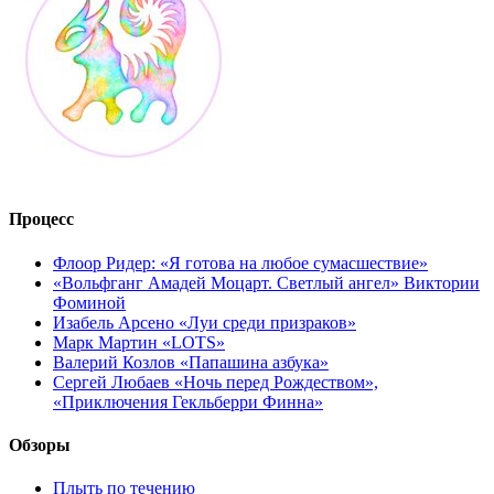
Процесс
Флоор Ридер: «Я готова на любое сумасшествие»
«Вольфганг Амадей Моцарт. Светлый ангел» Виктории
Фоминой
Изабель Арсено «Луи среди призраков»
Марк Мартин «LOTS»
Валерий Козлов «Папашина азбука»
Сергей Любаев «Ночь перед Рождеством»,
«Приключения Гекльберри Финна»
Обзоры
Плыть по течению