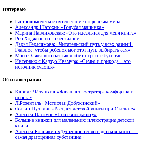
Интервью
Гастрономическое путешествие по рынкам мира
Александр Шатохин «Голубая машинка»
Марина Павликовская: «Это идеальная для меня книга»
Роб Ходжсон и его бестиарии
Дарья Герасимова: «Читательский путь у всех разный.
Главное, чтобы ребенок мог этот путь выбирать сам»
Мона Оляля, которая так любит играть с буквами
Интервью с Кадзуо Ивамура: «Семья и природа – это
источник счастья»
Об иллюстрации
Кирилл Чёлушкин «Жизнь иллюстратора комфортна и
проста»
Л.Розенталь «Мстислав Добужинский»
Филип Пуллман «Расцвет детской книги при Сталине»
Алексей Пахомов «Про свою работу»
Большие книжки для маленьких: иллюстрация детской
книги
Алексей Копейкин «Душевное тепло в детской книге —
самая драгоценная субстанция»