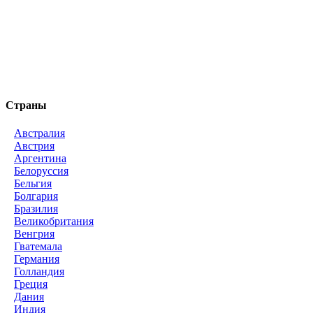
Страны
Австралия
Австрия
Аргентина
Белоруссия
Бельгия
Болгария
Бразилия
Великобритания
Венгрия
Гватемала
Германия
Голландия
Греция
Дания
Индия