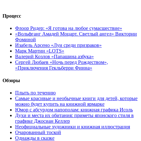
Процесс
Флоор Ридер: «Я готова на любое сумасшествие»
«Вольфганг Амадей Моцарт. Светлый ангел» Виктории
Фоминой
Изабель Арсено «Луи среди призраков»
Марк Мартин «LOTS»
Валерий Козлов «Папашина азбука»
Сергей Любаев «Ночь перед Рождеством»,
«Приключения Гекльберри Финна»
Обзоры
Плыть по течению
Самые красивые и необычные книги для детей, которые
можно будет купить на книжной ярмарке
Юмор с абсурдом напополам: книжная графика Исоль
Духи и места их обитания: приметы японского стиля в
графике Джосиан Келлер
Неофициальные художники и книжная иллюстрация
Очарованный тоской
Однажды в сказке