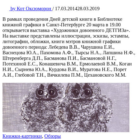
by
Кот Оксюморон
/
17.03.2014
28.03.2019
В рамках проведения Дней детской книги в Библиотеке
книжной графики в Санкт-Петербурге 20 марта в 19.00
открывается выставка «Художники довоенного ДЕТГИЗа».
На выставке представлены иллюстрации, эскизы, эстампы,
литографии, обложки, книги мэтров книжной графики
довоенного периода: Лебедева В.В., Чарушина Е.И.,
Васнецова Ю.А., Пахомова А.Ф., Тырсы Н.А., Лапшина Н.Ф.,
Штеренберга Д.П., Басманова П.И., Басмановой Н.Г.,
Потехиной Е.С., Конашевича В.М., Ермолаевой В.М., Коган
Н.И., Сырнева Ю.А., Курдова В.И., Муратова Н.Е., Порет
А.И., Глебовой Т.Н., Вячкилева П.М., Цехановского М.М.
Книжки-картинки
,
Обзоры