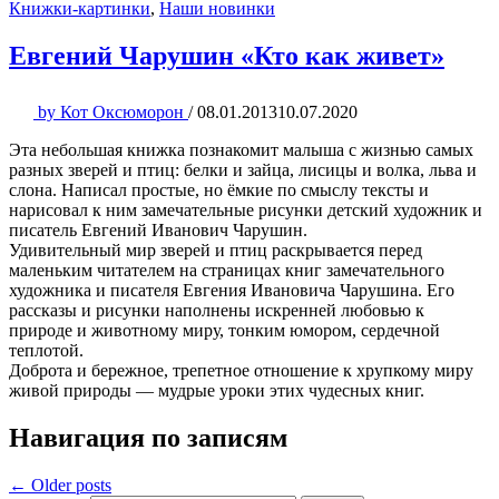
Книжки-картинки
,
Наши новинки
Евгений Чарушин «Кто как живет»
by
Кот Оксюморон
/
08.01.2013
10.07.2020
Эта небольшая книжка познакомит малыша с жизнью самых
разных зверей и птиц: белки и зайца, лисицы и волка, льва и
слона. Написал простые, но ёмкие по смыслу тексты и
нарисовал к ним замечательные рисунки детский художник и
писатель Евгений Иванович Чарушин.
Удивительный мир зверей и птиц раскрывается перед
маленьким читателем на страницах книг замечательного
художника и писателя Евгения Ивановича Чарушина. Его
рассказы и рисунки наполнены искренней любовью к
природе и животному миру, тонким юмором, сердечной
теплотой.
Доброта и бережное, трепетное отношение к хрупкому миру
живой природы — мудрые уроки этих чудесных книг.
Навигация по записям
← Older posts