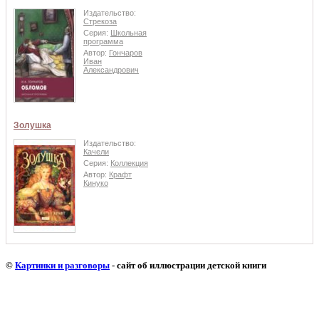
Издательство:
Стрекоза
Серия:
Школьная
программа
Автор:
Гончаров
Иван
Александрович
Золушка
Издательство:
Качели
Серия:
Коллекция
Автор:
Крафт
Кинуко
©
Картинки и разговоры
- сайт об иллюстрации детской книги