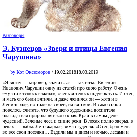
Разговоры
Э. Кузнецов «Звери и птицы Евгения
Чарушина»
by
Кот Оксюморон
/
19.02.2018
18.03.2019
«Я вятич — кировец, значит…» — так начал Евгений
Иванович Чарушин одну из статей про свою работу. Очень
ему это казалось важным, очень хотелось подчеркнуть. И отец
и мать его были вятичи, и даже женился он — хотя и в
Ленинграде, но тоже на своей, на вятской. И само собой
повелось считать, что будущего художника воспитала
благодатная природа вятского края. Край в самом деле
чудесный. Зеленые леса и синие реки. В лесах полно зверья, в
реках — рыбы. Лето жаркое, зима студеная. «Отец брал меня
во все свои поездки… Ездили мы и днем и ночью, лесами и