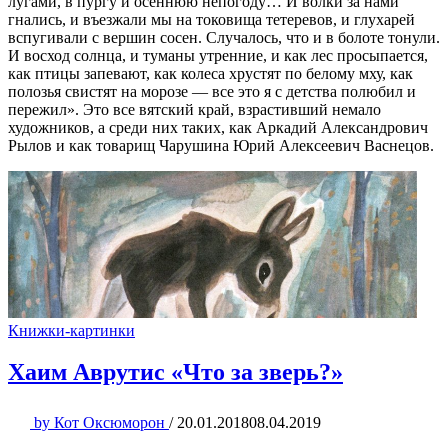
лугами, в пургу и осеннюю непогоду… И волки за нами
гнались, и въезжали мы на токовища тетеревов, и глухарей
вспугивали с вершин сосен. Случалось, что и в болоте тонули.
И восход солнца, и туманы утренние, и как лес просыпается,
как птицы запевают, как колеса хрустят по белому мху, как
полозья свистят на морозе — все это я с детства полюбил и
пережил». Это все вятский край, взрастивший немало
художников, а среди них таких, как Аркадий Александрович
Рылов и как товарищ Чарушина Юрий Алексеевич Васнецов.
Книжки-картинки
Хаим Аврутис «Что за зверь?»
by
Кот Оксюморон
/
20.01.2018
08.04.2019