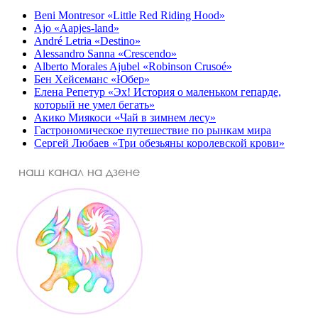
Beni Montresor «Little Red Riding Hood»
Ajo «Aapjes-land»
André Letria «Destino»
Alessandro Sanna «Crescendo»
Alberto Morales Ajubel «Robinson Crusoé»
Бен Хейсеманс «Юбер»
Елена Репетур «Эх! История о маленьком гепарде,
который не умел бегать»
Акико Миякоси «Чай в зимнем лесу»
Гастрономическое путешествие по рынкам мира
Сергей Любаев «Три обезьяны королевской крови»