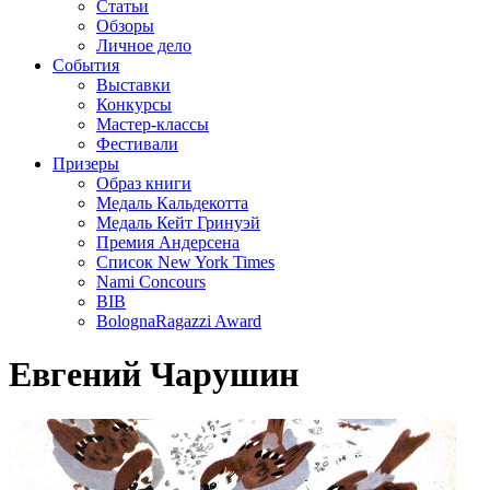
Статьи
Обзоры
Личное дело
События
Выставки
Конкурсы
Мастер-классы
Фестивали
Призеры
Образ книги
Медаль Кальдекотта
Медаль Кейт Гринуэй
Премия Андерсена
Список New York Times
Nami Concours
BIB
BolognaRagazzi Award
Евгений Чарушин