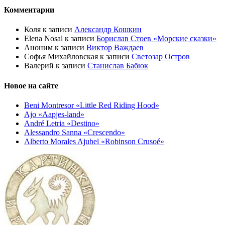
Комментарии
Коля
к записи
Александр Кошкин
Elena Nosal
к записи
Борислав Стоев «Морские сказки»
Аноним
к записи
Виктор Важдаев
Софья Михайловская
к записи
Светозар Остров
Валерий
к записи
Станислав Бабюк
Новое на сайте
Beni Montresor «Little Red Riding Hood»
Ajo «Aapjes-land»
André Letria «Destino»
Alessandro Sanna «Crescendo»
Alberto Morales Ajubel «Robinson Crusoé»