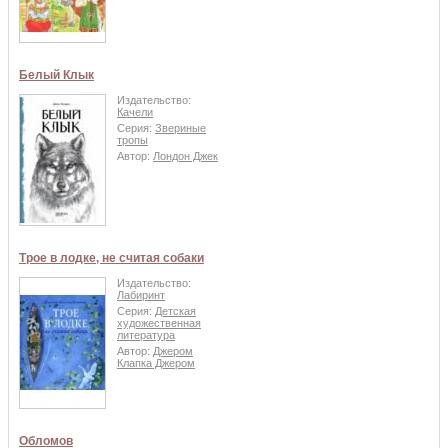
Белый Клык
Издательство:
Качели
Серия:
Звериные
тропы
Автор:
Лондон Джек
Трое в лодке, не считая собаки
Издательство:
Лабиринт
Серия:
Детская
художественная
литература
Автор:
Джером
Клапка Джером
Обломов