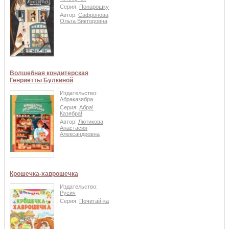
Серия:
Понарошку
Автор:
Сафронова
Ольга Викторовна
Волшебная кондитерская
Генриетты Булкиной
Издательство:
Абраказябра
Серия:
Абра!
Казябра!
Автор:
Лютикова
Анастасия
Александровна
Крошечка-хаврошечка
Издательство:
Русич
Серия:
Почитай-ка