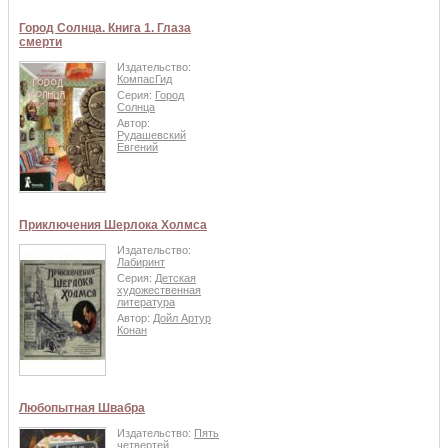
Город Солнца. Книга 1. Глаза
смерти
Издательство:
КомпасГид
Серия:
Город
Солнца
Автор:
Рудашевский
Евгений
Приключения Шерлока Холмса
Издательство:
Лабиринт
Серия:
Детская
художественная
литература
Автор:
Дойл Артур
Конан
Любопытная Швабра
Издательство:
Пять
четвертей