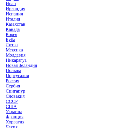
Иран
Ирландия
Испания
Италия
Казахстан
Канада
Корея
Куба
Литва
Мексика
Молдавия
Никарагуа
Новая Зеландия
Польша
Португалия
Россия
Сербия
Сингапур
Словакия
СССР
США
Украина
Франция
Хорватия
Чехия