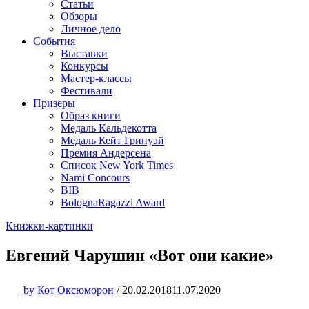
Статьи
Обзоры
Личное дело
События
Выставки
Конкурсы
Мастер-классы
Фестивали
Призеры
Образ книги
Медаль Кальдекотта
Медаль Кейт Гринуэй
Премия Андерсена
Список New York Times
Nami Concours
BIB
BolognaRagazzi Award
Книжки-картинки
Евгений Чарушин «Вот они какие»
by
Кот Оксюморон
/
20.02.2018
11.07.2020