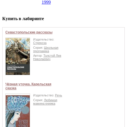
1999
Купить в лабиринте
Севастопольские рассказы
Издательство:
Стрекоза
Серия:
Школьная
программа
Автор:
Толстой Лев
Николаевич
Чёрная уточка. Карельская
сказка
Издательство:
Речь
Серия:
Любимая
мамина книжка