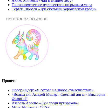
Акико Миякоси «Чай в зимнем лесу»
Гастрономическое путешествие по рынкам мира
Сергей Любаев «Три обезьяны королевской крови»
Процесс
Флоор Ридер: «Я готова на любое сумасшествие»
«Вольфганг Амадей Моцарт. Светлый ангел» Виктории
Фоминой
Изабель Арсено «Луи среди призраков»
Марк Мартин «LOTS»