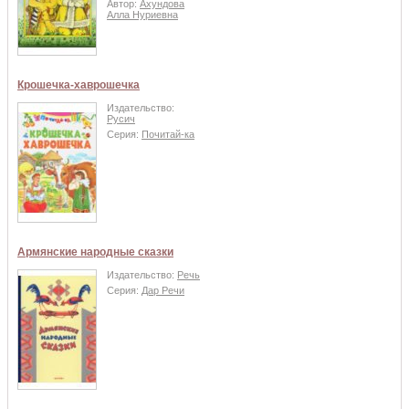
Автор:
Ахундова
Алла Нуриевна
Крошечка-хаврошечка
Издательство:
Русич
Серия:
Почитай-ка
Армянские народные сказки
Издательство:
Речь
Серия:
Дар Речи