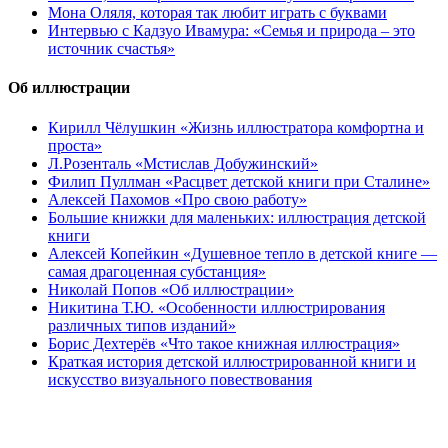
Мона Оляля, которая так любит играть с буквами
Интервью с Кадзуо Ивамура: «Семья и природа – это
источник счастья»
Об иллюстрации
Кирилл Чёлушкин «Жизнь иллюстратора комфортна и
проста»
Л.Розенталь «Мстислав Добужинский»
Филип Пуллман «Расцвет детской книги при Сталине»
Алексей Пахомов «Про свою работу»
Большие книжки для маленьких: иллюстрация детской
книги
Алексей Копейкин «Душевное тепло в детской книге —
самая драгоценная субстанция»
Николай Попов «Об иллюстрации»
Никитина Т.Ю. «Особенности иллюстрирования
различных типов изданий»
Борис Дехтерёв «Что такое книжная иллюстрация»
Краткая история детской иллюстрированной книги и
искусство визуального повествования