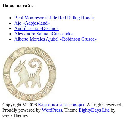
Новое на сайте
Beni Montresor «Little Red Riding Hood»
Ajo «Aapjes-land»
André Letria «Destino»
Alessandro Sanna «Crescendo»
Alberto Morales Ajubel «Robinson Crusoé»
Copyright © 2026
Картинки и разговоры
. All rights reserved.
Proudly powered by
WordPress
. Theme
EightyDays Lite
by
GretaThemes.