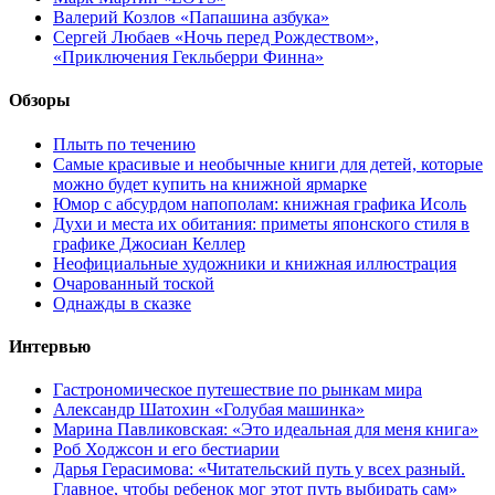
Валерий Козлов «Папашина азбука»
Сергей Любаев «Ночь перед Рождеством»,
«Приключения Гекльберри Финна»
Обзоры
Плыть по течению
Самые красивые и необычные книги для детей, которые
можно будет купить на книжной ярмарке
Юмор с абсурдом напополам: книжная графика Исоль
Духи и места их обитания: приметы японского стиля в
графике Джосиан Келлер
Неофициальные художники и книжная иллюстрация
Очарованный тоской
Однажды в сказке
Интервью
Гастрономическое путешествие по рынкам мира
Александр Шатохин «Голубая машинка»
Марина Павликовская: «Это идеальная для меня книга»
Роб Ходжсон и его бестиарии
Дарья Герасимова: «Читательский путь у всех разный.
Главное, чтобы ребенок мог этот путь выбирать сам»