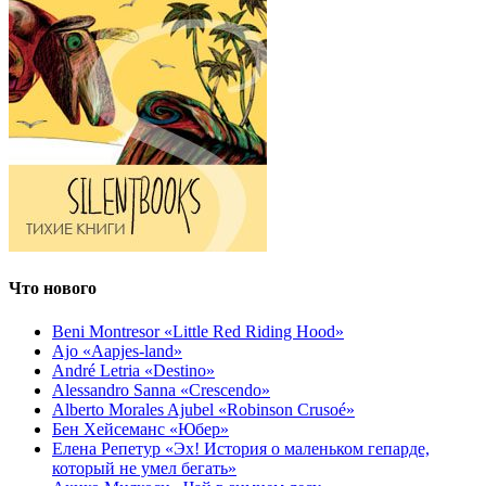
Что нового
Beni Montresor «Little Red Riding Hood»
Ajo «Aapjes-land»
André Letria «Destino»
Alessandro Sanna «Crescendo»
Alberto Morales Ajubel «Robinson Crusoé»
Бен Хейсеманс «Юбер»
Елена Репетур «Эх! История о маленьком гепарде,
который не умел бегать»