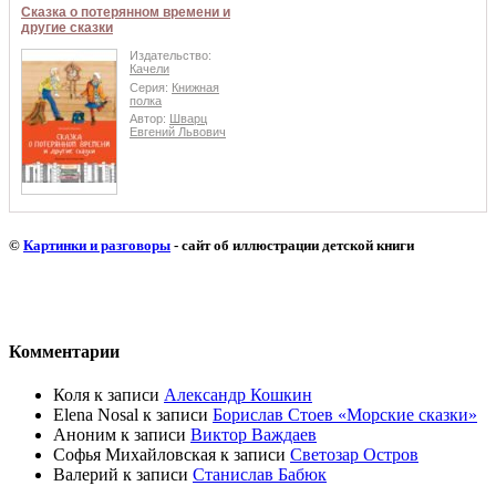
Сказка о потерянном времени и
другие сказки
Издательство:
Качели
Серия:
Книжная
полка
Автор:
Шварц
Евгений Львович
©
Картинки и разговоры
- сайт об иллюстрации детской книги
Комментарии
Коля
к записи
Александр Кошкин
Elena Nosal
к записи
Борислав Стоев «Морские сказки»
Аноним
к записи
Виктор Важдаев
Софья Михайловская
к записи
Светозар Остров
Валерий
к записи
Станислав Бабюк