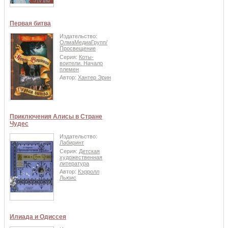
Первая битва
Издательство:
ОлмаМедиаГрупп/
Просвещение
Серия:
Коты-
воители. Начало
племен
Автор:
Хантер Эрин
Приключения Алисы в Стране
Чудес
Издательство:
Лабиринт
Серия:
Детская
художественная
литература
Автор:
Кэрролл
Льюис
Илиада и Одиссея