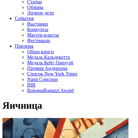
Статьи
Обзоры
Личное дело
События
Выставки
Конкурсы
Мастер-классы
Фестивали
Призеры
Образ книги
Медаль Кальдекотта
Медаль Кейт Гринуэй
Премия Андерсена
Список New York Times
Nami Concours
BIB
BolognaRagazzi Award
Яичница