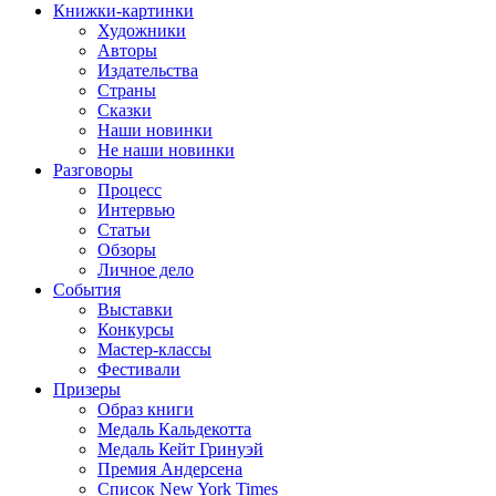
Книжки-картинки
Художники
Авторы
Издательства
Страны
Сказки
Наши новинки
Не наши новинки
Разговоры
Процесс
Интервью
Статьи
Обзоры
Личное дело
События
Выставки
Конкурсы
Мастер-классы
Фестивали
Призеры
Образ книги
Медаль Кальдекотта
Медаль Кейт Гринуэй
Премия Андерсена
Список New York Times