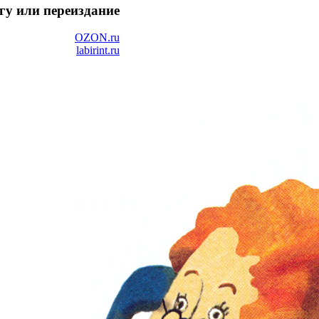
гу или переиздание
OZON.ru
labirint.ru