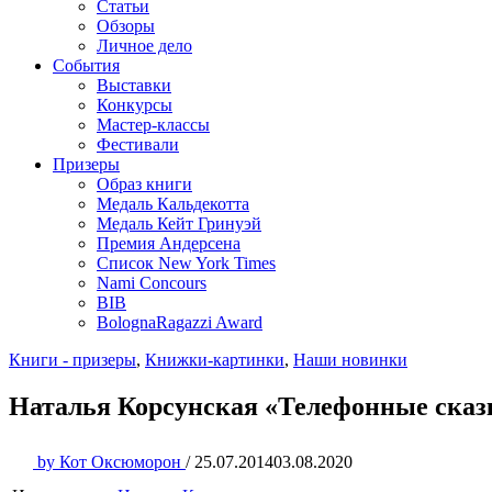
Статьи
Обзоры
Личное дело
События
Выставки
Конкурсы
Мастер-классы
Фестивали
Призеры
Образ книги
Медаль Кальдекотта
Медаль Кейт Гринуэй
Премия Андерсена
Список New York Times
Nami Concours
BIB
BolognaRagazzi Award
Книги - призеры
,
Книжки-картинки
,
Наши новинки
Наталья Корсунская «Телефонные ска
by
Кот Оксюморон
/
25.07.2014
03.08.2020