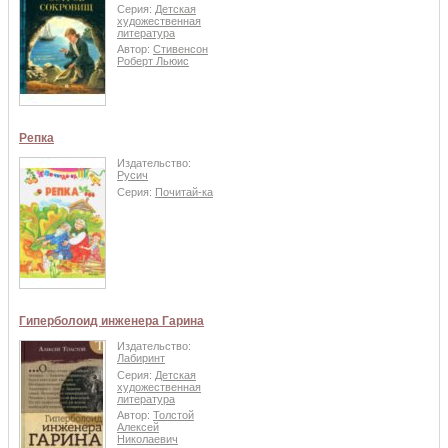
Серия:
Детская
художественная
литература
Автор:
Стивенсон
Роберт Льюис
Репка
Издательство:
Русич
Серия:
Почитай-ка
Гиперболоид инженера Гарина
Издательство:
Лабиринт
Серия:
Детская
художественная
литература
Автор:
Толстой
Алексей
Николаевич