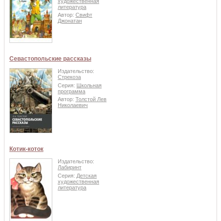
художественная
литература
Автор:
Свифт
Джонатан
Севастопольские рассказы
Издательство:
Стрекоза
Серия:
Школьная
программа
Автор:
Толстой Лев
Николаевич
Котик-коток
Издательство:
Лабиринт
Серия:
Детская
художественная
литература