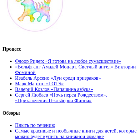
Процесс
Флоор Ридер: «Я готова на любое сумасшествие»
«Вольфганг Амадей Моцарт. Светлый ангел» Виктории
Фоминой
Изабель Арсено «Луи среди призраков»
Марк Мартин «LOTS»
Валерий Козлов «Папашина азбука»
Сергей Любаев «Ночь перед Рождеством»,
«Приключения Гекльберри Финна»
Обзоры
Плыть по течению
Самые красивые и необычные книги для детей, которые
можно будет купить на книжной ярмарке