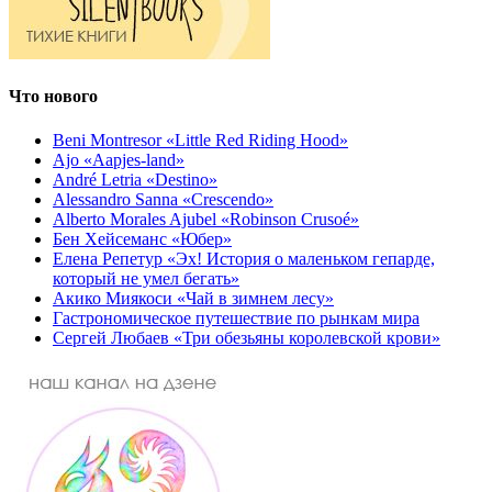
Что нового
Beni Montresor «Little Red Riding Hood»
Ajo «Aapjes-land»
André Letria «Destino»
Alessandro Sanna «Crescendo»
Alberto Morales Ajubel «Robinson Crusoé»
Бен Хейсеманс «Юбер»
Елена Репетур «Эх! История о маленьком гепарде,
который не умел бегать»
Акико Миякоси «Чай в зимнем лесу»
Гастрономическое путешествие по рынкам мира
Сергей Любаев «Три обезьяны королевской крови»