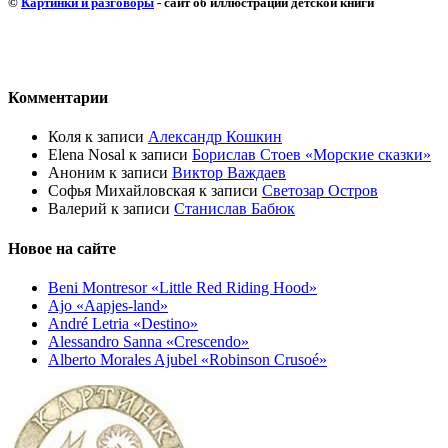
©
Картинки и разговоры
- сайт об иллюстрации детской книги
Комментарии
Коля
к записи
Александр Кошкин
Elena Nosal
к записи
Борислав Стоев «Морские сказки»
Аноним
к записи
Виктор Важдаев
Софья Михайловская
к записи
Светозар Остров
Валерий
к записи
Станислав Бабюк
Новое на сайте
Beni Montresor «Little Red Riding Hood»
Ajo «Aapjes-land»
André Letria «Destino»
Alessandro Sanna «Crescendo»
Alberto Morales Ajubel «Robinson Crusoé»