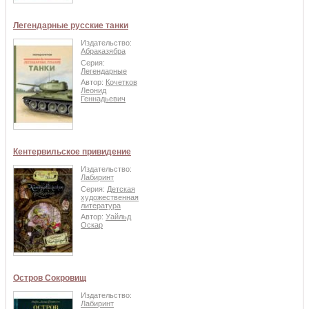
Легендарные русские танки
Издательство:
Абраказябра
Серия:
Легендарные
Автор:
Кочетков
Леонид
Геннадьевич
Кентервильское привидение
Издательство:
Лабиринт
Серия:
Детская
художественная
литература
Автор:
Уайльд
Оскар
Остров Сокровищ
Издательство:
Лабиринт