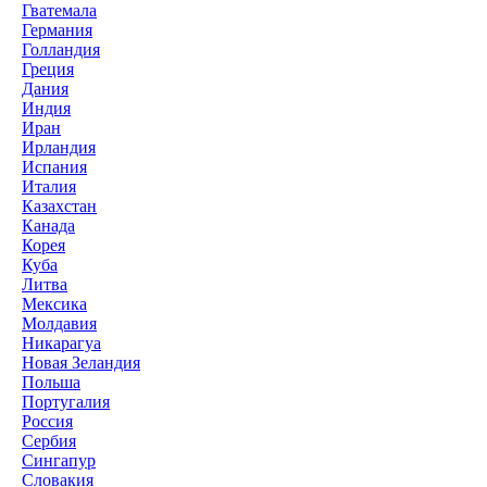
Гватемала
Германия
Голландия
Греция
Дания
Индия
Иран
Ирландия
Испания
Италия
Казахстан
Канада
Корея
Куба
Литва
Мексика
Молдавия
Никарагуа
Новая Зеландия
Польша
Португалия
Россия
Сербия
Сингапур
Словакия