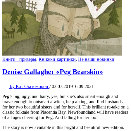
Книги - призеры
,
Книжки-картинки
,
Не наши новинки
Denise Gallagher «Peg Bearskin»
by
Кот Оксюморон
/
03.07.2019
16.09.2021
Peg’s big, ugly, and hairy, yes, but she’s also smart enough and
brave enough to outsmart a witch, help a king, and find husbands
for her two beautiful sisters and for herself. This brilliant re-take on a
classic folktale from Placentia Bay, Newfoundland will have readers
of all ages cheering for Peg. And falling for her too!
The story is now available in this bright and beautiful new edition.