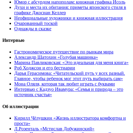
Юмор с абсурдом напополам: книжная графика Исоль
Духи и места их обитания: приметы японского стиля в
графике Джосиан Келлер
Неофициальные художники и книжная иллюстрация
Очарованный тоской
Однажды в сказке
Интервью
Гастрономическое путешествие по рынкам мира
Александр Шатохин «Голубая машинка»
Марина Павликовская: «Это идеальная для меня книга»
Роб Ходжсон и его бестиарии
Дарья Герасимова: «Читательский путь у всех разный.
Главное, чтобы ребенок мог этот путь выбирать сам»
Мона Оляля, которая так любит играть с буквами
Интервью с Кадзуо Ивамура: «Семья и природа – это
источник счастья»
Об иллюстрации
Кирилл Чёлушкин «Жизнь иллюстратора комфортна и
проста»
Л.Розенталь «Мстислав Добужинский»