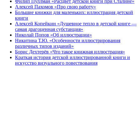
Филип Пуллман «Расцвет детской книги при Сталине»
Алексей Пахомов «Про свою работу»
Большие книжки для маленьких: иллюстрация детской
книги
Алексей Копейкин «Душевное тепло в детской книге —
самая драгоценная субстанция»
Николай Попов «Об иллюстрации»
Никитина Т.Ю. «Особенности иллюстрирования
различных типов изданий»
Борис Дехтерёв «Что такое книжная иллюстрация»
Краткая история детской иллюстрированной книги и
искусство визуального повествования