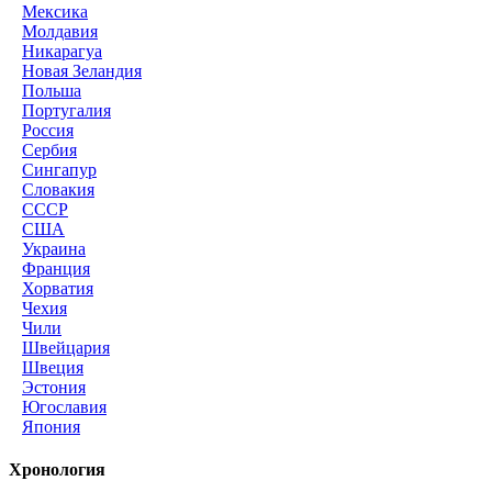
Мексика
Молдавия
Никарагуа
Новая Зеландия
Польша
Португалия
Россия
Сербия
Сингапур
Словакия
СССР
США
Украина
Франция
Хорватия
Чехия
Чили
Швейцария
Швеция
Эстония
Югославия
Япония
Хронология