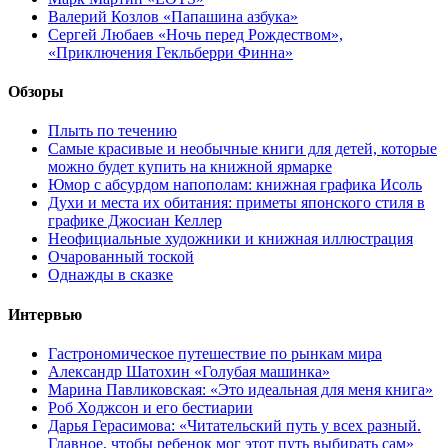
Валерий Козлов «Папашина азбука»
Сергей Любаев «Ночь перед Рождеством»,
«Приключения Гекльберри Финна»
Обзоры
Плыть по течению
Самые красивые и необычные книги для детей, которые
можно будет купить на книжной ярмарке
Юмор с абсурдом напополам: книжная графика Исоль
Духи и места их обитания: приметы японского стиля в
графике Джосиан Келлер
Неофициальные художники и книжная иллюстрация
Очарованный тоской
Однажды в сказке
Интервью
Гастрономическое путешествие по рынкам мира
Александр Шатохин «Голубая машинка»
Марина Павликовская: «Это идеальная для меня книга»
Роб Ходжсон и его бестиарии
Дарья Герасимова: «Читательский путь у всех разный.
Главное, чтобы ребенок мог этот путь выбирать сам»