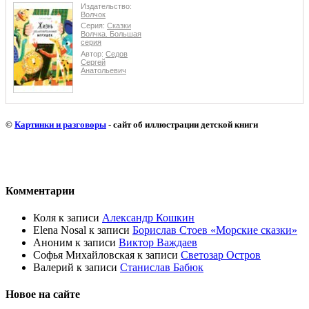
Издательство:
Волчок
Серия:
Сказки
Волчка. Большая
серия
Автор:
Седов
Сергей
Анатольевич
©
Картинки и разговоры
- сайт об иллюстрации детской книги
Комментарии
Коля
к записи
Александр Кошкин
Elena Nosal
к записи
Борислав Стоев «Морские сказки»
Аноним
к записи
Виктор Важдаев
Софья Михайловская
к записи
Светозар Остров
Валерий
к записи
Станислав Бабюк
Новое на сайте