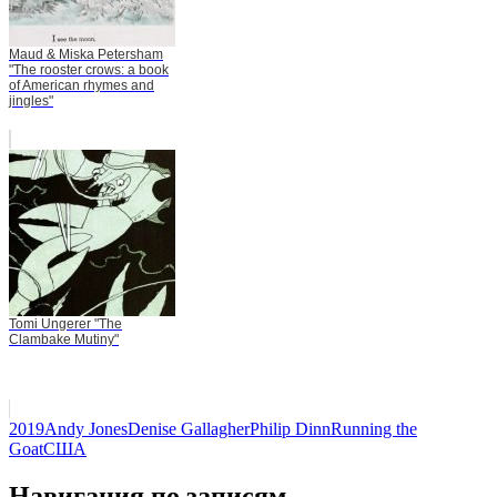
Maud & Miska Petersham
"The rooster crows: a book
of American rhymes and
jingles"
Tomi Ungerer "The
Clambake Mutiny"
2019
Andy Jones
Denise Gallagher
Philip Dinn
Running the
Goat
США
Навигация по записям