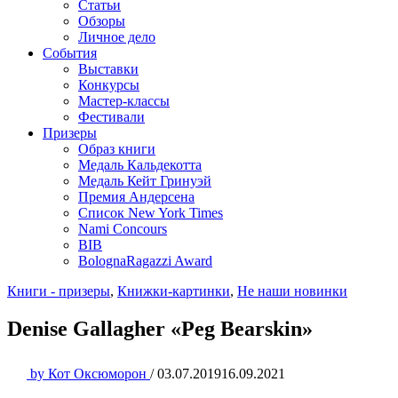
Статьи
Обзоры
Личное дело
События
Выставки
Конкурсы
Мастер-классы
Фестивали
Призеры
Образ книги
Медаль Кальдекотта
Медаль Кейт Гринуэй
Премия Андерсена
Список New York Times
Nami Concours
BIB
BolognaRagazzi Award
Книги - призеры
,
Книжки-картинки
,
Не наши новинки
Denise Gallagher «Peg Bearskin»
by
Кот Оксюморон
/
03.07.2019
16.09.2021