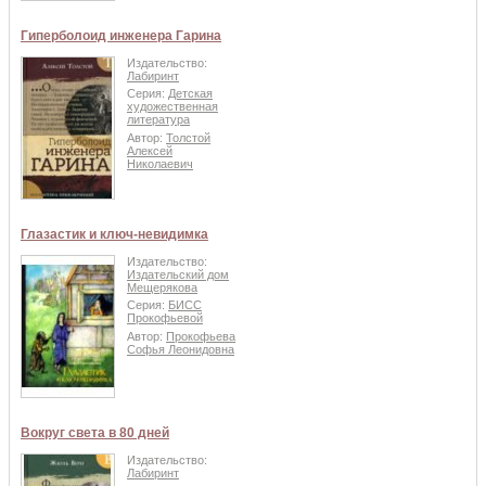
Гиперболоид инженера Гарина
Издательство:
Лабиринт
Серия:
Детская
художественная
литература
Автор:
Толстой
Алексей
Николаевич
Глазастик и ключ-невидимка
Издательство:
Издательский дом
Мещерякова
Серия:
БИСС
Прокофьевой
Автор:
Прокофьева
Софья Леонидовна
Вокруг света в 80 дней
Издательство:
Лабиринт