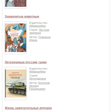
Знаменитые животные
Издательство:
Абраказябра
Серия:
Честное
звериное
Автор:
Голицына
Ирина
Легендарные русские танки
Издательство:
Абраказябра
Серия:
Легендарные
Автор:
Кочетков
Леонид
Геннадьевич
Жизнь замечательных игрушек