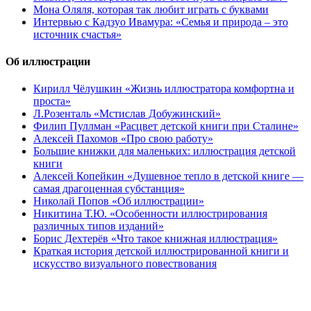
Мона Оляля, которая так любит играть с буквами
Интервью с Кадзуо Ивамура: «Семья и природа – это
источник счастья»
Об иллюстрации
Кирилл Чёлушкин «Жизнь иллюстратора комфортна и
проста»
Л.Розенталь «Мстислав Добужинский»
Филип Пуллман «Расцвет детской книги при Сталине»
Алексей Пахомов «Про свою работу»
Большие книжки для маленьких: иллюстрация детской
книги
Алексей Копейкин «Душевное тепло в детской книге —
самая драгоценная субстанция»
Николай Попов «Об иллюстрации»
Никитина Т.Ю. «Особенности иллюстрирования
различных типов изданий»
Борис Дехтерёв «Что такое книжная иллюстрация»
Краткая история детской иллюстрированной книги и
искусство визуального повествования