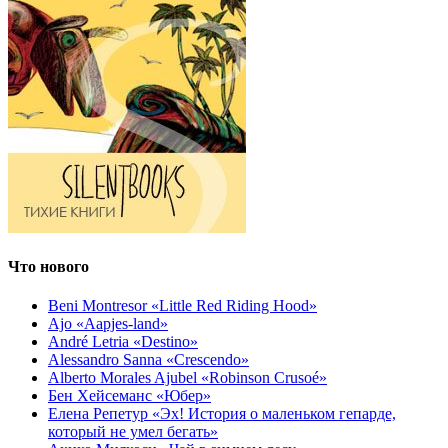
Что нового
Beni Montresor «Little Red Riding Hood»
Ajo «Aapjes-land»
André Letria «Destino»
Alessandro Sanna «Crescendo»
Alberto Morales Ajubel «Robinson Crusoé»
Бен Хейсеманс «Юбер»
Елена Репетур «Эх! История о маленьком гепарде,
который не умел бегать»