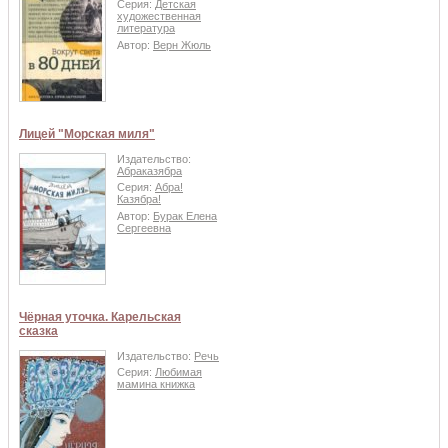
Серия:
Детская
художественная
литература
Автор:
Верн Жюль
Лицей "Морская миля"
Издательство:
Абраказябра
Серия:
Абра!
Казябра!
Автор:
Бурак Елена
Сергеевна
Чёрная уточка. Карельская
сказка
Издательство:
Речь
Серия:
Любимая
мамина книжка