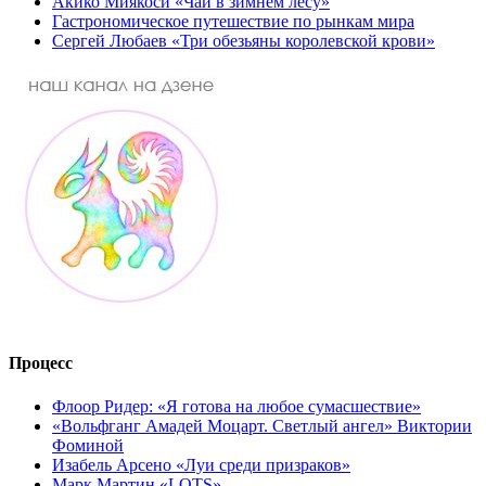
Акико Миякоси «Чай в зимнем лесу»
Гастрономическое путешествие по рынкам мира
Сергей Любаев «Три обезьяны королевской крови»
Процесс
Флоор Ридер: «Я готова на любое сумасшествие»
«Вольфганг Амадей Моцарт. Светлый ангел» Виктории
Фоминой
Изабель Арсено «Луи среди призраков»
Марк Мартин «LOTS»