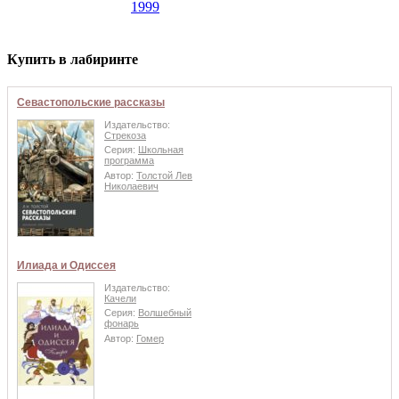
1999
Купить в лабиринте
Севастопольские рассказы
Издательство:
Стрекоза
Серия:
Школьная
программа
Автор:
Толстой Лев
Николаевич
Илиада и Одиссея
Издательство:
Качели
Серия:
Волшебный
фонарь
Автор:
Гомер