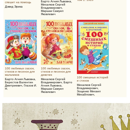
Барто Агния Львовна
,
спешит на помощь
Михалков Сергей
Дэвид Эрика
Владимирович
,
Маршак Самуил
Яковлевич
100 любимых сказок,
100 любимых сказок,
стихов и песенок для
стихов и песенок для
мальчиков
девочек
100 смешных историй
Барто Агния Львовна
,
Михалков Сергей
и стихов
Берестов Валентин
Владимирович
,
Барто
Михалков Сергей
Дмитриевич
,
Глазов И.
Агния Львовна
,
Владимирович
,
Н.
Маршак Самуил
Зощенко Михаил
Яковлевич
Михайлович
,
Драгунский Виктор
Юзефович