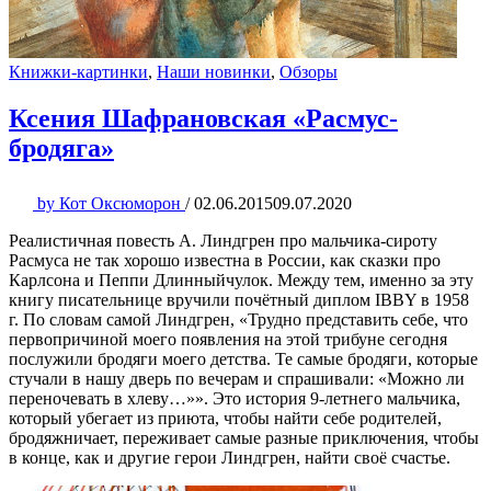
Книжки-картинки
,
Наши новинки
,
Обзоры
Ксения Шафрановская «Расмус-
бродяга»
by
Кот Оксюморон
/
02.06.2015
09.07.2020
Реалистичная повесть А. Линдгрен про мальчика-сироту
Расмуса не так хорошо известна в России, как сказки про
Карлсона и Пеппи Длинныйчулок. Между тем, именно за эту
книгу писательнице вручили почётный диплом IBBY в 1958
г. По словам самой Линдгрен, «Трудно представить себе, что
первопричиной моего появления на этой трибуне сегодня
послужили бродяги моего детства. Те самые бродяги, которые
стучали в нашу дверь по вечерам и спрашивали: «Можно ли
переночевать в хлеву…»». Это история 9-летнего мальчика,
который убегает из приюта, чтобы найти себе родителей,
бродяжничает, переживает самые разные приключения, чтобы
в конце, как и другие герои Линдгрен, найти своё счастье.