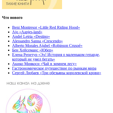
Что нового
Beni Montresor «Little Red Riding Hood»
Ajo «Aapjes-land»
André Letria «Destino»
Alessandro Sanna «Crescendo»
Alberto Morales Ajubel «Robinson Crusoé»
Бен Хейсеманс «Юбер»
Елена Репетур «Эх! История о маленьком гепарде,
который не умел бегать»
Акико Миякоси «Чай в зимнем лесу»
Гастрономическое путешествие по рынкам мира
Сергей Любаев «Три обезьяны королевской крови»