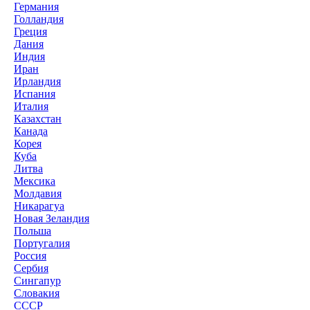
Германия
Голландия
Греция
Дания
Индия
Иран
Ирландия
Испания
Италия
Казахстан
Канада
Корея
Куба
Литва
Мексика
Молдавия
Никарагуа
Новая Зеландия
Польша
Португалия
Россия
Сербия
Сингапур
Словакия
СССР