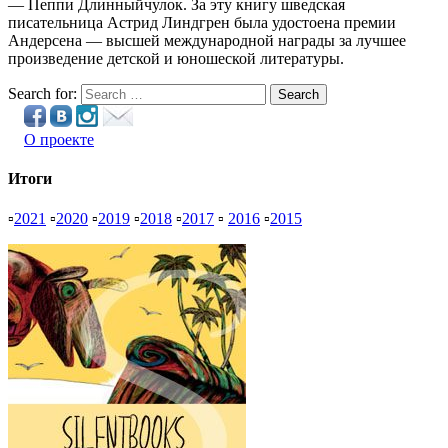
— Пеппи Длинныйчулок. За эту книгу шведская
писательница Астрид Линдгрен была удостоена премии
Андерсена — высшей международной награды за лучшее
произведение детской и юношеской литературы.
Search for:
Search
О проекте
Итоги
▫
2021
▫
2020
▫
2019
▫
2018
▫
2017
▫
2016
▫
2015