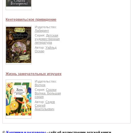
Кентервильское привидение
Издательство:
Лабиринт
Серия:
Детская
художественная
литература
Автор:
Уайльд
Оскар
Жизнь замечательных игрушек
Издательство:
Волчок
Серия:
Сказки
Волчка. Большая
серия
Автор:
Седов
Сергей
Анатольевич
©
Картинки и разговоры
- сайт об иллюстрации детской книги