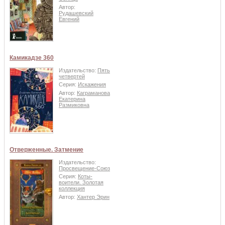
Автор:
Рудашевский
Евгений
Камикадзе 360
Издательство:
Пять
четвертей
Серия:
Искажения
Автор:
Каграманова
Екатерина
Размиковна
Отверженные. Затмение
Издательство:
Просвещение-Союз
Серия:
Коты-
воители. Золотая
коллекция
Автор:
Хантер Эрин