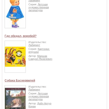
Лабиринт
Серия:
Детская
художественная
литература
Где обедал, воробей?
Издательство:
Лабиринт
Серия:
Картонки-
игрушки
Автор:
Маршак
Самуил Яковлевич
Собака Баскервилей
Издательство:
Лабиринт
Серия:
Детская
художественная
литература
Автор:
Дойл Артур
Конан