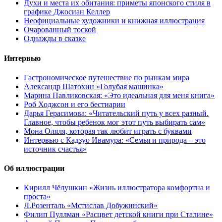
Духи и места их обитания: приметы японского стиля в
графике Джосиан Келлер
Неофициальные художники и книжная иллюстрация
Очарованный тоской
Однажды в сказке
Интервью
Гастрономическое путешествие по рынкам мира
Александр Шатохин «Голубая машинка»
Марина Павликовская: «Это идеальная для меня книга»
Роб Ходжсон и его бестиарии
Дарья Герасимова: «Читательский путь у всех разный.
Главное, чтобы ребенок мог этот путь выбирать сам»
Мона Оляля, которая так любит играть с буквами
Интервью с Кадзуо Ивамура: «Семья и природа – это
источник счастья»
Об иллюстрации
Кирилл Чёлушкин «Жизнь иллюстратора комфортна и
проста»
Л.Розенталь «Мстислав Добужинский»
Филип Пуллман «Расцвет детской книги при Сталине»