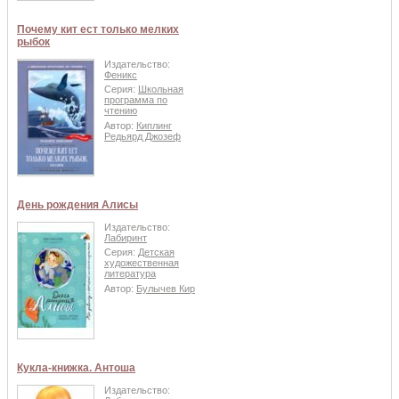
Почему кит ест только мелких
рыбок
Издательство:
Феникс
Серия:
Школьная
программа по
чтению
Автор:
Киплинг
Редьярд Джозеф
День рождения Алисы
Издательство:
Лабиринт
Серия:
Детская
художественная
литература
Автор:
Булычев Кир
Кукла-книжка. Антоша
Издательство: