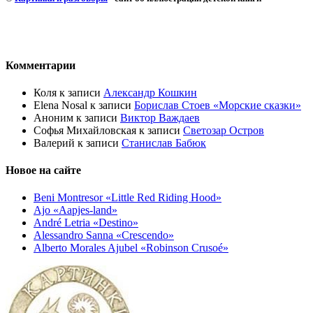
Комментарии
Коля
к записи
Александр Кошкин
Elena Nosal
к записи
Борислав Стоев «Морские сказки»
Аноним
к записи
Виктор Важдаев
Софья Михайловская
к записи
Светозар Остров
Валерий
к записи
Станислав Бабюк
Новое на сайте
Beni Montresor «Little Red Riding Hood»
Ajo «Aapjes-land»
André Letria «Destino»
Alessandro Sanna «Crescendo»
Alberto Morales Ajubel «Robinson Crusoé»