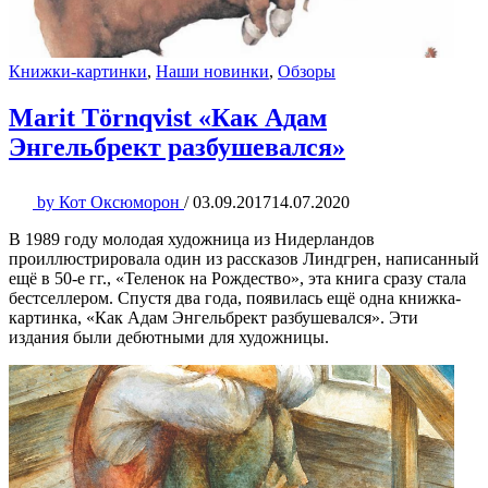
Книжки-картинки
,
Наши новинки
,
Обзоры
Marit Törnqvist «Как Адам
Энгельбрект разбушевался»
by
Кот Оксюморон
/
03.09.2017
14.07.2020
В 1989 году молодая художница из Нидерландов
проиллюстрировала один из рассказов Линдгрен, написанный
ещё в 50-е гг., «Теленок на Рождество», эта книга сразу стала
бестселлером. Спустя два года, появилась ещё одна книжка-
картинка, «Как Адам Энгельбрект разбушевался». Эти
издания были дебютными для художницы.