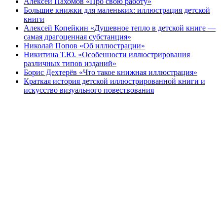
Алексей Пахомов «Про свою работу»
Большие книжки для маленьких: иллюстрация детской
книги
Алексей Копейкин «Душевное тепло в детской книге —
самая драгоценная субстанция»
Николай Попов «Об иллюстрации»
Никитина Т.Ю. «Особенности иллюстрирования
различных типов изданий»
Борис Дехтерёв «Что такое книжная иллюстрация»
Краткая история детской иллюстрированной книги и
искусство визуального повествования