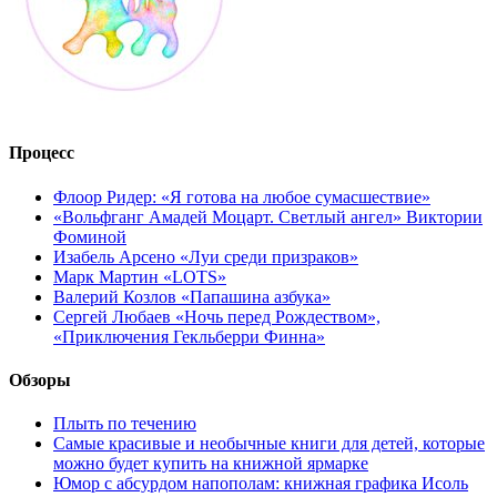
Процесс
Флоор Ридер: «Я готова на любое сумасшествие»
«Вольфганг Амадей Моцарт. Светлый ангел» Виктории
Фоминой
Изабель Арсено «Луи среди призраков»
Марк Мартин «LOTS»
Валерий Козлов «Папашина азбука»
Сергей Любаев «Ночь перед Рождеством»,
«Приключения Гекльберри Финна»
Обзоры
Плыть по течению
Самые красивые и необычные книги для детей, которые
можно будет купить на книжной ярмарке
Юмор с абсурдом напополам: книжная графика Исоль