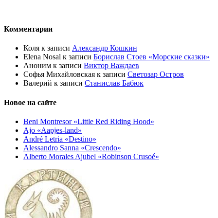
Комментарии
Коля
к записи
Александр Кошкин
Elena Nosal
к записи
Борислав Стоев «Морские сказки»
Аноним
к записи
Виктор Важдаев
Софья Михайловская
к записи
Светозар Остров
Валерий
к записи
Станислав Бабюк
Новое на сайте
Beni Montresor «Little Red Riding Hood»
Ajo «Aapjes-land»
André Letria «Destino»
Alessandro Sanna «Crescendo»
Alberto Morales Ajubel «Robinson Crusoé»