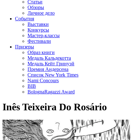
Статьи
Обзоры
Личное дело
События
Выставки
Конкурсы
Мастер-классы
Фестивали
Призеры
Образ книги
Медаль Кальдекотта
Медаль Кейт Гринуэй
Премия Андерсена
Список New York Times
Nami Concours
BIB
BolognaRagazzi Award
Inês Teixeira Do Rosário