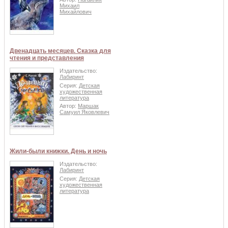
Михаил
Михайлович
Двенадцать месяцев. Сказка для
чтения и представления
Издательство:
Лабиринт
Серия:
Детская
художественная
литература
Автор:
Маршак
Самуил Яковлевич
Жили-были книжки. День и ночь
Издательство:
Лабиринт
Серия:
Детская
художественная
литература