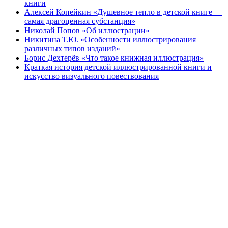
книги
Алексей Копейкин «Душевное тепло в детской книге —
самая драгоценная субстанция»
Николай Попов «Об иллюстрации»
Никитина Т.Ю. «Особенности иллюстрирования
различных типов изданий»
Борис Дехтерёв «Что такое книжная иллюстрация»
Краткая история детской иллюстрированной книги и
искусство визуального повествования