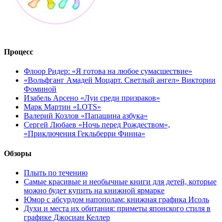
Процесс
Флоор Ридер: «Я готова на любое сумасшествие»
«Вольфганг Амадей Моцарт. Светлый ангел» Виктории
Фоминой
Изабель Арсено «Луи среди призраков»
Марк Мартин «LOTS»
Валерий Козлов «Папашина азбука»
Сергей Любаев «Ночь перед Рождеством»,
«Приключения Гекльберри Финна»
Обзоры
Плыть по течению
Самые красивые и необычные книги для детей, которые
можно будет купить на книжной ярмарке
Юмор с абсурдом напополам: книжная графика Исоль
Духи и места их обитания: приметы японского стиля в
графике Джосиан Келлер