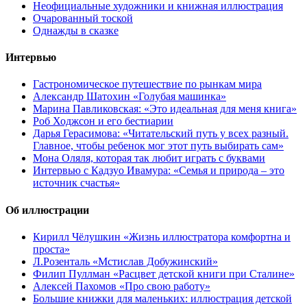
Неофициальные художники и книжная иллюстрация
Очарованный тоской
Однажды в сказке
Интервью
Гастрономическое путешествие по рынкам мира
Александр Шатохин «Голубая машинка»
Марина Павликовская: «Это идеальная для меня книга»
Роб Ходжсон и его бестиарии
Дарья Герасимова: «Читательский путь у всех разный.
Главное, чтобы ребенок мог этот путь выбирать сам»
Мона Оляля, которая так любит играть с буквами
Интервью с Кадзуо Ивамура: «Семья и природа – это
источник счастья»
Об иллюстрации
Кирилл Чёлушкин «Жизнь иллюстратора комфортна и
проста»
Л.Розенталь «Мстислав Добужинский»
Филип Пуллман «Расцвет детской книги при Сталине»
Алексей Пахомов «Про свою работу»
Большие книжки для маленьких: иллюстрация детской