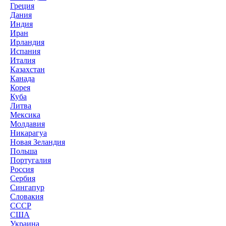
Греция
Дания
Индия
Иран
Ирландия
Испания
Италия
Казахстан
Канада
Корея
Куба
Литва
Мексика
Молдавия
Никарагуа
Новая Зеландия
Польша
Португалия
Россия
Сербия
Сингапур
Словакия
СССР
США
Украина