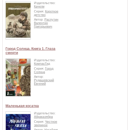
Издательство:
Качели
Серия:
Короткое
детство
Автор:
Распутин
Валентин
Григорьевич
Город Солнца. Книга 1. Глаза
смерти
Издательство:
КомпасГид
Серия:
Город
Солнца
Автор:
Рудашевский
Евгений
Маленькая косатка
Издательство:
Абраказябра
Серия:
Честное
звериное
Автор:
Нагайлик