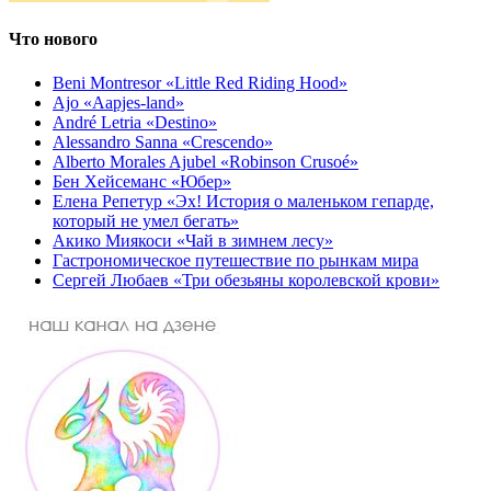
Что нового
Beni Montresor «Little Red Riding Hood»
Ajo «Aapjes-land»
André Letria «Destino»
Alessandro Sanna «Crescendo»
Alberto Morales Ajubel «Robinson Crusoé»
Бен Хейсеманс «Юбер»
Елена Репетур «Эх! История о маленьком гепарде,
который не умел бегать»
Акико Миякоси «Чай в зимнем лесу»
Гастрономическое путешествие по рынкам мира
Сергей Любаев «Три обезьяны королевской крови»