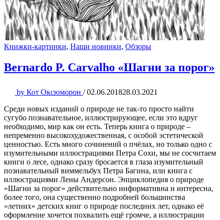
Книжки-картинки
,
Наши новинки
,
Обзоры
Bernardo P. Carvalho «Шагни за порог»
by
Кот Оксюморон
/
02.06.2018
28.03.2021
Среди новых изданий о природе не так-то просто найти
сугубо познавательное, иллюстрирующее, если это вдруг
необходимо, мир как он есть. Теперь книга о природе –
непременно высокохудожественная, с особой эстетической
ценностью. Есть много сочинений о пчёлах, но только одно с
изумительными иллюстрациями Петра Сохи, мы не сосчитаем
книги о лесе, однако сразу бросается в глаза изумительный
познавательный виммельбух Петра Багина, или книга с
иллюстрациями Лены Андерсон. Энциклопедия о природе
«Шагни за порог» действительно информативна и интересна,
более того, она существенно подробней большинства
«летних» детских книг о природе последних лет, однако её
оформление хочется похвалить ещё громче, а иллюстрации