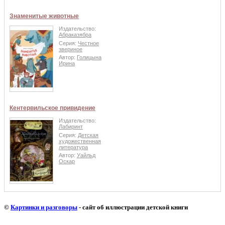
Знаменитые животные
Издательство:
Абраказябра
Серия:
Честное
звериное
Автор:
Голицына
Ирина
Кентервильское привидение
Издательство:
Лабиринт
Серия:
Детская
художественная
литература
Автор:
Уайльд
Оскар
©
Картинки и разговоры
- сайт об иллюстрации детской книги