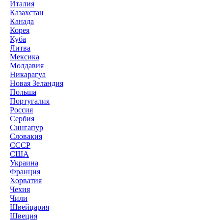
Италия
Казахстан
Канада
Корея
Куба
Литва
Мексика
Молдавия
Никарагуа
Новая Зеландия
Польша
Португалия
Россия
Сербия
Сингапур
Словакия
СССР
США
Украина
Франция
Хорватия
Чехия
Чили
Швейцария
Швеция