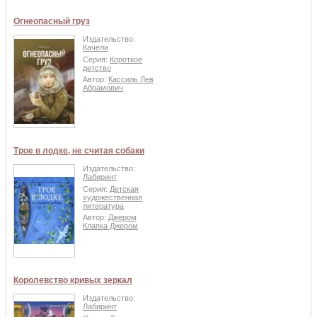
Огнеопасный груз
Издательство:
Качели
Серия:
Короткое
детство
Автор:
Кассиль Лев
Абрамович
Трое в лодке, не считая собаки
Издательство:
Лабиринт
Серия:
Детская
художественная
литература
Автор:
Джером
Клапка Джером
Королевство кривых зеркал
Издательство:
Лабиринт