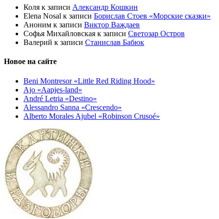
Коля
к записи
Александр Кошкин
Elena Nosal
к записи
Борислав Стоев «Морские сказки»
Аноним
к записи
Виктор Важдаев
Софья Михайловская
к записи
Светозар Остров
Валерий
к записи
Станислав Бабюк
Новое на сайте
Beni Montresor «Little Red Riding Hood»
Ajo «Aapjes-land»
André Letria «Destino»
Alessandro Sanna «Crescendo»
Alberto Morales Ajubel «Robinson Crusoé»