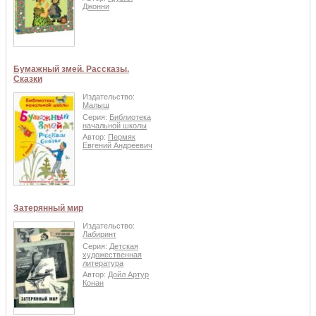
Джонни
Бумажный змей. Рассказы.
Сказки
Издательство:
Малыш
Серия:
Библиотека
начальной школы
Автор:
Пермяк
Евгений Андреевич
Затерянный мир
Издательство:
Лабиринт
Серия:
Детская
художественная
литература
Автор:
Дойл Артур
Конан