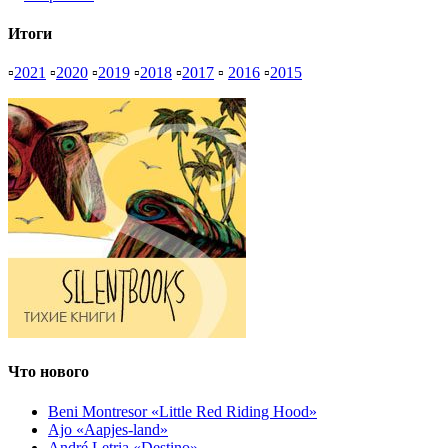
Итоги
▫
2021
▫
2020
▫
2019
▫
2018
▫
2017
▫
2016
▫
2015
Что нового
Beni Montresor «Little Red Riding Hood»
Ajo «Aapjes-land»
André Letria «Destino»