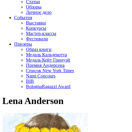
Статьи
Обзоры
Личное дело
События
Выставки
Конкурсы
Мастер-классы
Фестивали
Призеры
Образ книги
Медаль Кальдекотта
Медаль Кейт Гринуэй
Премия Андерсена
Список New York Times
Nami Concours
BIB
BolognaRagazzi Award
Lena Anderson