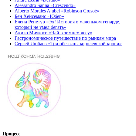
Alessandro Sanna «Crescendo»
Alberto Morales Ajubel «Robinson Crusoé»
Бен Хейсеманс «Юбер»
Елена Репетур «Эх! История о маленьком гепарде,
который не умел бегать»
Акико Миякоси «Чай в зимнем лесу»
Гастрономическое путешествие по рынкам мира
Сергей Любаев «Три обезьяны королевской крови»
Процесс