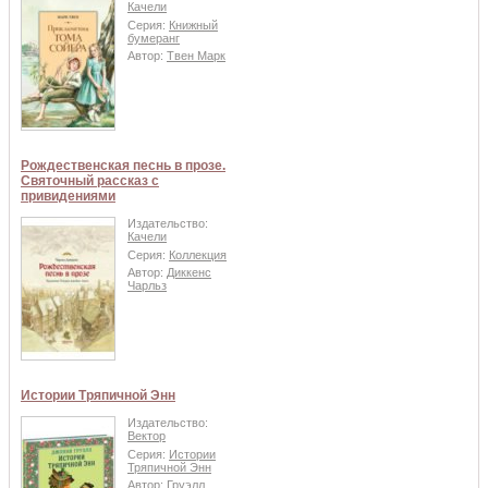
Качели
Серия:
Книжный
бумеранг
Автор:
Твен Марк
Рождественская песнь в прозе.
Святочный рассказ с
привидениями
Издательство:
Качели
Серия:
Коллекция
Автор:
Диккенс
Чарльз
Истории Тряпичной Энн
Издательство:
Вектор
Серия:
Истории
Тряпичной Энн
Автор:
Груэлл