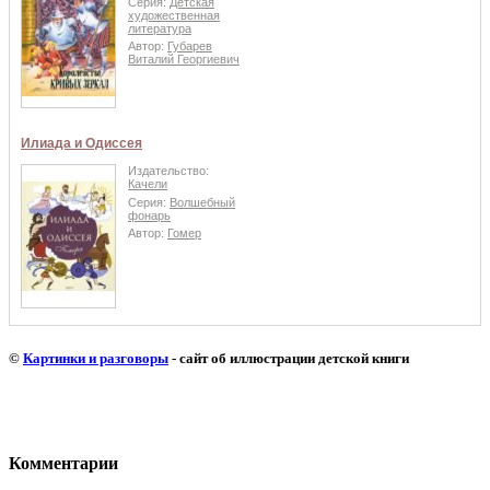
Серия:
Детская
художественная
литература
Автор:
Губарев
Виталий Георгиевич
Илиада и Одиссея
Издательство:
Качели
Серия:
Волшебный
фонарь
Автор:
Гомер
©
Картинки и разговоры
- сайт об иллюстрации детской книги
Комментарии