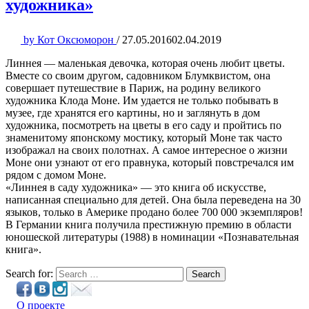
художника»
by
Кот Оксюморон
/
27.05.2016
02.04.2019
Линнея — маленькая девочка, которая очень любит цветы.
Вместе со своим другом, садовником Блумквистом, она
совершает путешествие в Париж, на родину великого
художника Клода Моне. Им удается не только побывать в
музее, где хранятся его картины, но и заглянуть в дом
художника, посмотреть на цветы в его саду и пройтись по
знаменитому японскому мостику, который Моне так часто
изображал на своих полотнах. А самое интересное о жизни
Моне они узнают от его правнука, который повстречался им
рядом с домом Моне.
«Линнея в саду художника» — это книга об искусстве,
написанная специально для детей. Она была переведена на 30
языков, только в Америке продано более 700 000 экземпляров!
В Германии книга получила престижную премию в области
юношеской литературы (1988) в номинации «Познавательная
книга».
Search for:
Search
О проекте