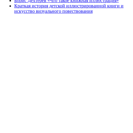
Борис Дехтерёв «Что такое книжная иллюстрация»
Краткая история детской иллюстрированной книги и
искусство визуального повествования