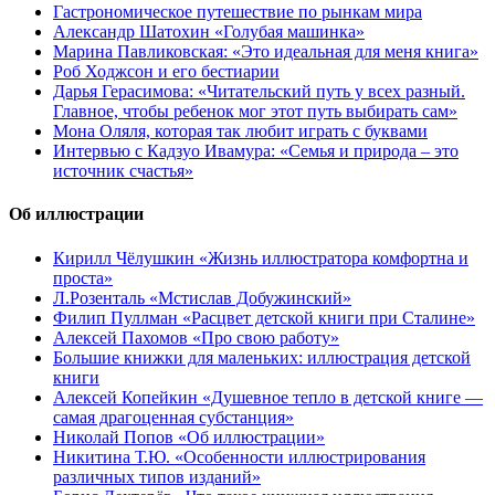
Гастрономическое путешествие по рынкам мира
Александр Шатохин «Голубая машинка»
Марина Павликовская: «Это идеальная для меня книга»
Роб Ходжсон и его бестиарии
Дарья Герасимова: «Читательский путь у всех разный.
Главное, чтобы ребенок мог этот путь выбирать сам»
Мона Оляля, которая так любит играть с буквами
Интервью с Кадзуо Ивамура: «Семья и природа – это
источник счастья»
Об иллюстрации
Кирилл Чёлушкин «Жизнь иллюстратора комфортна и
проста»
Л.Розенталь «Мстислав Добужинский»
Филип Пуллман «Расцвет детской книги при Сталине»
Алексей Пахомов «Про свою работу»
Большие книжки для маленьких: иллюстрация детской
книги
Алексей Копейкин «Душевное тепло в детской книге —
самая драгоценная субстанция»
Николай Попов «Об иллюстрации»
Никитина Т.Ю. «Особенности иллюстрирования
различных типов изданий»