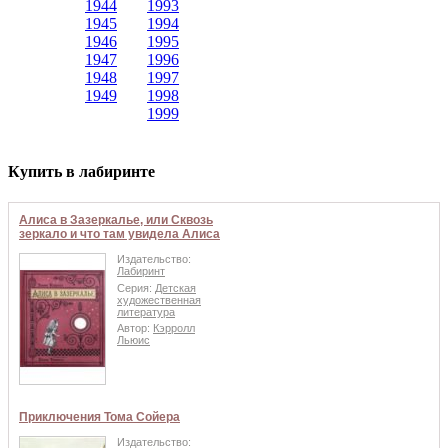
1944
1993
1945
1994
1946
1995
1947
1996
1948
1997
1949
1998
1999
Купить в лабиринте
Алиса в Зазеркалье, или Сквозь
зеркало и что там увидела Алиса
Издательство:
Лабиринт
Серия:
Детская
художественная
литература
Автор:
Кэрролл
Льюис
Приключения Тома Сойера
Издательство: