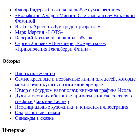
Флоор Ридер: «Я готова на любое сумасшествие»
«Вольфганг Амадей Моцарт. Светлый ангел» Виктории
Фоминой
Изабель Арсено «Луи среди призраков»
Марк Мартин «LOTS»
Валерий Козлов «Папашина азбука»
Сергей Любаев «Ночь перед Рождеством»,
«Приключения Гекльберри Финна»
Обзоры
Плыть по течению
Самые красивые и необычные книги для детей, которые
можно будет купить на книжной ярмарке
Юмор с абсурдом напополам: книжная графика Исоль
Духи и места их обитания: приметы японского стиля в
графике Джосиан Келлер
Неофициальные художники и книжная иллюстрация
Очарованный тоской
Однажды в сказке
Интервью