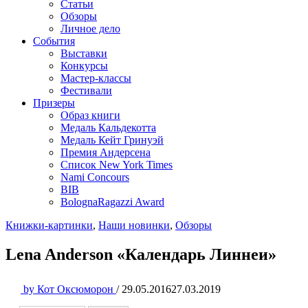
Статьи
Обзоры
Личное дело
События
Выставки
Конкурсы
Мастер-классы
Фестивали
Призеры
Образ книги
Медаль Кальдекотта
Медаль Кейт Гринуэй
Премия Андерсена
Список New York Times
Nami Concours
BIB
BolognaRagazzi Award
Книжки-картинки
,
Наши новинки
,
Обзоры
Lena Anderson «Календарь Линнеи»
by
Кот Оксюморон
/
29.05.2016
27.03.2019