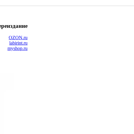
ереиздание
OZON.ru
labirint.ru
myshop.ru