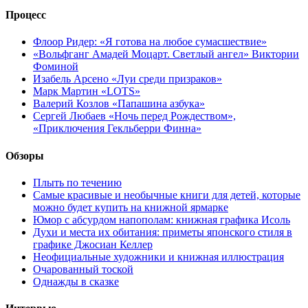
Процесс
Флоор Ридер: «Я готова на любое сумасшествие»
«Вольфганг Амадей Моцарт. Светлый ангел» Виктории
Фоминой
Изабель Арсено «Луи среди призраков»
Марк Мартин «LOTS»
Валерий Козлов «Папашина азбука»
Сергей Любаев «Ночь перед Рождеством»,
«Приключения Гекльберри Финна»
Обзоры
Плыть по течению
Самые красивые и необычные книги для детей, которые
можно будет купить на книжной ярмарке
Юмор с абсурдом напополам: книжная графика Исоль
Духи и места их обитания: приметы японского стиля в
графике Джосиан Келлер
Неофициальные художники и книжная иллюстрация
Очарованный тоской
Однажды в сказке