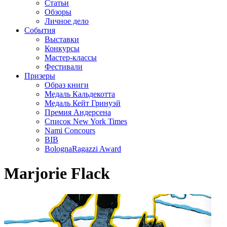
Статьи
Обзоры
Личное дело
События
Выставки
Конкурсы
Мастер-классы
Фестивали
Призеры
Образ книги
Медаль Кальдекотта
Медаль Кейт Гринуэй
Премия Андерсена
Список New York Times
Nami Concours
BIB
BolognaRagazzi Award
Marjorie Flack