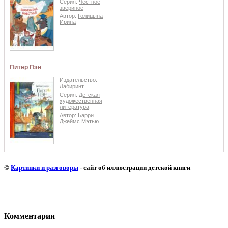
Серия:
Честное
звериное
Автор:
Голицына
Ирина
Питер Пэн
Издательство:
Лабиринт
Серия:
Детская
художественная
литература
Автор:
Барри
Джеймс Мэтью
©
Картинки и разговоры
- сайт об иллюстрации детской книги
Комментарии