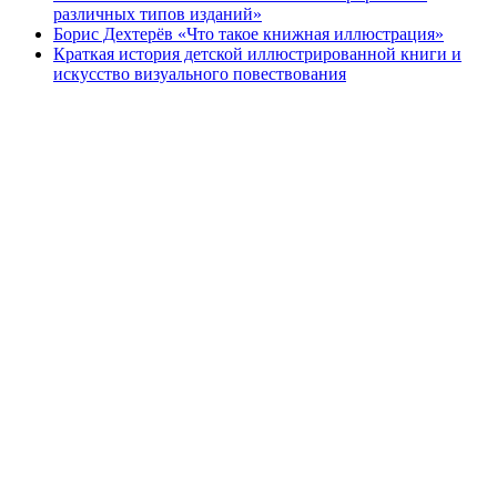
различных типов изданий»
Борис Дехтерёв «Что такое книжная иллюстрация»
Краткая история детской иллюстрированной книги и
искусство визуального повествования