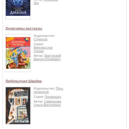
Лиз
Денискины рассказы
Издательство:
Стрекоза
Серия:
Внеклассное
чтение
Автор:
Драгунский
Виктор Юзефович
Любопытная Швабра
Издательство:
Пять
четвертей
Серия:
Понарошку
Автор:
Сафронова
Ольга Викторовна