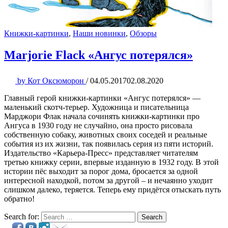
Книжки-картинки
,
Наши новинки
,
Обзоры
Marjorie Flack «Ангус потерялся»
by
Кот Оксюморон
/
04.05.2017
02.08.2020
Главный герой книжки-картинки «Ангус потерялся» —
маленький скотч-терьер. Художница и писательница
Марджори Флак начала сочинять книжки-картинки про
Ангуса в 1930 году не случайно, она просто рисовала
собственную собаку, животных своих соседей и реальные
события из их жизни, так появилась серия из пяти историй.
Издательство «Карьера-Пресс» представляет читателям
третью книжку серии, впервые изданную в 1932 году. В этой
истории пёс выходит за порог дома, бросается за одной
интересной находкой, потом за другой – и нечаянно уходит
слишком далеко, теряется. Теперь ему придётся отыскать путь
обратно!
Search for:
Search