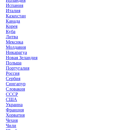
Ирландия
Испания
Италия
Казахстан
Канада
Корея
Куба
Литва
Мексика
Молдавия
Никарагуа
Новая Зеландия
Польша
Португалия
Россия
Сербия
Сингапур
Словакия
СССР
США
Украина
Франция
Хорватия
Чехия
Чили