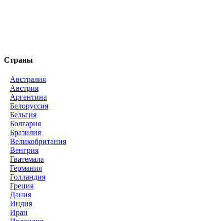
Страны
Австралия
Австрия
Аргентина
Белоруссия
Бельгия
Болгария
Бразилия
Великобритания
Венгрия
Гватемала
Германия
Голландия
Греция
Дания
Индия
Иран