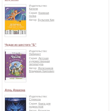
Издательство:
Качели
Серия:
Книжная
полка
Автор:
Булычев Кир
Чудак из шестого "Б"
Издательство:
Лабиринт
Серия:
Детская
художественная
литература
Автор:
Железников
Владимир Карпович
Дочь Дракона
Издательство:
Стрекоза
Серия:
Книга для
подростков
Автор:
Флэнаган