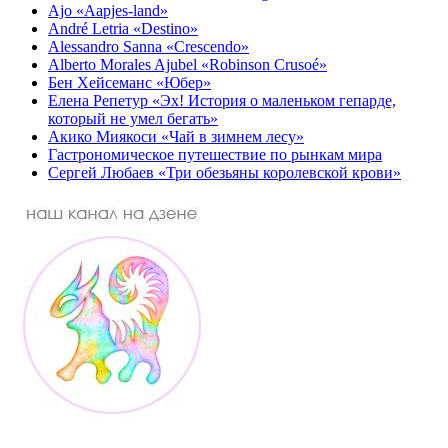
Ajo «Aapjes-land»
André Letria «Destino»
Alessandro Sanna «Crescendo»
Alberto Morales Ajubel «Robinson Crusoé»
Бен Хейсеманс «Юбер»
Елена Репетур «Эх! История о маленьком гепарде,
который не умел бегать»
Акико Миякоси «Чай в зимнем лесу»
Гастрономическое путешествие по рынкам мира
Сергей Любаев «Три обезьяны королевской крови»