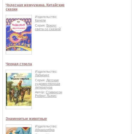
Чудесная жемчужина. Китайские
сказки
Издательство:
Качели
Серия:
Вокруг
света со сказкой
Черная стрела
Издательство:
Лабиринт
Серия:
Детская
художественная
литература
Автор:
Стивенсон
Роберт Льюис
Знаменитые животные
Издательство:
Абраказябра