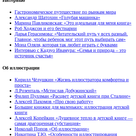
Интервью
Гастрономическое путешествие по рынкам мира
Александр Шатохин «Голубая машинка»
Марина Павликовская: «Это идеальная для меня книга»
Роб Ходжсон и его бестиарии
Дарья Герасимова: «Читательский путь у всех разный.
Главное, чтобы ребенок мог этот путь выбирать сам»
Мона Оляля, которая так любит играть с буквами
Интервью с Кадзуо Ивамура: «Семья и природа – это
источник счастья»
Об иллюстрации
Кирилл Чёлушкин «Жизнь иллюстратора комфортна и
проста»
Л.Розенталь «Мстислав Добужинский»
Филип Пуллман «Расцвет детской книги при Сталине»
Алексей Пахомов «Про свою работу»
Большие книжки для маленьких: иллюстрация детской
книги
Алексей Копейкин «Душевное тепло в детской книге —
самая драгоценная субстанция»
Николай Попов «Об иллюстрации»
Никитина Т.Ю. «Особенности иллюстрирования