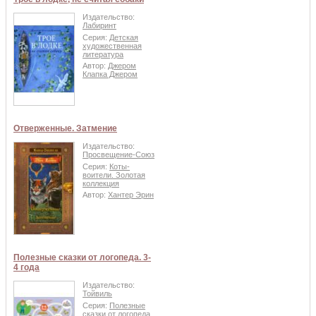
Издательство:
Лабиринт
Серия:
Детская
художественная
литература
Автор:
Джером
Клапка Джером
Отверженные. Затмение
Издательство:
Просвещение-Союз
Серия:
Коты-
воители. Золотая
коллекция
Автор:
Хантер Эрин
Полезные сказки от логопеда. 3-
4 года
Издательство:
Тойвиль
Серия:
Полезные
сказки от логопеда