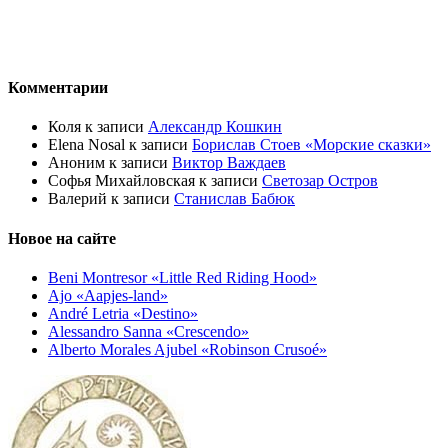
Комментарии
Коля
к записи
Александр Кошкин
Elena Nosal
к записи
Борислав Стоев «Морские сказки»
Аноним
к записи
Виктор Важдаев
Софья Михайловская
к записи
Светозар Остров
Валерий
к записи
Станислав Бабюк
Новое на сайте
Beni Montresor «Little Red Riding Hood»
Ajo «Aapjes-land»
André Letria «Destino»
Alessandro Sanna «Crescendo»
Alberto Morales Ajubel «Robinson Crusoé»