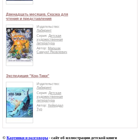
Двенадцать месяцев. Сказка для
чтения и представления
Издательство:
Лабиринт
Серия:
Детская
художественная
литература
Автор:
Маршак
Самуил Яковлевич
Экспедиция "Кон-Тики"
Издательство:
Лабиринт
Серия:
Детская
художественная
литература
Автор:
Хейердал
Тур
©
Картинки и разговоры
- сайт об иллюстрации детской книги