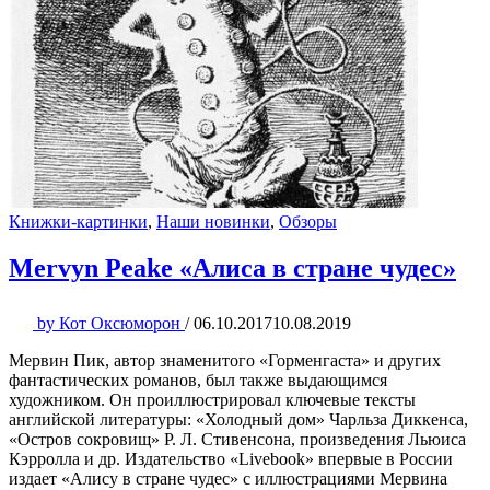
Книжки-картинки
,
Наши новинки
,
Обзоры
Mervyn Peake «Алиса в стране чудес»
by
Кот Оксюморон
/
06.10.2017
10.08.2019
Мервин Пик, автор знаменитого «Горменгаста» и других
фантастических романов, был также выдающимся
художником. Он проиллюстрировал ключевые тексты
английской литературы: «Холодный дом» Чарльза Диккенса,
«Остров сокровищ» Р. Л. Стивенсона, произведения Льюиса
Кэрролла и др. Издательство «Livebook» впервые в России
издает «Алису в стране чудес» с иллюстрациями Мервина