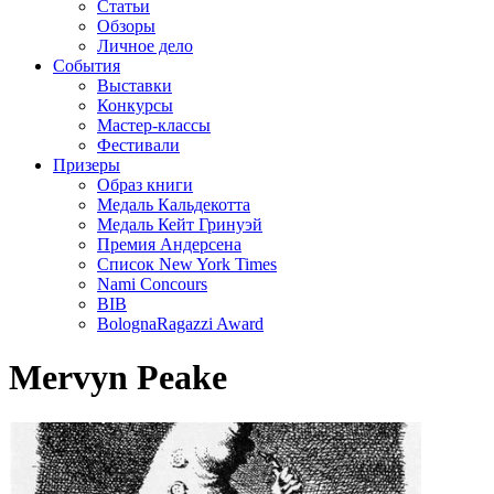
Статьи
Обзоры
Личное дело
События
Выставки
Конкурсы
Мастер-классы
Фестивали
Призеры
Образ книги
Медаль Кальдекотта
Медаль Кейт Гринуэй
Премия Андерсена
Список New York Times
Nami Concours
BIB
BolognaRagazzi Award
Mervyn Peake