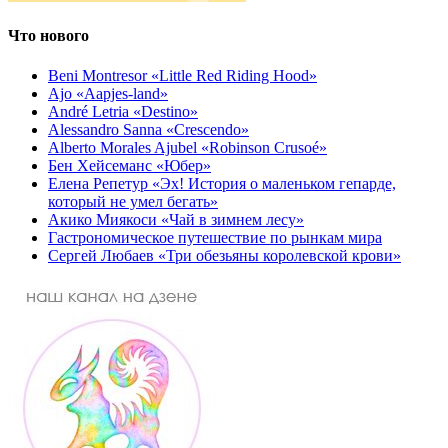
Что нового
Beni Montresor «Little Red Riding Hood»
Ajo «Aapjes-land»
André Letria «Destino»
Alessandro Sanna «Crescendo»
Alberto Morales Ajubel «Robinson Crusoé»
Бен Хейсеманс «Юбер»
Елена Репетур «Эх! История о маленьком гепарде,
который не умел бегать»
Акико Миякоси «Чай в зимнем лесу»
Гастрономическое путешествие по рынкам мира
Сергей Любаев «Три обезьяны королевской крови»