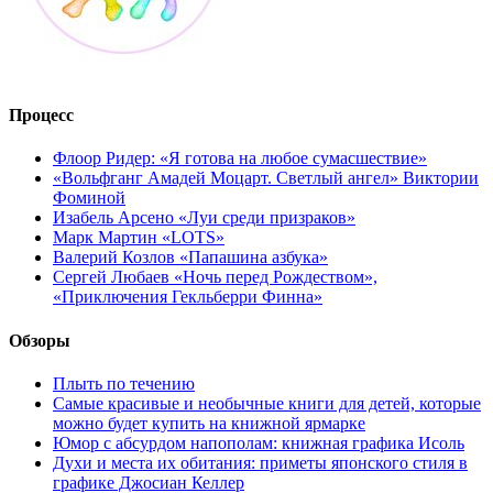
Процесс
Флоор Ридер: «Я готова на любое сумасшествие»
«Вольфганг Амадей Моцарт. Светлый ангел» Виктории
Фоминой
Изабель Арсено «Луи среди призраков»
Марк Мартин «LOTS»
Валерий Козлов «Папашина азбука»
Сергей Любаев «Ночь перед Рождеством»,
«Приключения Гекльберри Финна»
Обзоры
Плыть по течению
Самые красивые и необычные книги для детей, которые
можно будет купить на книжной ярмарке
Юмор с абсурдом напополам: книжная графика Исоль
Духи и места их обитания: приметы японского стиля в
графике Джосиан Келлер