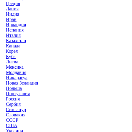
Греция
Дания
Индия
Иран
Ирландия
Испания
Италия
Казахстан
Канада
Корея
Куба
Литва
Мексика
Молдавия
Никарагуа
Новая Зеландия
Польша
Португалия
Россия
Сербия
Сингапур
Словакия
СССР
США
Украина