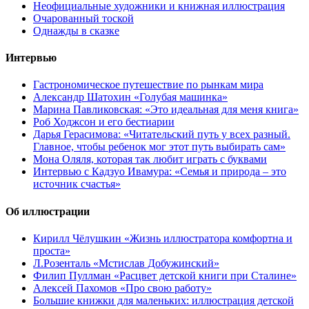
Неофициальные художники и книжная иллюстрация
Очарованный тоской
Однажды в сказке
Интервью
Гастрономическое путешествие по рынкам мира
Александр Шатохин «Голубая машинка»
Марина Павликовская: «Это идеальная для меня книга»
Роб Ходжсон и его бестиарии
Дарья Герасимова: «Читательский путь у всех разный.
Главное, чтобы ребенок мог этот путь выбирать сам»
Мона Оляля, которая так любит играть с буквами
Интервью с Кадзуо Ивамура: «Семья и природа – это
источник счастья»
Об иллюстрации
Кирилл Чёлушкин «Жизнь иллюстратора комфортна и
проста»
Л.Розенталь «Мстислав Добужинский»
Филип Пуллман «Расцвет детской книги при Сталине»
Алексей Пахомов «Про свою работу»
Большие книжки для маленьких: иллюстрация детской