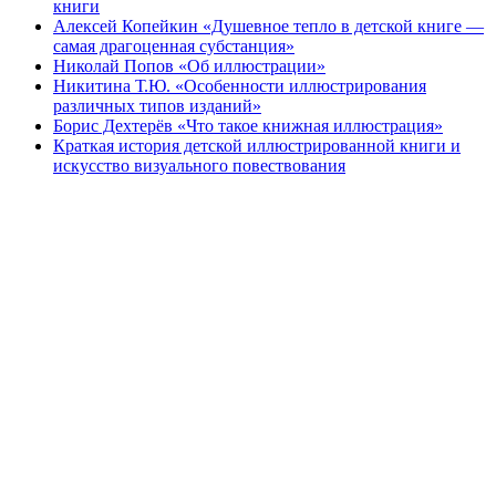
книги
Алексей Копейкин «Душевное тепло в детской книге —
самая драгоценная субстанция»
Николай Попов «Об иллюстрации»
Никитина Т.Ю. «Особенности иллюстрирования
различных типов изданий»
Борис Дехтерёв «Что такое книжная иллюстрация»
Краткая история детской иллюстрированной книги и
искусство визуального повествования