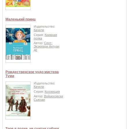
Маленький принц
Издательство:
Качели
Серия:
Книжная
полка
Автор:
Сент-
Экзюпери Антуан
де
Рождественское чудо мистера
Туми
Издательство:
Качели
Серия:
Коллекция
Автор:
Войцеховски
Сьюзан
Трое в лодке, не считая собаки