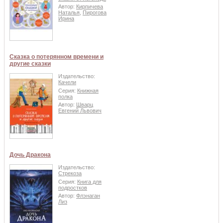
Автор:
Кирпичева
Наталья
,
Пирогова
Ирина
Сказка о потерянном времени и
другие сказки
Издательство:
Качели
Серия:
Книжная
полка
Автор:
Шварц
Евгений Львович
Дочь Дракона
Издательство:
Стрекоза
Серия:
Книга для
подростков
Автор:
Флэнаган
Лиз