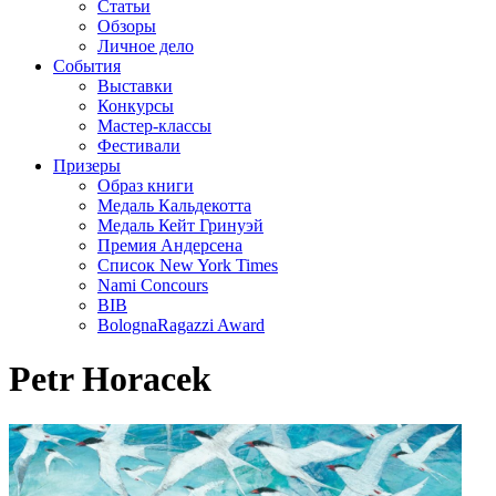
Статьи
Обзоры
Личное дело
События
Выставки
Конкурсы
Мастер-классы
Фестивали
Призеры
Образ книги
Медаль Кальдекотта
Медаль Кейт Гринуэй
Премия Андерсена
Список New York Times
Nami Concours
BIB
BolognaRagazzi Award
Petr Horacek