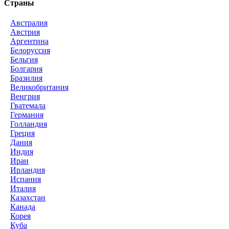
Страны
Австралия
Австрия
Аргентина
Белоруссия
Бельгия
Болгария
Бразилия
Великобритания
Венгрия
Гватемала
Германия
Голландия
Греция
Дания
Индия
Иран
Ирландия
Испания
Италия
Казахстан
Канада
Корея
Куба