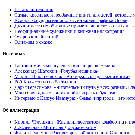
Плыть по течению
Самые красивые и необычные книги для детей, которые 
Юмор с абсурдом напополам: книжная графика Исоль
Духи и места их обитания: приметы японского стиля в г
Неофициальные художники и книжная иллюстрация
Очарованный тоской
Однажды в сказке
Интервью
Гастрономическое путешествие по рынкам мира
Александр Шатохин «Голубая машинка»
Марина Павликовская: «Это идеальная для меня книга»
Роб Ходжсон и его бестиарии
Дарья Герасимова: «Читательский путь у всех разный. Гл
Мона Оляля, которая так любит играть с буквами
Интервью с Кадзуо Ивамура: «Семья и природа – это ист
Об иллюстрации
Кирилл Чёлушкин «Жизнь иллюстратора комфортна и пр
Л.Розенталь «Мстислав Добужинский»
Филип Пуллман «Расцвет детской книги при Сталине»