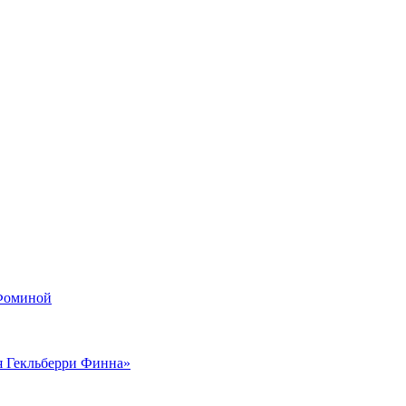
 Фоминой
я Гекльберри Финна»