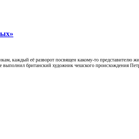
ных»
кам, каждый её разворот посвящен какому-то представителю жив
е выполнил британский художник чешского происхождения Петр