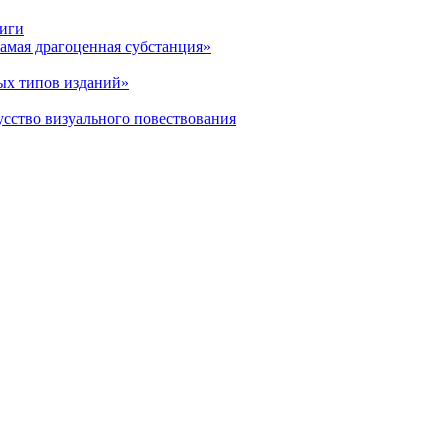
ниги
амая драгоценная субстанция»
ых типов изданий»
усство визуального повествования