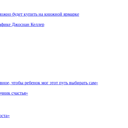
можно будет купить на книжной ярмарке
рафике Джосиан Келлер
авное, чтобы ребенок мог этот путь выбирать сам»
очник счастья»
оста»