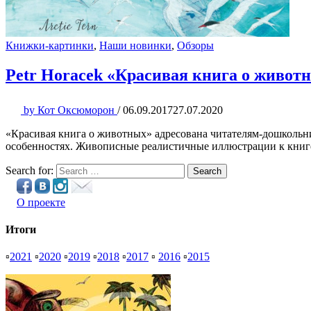
Книжки-картинки
,
Наши новинки
,
Обзоры
Petr Horacek «Красивая книга о живот
by
Кот Оксюморон
/
06.09.2017
27.07.2020
«Красивая книга о животных» адресована читателям-дошкольни
особенностях. Живописные реалистичные иллюстрации к книг
Search for:
Search
О проекте
Итоги
▫
2021
▫
2020
▫
2019
▫
2018
▫
2017
▫
2016
▫
2015