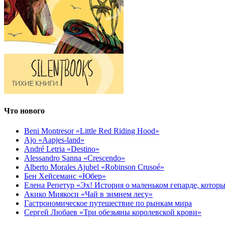
Что нового
Beni Montresor «Little Red Riding Hood»
Ajo «Aapjes-land»
André Letria «Destino»
Alessandro Sanna «Crescendo»
Alberto Morales Ajubel «Robinson Crusoé»
Бен Хейсеманс «Юбер»
Елена Репетур «Эх! История о маленьком гепарде, которы
Акико Миякоси «Чай в зимнем лесу»
Гастрономическое путешествие по рынкам мира
Сергей Любаев «Три обезьяны королевской крови»