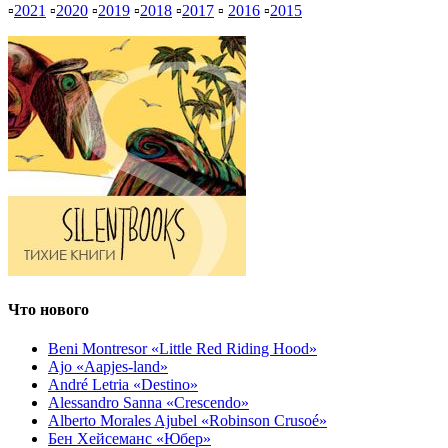
▫
2021
▫
2020
▫
2019
▫
2018
▫
2017
▫
2016
▫
2015
Что нового
Beni Montresor «Little Red Riding Hood»
Ajo «Aapjes-land»
André Letria «Destino»
Alessandro Sanna «Crescendo»
Alberto Morales Ajubel «Robinson Crusoé»
Бен Хейсеманс «Юбер»