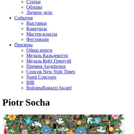
Статьи
Обзоры
Личное дело
События
Выставки
Конкурсы
Мастер-классы
Фестивали
Призеры
Образ книги
Медаль Кальдекотта
Медаль Кейт Гринуэй
Премия Андерсена
Список New York Times
Nami Concours
BIB
BolognaRagazzi Award
Piotr Socha