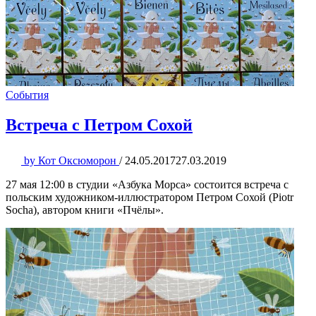
События
Встреча с Петром Сохой
by
Кот Оксюморон
/
24.05.2017
27.03.2019
27 мая 12:00 в студии «Азбука Морса» состоится встреча с
польским художником-иллюстратором Петром Сохой (Piotr
Socha), автором книги «Пчёлы».