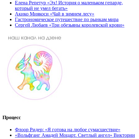
Елена Репетур «Эх! История о маленьком гепарде,
который не умел бегать»
Акико Миякоси «Чай в зимнем лесу»
Гастрономическое путешествие по рынкам мира
Сергей Любаев «Три обезьяны королевской крови»
Процесс
Флоор Ридер: «Я готова на любое сумасшествие»
«Вольфганг Амадей Моцарт. Светлый ангел» Виктории