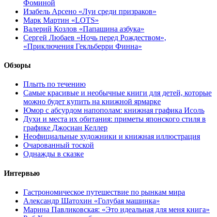
Фоминой
Изабель Арсено «Луи среди призраков»
Марк Мартин «LOTS»
Валерий Козлов «Папашина азбука»
Сергей Любаев «Ночь перед Рождеством»,
«Приключения Гекльберри Финна»
Обзоры
Плыть по течению
Самые красивые и необычные книги для детей, которые
можно будет купить на книжной ярмарке
Юмор с абсурдом напополам: книжная графика Исоль
Духи и места их обитания: приметы японского стиля в
графике Джосиан Келлер
Неофициальные художники и книжная иллюстрация
Очарованный тоской
Однажды в сказке
Интервью
Гастрономическое путешествие по рынкам мира
Александр Шатохин «Голубая машинка»
Марина Павликовская: «Это идеальная для меня книга»