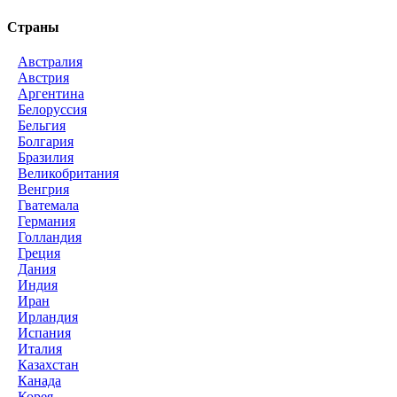
Страны
Австралия
Австрия
Аргентина
Белоруссия
Бельгия
Болгария
Бразилия
Великобритания
Венгрия
Гватемала
Германия
Голландия
Греция
Дания
Индия
Иран
Ирландия
Испания
Италия
Казахстан
Канада
Корея