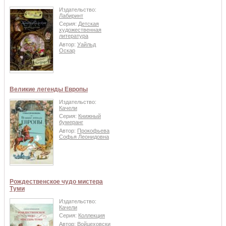
Издательство:
Лабиринт
Серия:
Детская
художественная
литература
Автор:
Уайльд
Оскар
Великие легенды Европы
Издательство:
Качели
Серия:
Книжный
бумеранг
Автор:
Прокофьева
Софья Леонидовна
Рождественское чудо мистера
Туми
Издательство:
Качели
Серия:
Коллекция
Автор:
Войцеховски