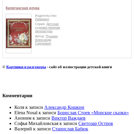
Капитанская дочка
Издательство:
Лабиринт
Серия:
Детская
художественная
литература
Автор:
Пушкин
Александр
Сергеевич
©
Картинки и разговоры
- сайт об иллюстрации детской книги
Комментарии
Коля
к записи
Александр Кошкин
Elena Nosal
к записи
Борислав Стоев «Морские сказки»
Аноним
к записи
Виктор Важдаев
Софья Михайловская
к записи
Светозар Остров
Валерий
к записи
Станислав Бабюк