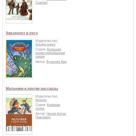
Сьюзан
Звездолет в лесу
Издательство:
Альфа-книга
Серия:
Большая
иллюстрированная
серия
Автор:
Булычев Кир
Мальчики и другие рассказы
Издательство:
Качели
Серия:
Книжная
полка
Автор:
Чехов Антон
Павлович