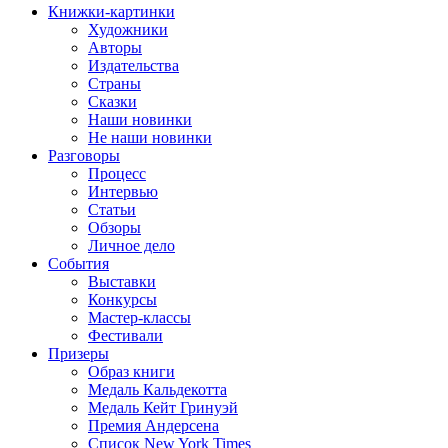
Книжки-картинки
Художники
Авторы
Издательства
Страны
Сказки
Наши новинки
Не наши новинки
Разговоры
Процесс
Интервью
Статьи
Обзоры
Личное дело
События
Выставки
Конкурсы
Мастер-классы
Фестивали
Призеры
Образ книги
Медаль Кальдекотта
Медаль Кейт Гринуэй
Премия Андерсена
Список New York Times