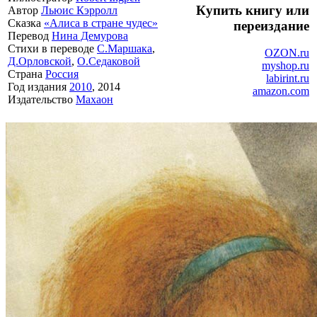
Купить книгу или
Автор
Льюис Кэрролл
Сказка
«Алиса в стране чудес»
переиздание
Перевод
Нина Демурова
Стихи в переводе
С.Маршака
,
OZON.ru
Д.Орловской
,
О.Седаковой
myshop.ru
Страна
Россия
labirint.ru
Год издания
2010
, 2014
amazon.com
Издательство
Махаон