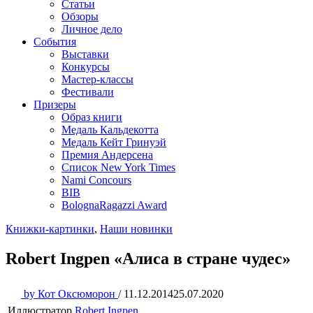
Статьи
Обзоры
Личное дело
События
Выставки
Конкурсы
Мастер-классы
Фестивали
Призеры
Образ книги
Медаль Кальдекотта
Медаль Кейт Гринуэй
Премия Андерсена
Список New York Times
Nami Concours
BIB
BolognaRagazzi Award
Книжки-картинки
,
Наши новинки
Robert Ingpen «Алиса в стране чудес»
by
Кот Оксюморон
/
11.12.2014
25.07.2020
Иллюстратор
Robert Ingpen