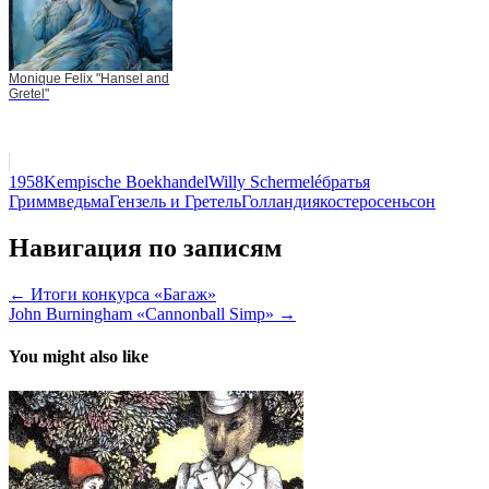
Monique Felix "Hansel and
Gretel"
1958
Kempische Boekhandel
Willy Schermelé
братья
Гримм
ведьма
Гензель и Гретель
Голландия
костер
осень
сон
Навигация по записям
← Итоги конкурса «Багаж»
John Burningham «Cannonball Simp» →
You might also like