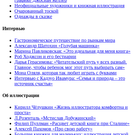
графике Джосиан Келлер
Неофициальные художники и книжная иллюстрация
Очарованный тоской
Однажды в сказке
Интервью
Гастрономическое путешествие по рынкам мира
Александр Шатохин «Голубая машинка»
Марина Павликовская: «Это идеальная для меня книга»
Роб Ходжсон и его бестиарии
Дарья Герасимова: «Читательский путь у всех разный.
Главное, чтобы ребенок мог этот путь выбирать сам»
Мона Оляля, которая так любит играть с буквами
Интервью с Кадзуо Ивамура: «Семья и природа – это
источник счастья»
Об иллюстрации
Кирилл Чёлушкин «Жизнь иллюстратора комфортна и
проста»
Л.Розенталь «Мстислав Добужинский»
Филип Пуллман «Расцвет детской книги при Сталине»
Алексей Пахомов «Про свою работу»
Большие книжки для маленьких: иллюстрация детской