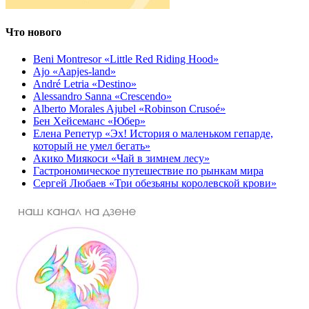
Что нового
Beni Montresor «Little Red Riding Hood»
Ajo «Aapjes-land»
André Letria «Destino»
Alessandro Sanna «Crescendo»
Alberto Morales Ajubel «Robinson Crusoé»
Бен Хейсеманс «Юбер»
Елена Репетур «Эх! История о маленьком гепарде,
который не умел бегать»
Акико Миякоси «Чай в зимнем лесу»
Гастрономическое путешествие по рынкам мира
Сергей Любаев «Три обезьяны королевской крови»