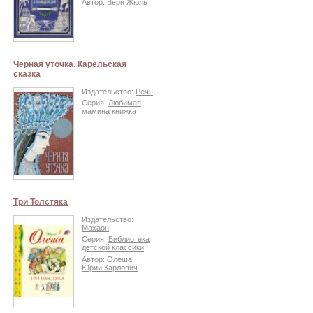
Автор:
Верн Жюль
Чёрная уточка. Карельская
сказка
Издательство:
Речь
Серия:
Любимая
мамина книжка
Три Толстяка
Издательство:
Махаон
Серия:
Библиотека
детской классики
Автор:
Олеша
Юрий Карлович