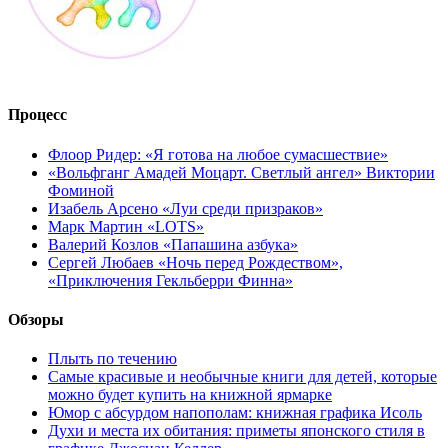
Процесс
Флоор Ридер: «Я готова на любое сумасшествие»
«Вольфганг Амадей Моцарт. Светлый ангел» Виктории
Фоминой
Изабель Арсено «Луи среди призраков»
Марк Мартин «LOTS»
Валерий Козлов «Папашина азбука»
Сергей Любаев «Ночь перед Рождеством»,
«Приключения Гекльберри Финна»
Обзоры
Плыть по течению
Самые красивые и необычные книги для детей, которые
можно будет купить на книжной ярмарке
Юмор с абсурдом напополам: книжная графика Исоль
Духи и места их обитания: приметы японского стиля в