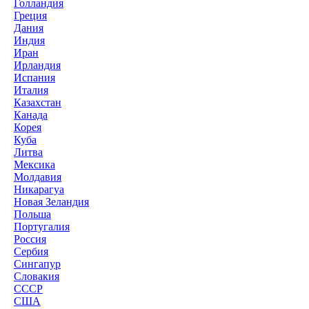
Голландия
Греция
Дания
Индия
Иран
Ирландия
Испания
Италия
Казахстан
Канада
Корея
Куба
Литва
Мексика
Молдавия
Никарагуа
Новая Зеландия
Польша
Португалия
Россия
Сербия
Сингапур
Словакия
СССР
США