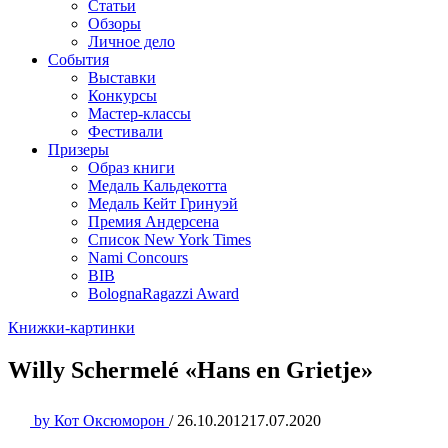
Статьи
Обзоры
Личное дело
События
Выставки
Конкурсы
Мастер-классы
Фестивали
Призеры
Образ книги
Медаль Кальдекотта
Медаль Кейт Гринуэй
Премия Андерсена
Список New York Times
Nami Concours
BIB
BolognaRagazzi Award
Книжки-картинки
Willy Schermelé «Hans en Grietje»
by
Кот Оксюморон
/
26.10.2012
17.07.2020