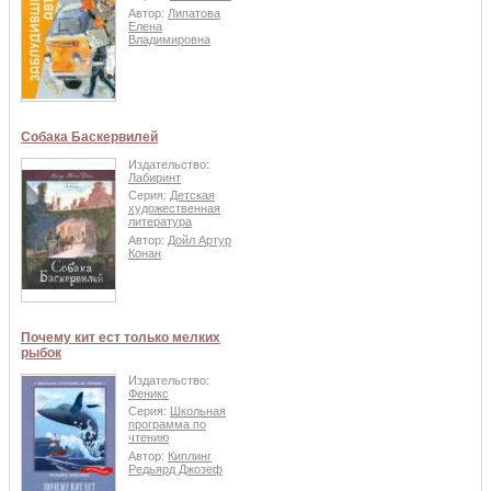
Автор:
Липатова
Елена
Владимировна
Собака Баскервилей
Издательство:
Лабиринт
Серия:
Детская
художественная
литература
Автор:
Дойл Артур
Конан
Почему кит ест только мелких
рыбок
Издательство:
Феникс
Серия:
Школьная
программа по
чтению
Автор:
Киплинг
Редьярд Джозеф