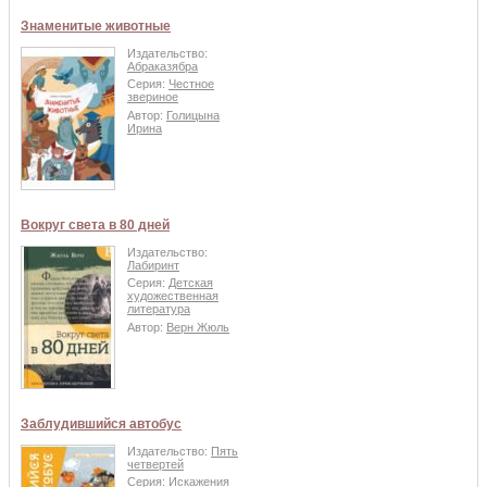
Знаменитые животные
Издательство:
Абраказябра
Серия:
Честное
звериное
Автор:
Голицына
Ирина
Вокруг света в 80 дней
Издательство:
Лабиринт
Серия:
Детская
художественная
литература
Автор:
Верн Жюль
Заблудившийся автобус
Издательство:
Пять
четвертей
Серия:
Искажения