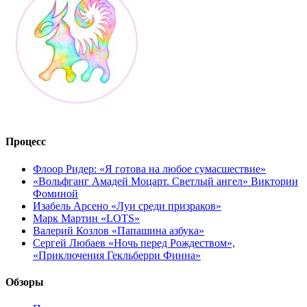
Процесс
Флоор Ридер: «Я готова на любое сумасшествие»
«Вольфганг Амадей Моцарт. Светлый ангел» Виктории
Фоминой
Изабель Арсено «Луи среди призраков»
Марк Мартин «LOTS»
Валерий Козлов «Папашина азбука»
Сергей Любаев «Ночь перед Рождеством»,
«Приключения Гекльберри Финна»
Обзоры