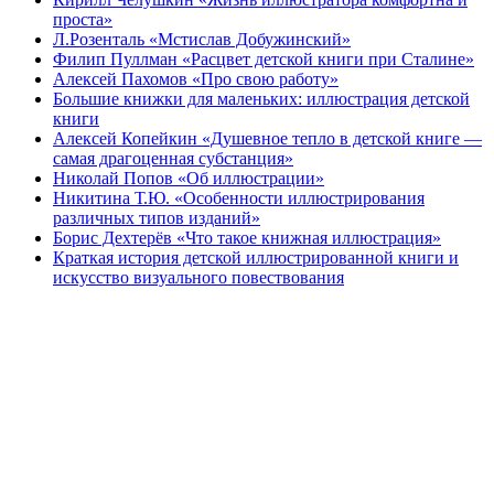
проста»
Л.Розенталь «Мстислав Добужинский»
Филип Пуллман «Расцвет детской книги при Сталине»
Алексей Пахомов «Про свою работу»
Большие книжки для маленьких: иллюстрация детской
книги
Алексей Копейкин «Душевное тепло в детской книге —
самая драгоценная субстанция»
Николай Попов «Об иллюстрации»
Никитина Т.Ю. «Особенности иллюстрирования
различных типов изданий»
Борис Дехтерёв «Что такое книжная иллюстрация»
Краткая история детской иллюстрированной книги и
искусство визуального повествования