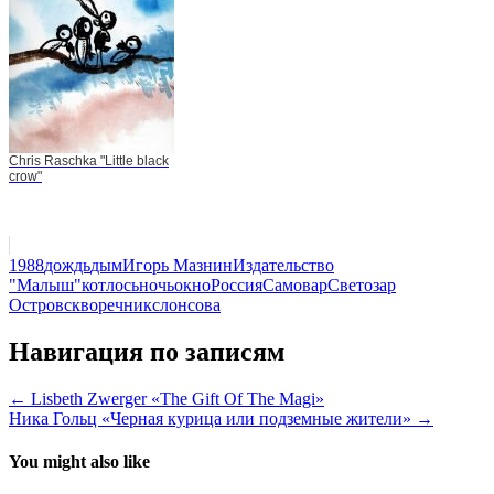
Chris Raschka "Little black
crow"
1988
дождь
дым
Игорь Мазнин
Издательство
"Малыш"
кот
лось
ночь
окно
Россия
Самовар
Светозар
Остров
скворечник
слон
сова
Навигация по записям
← Lisbeth Zwerger «The Gift Of The Magi»
Ника Гольц «Черная курица или подземные жители» →
You might also like