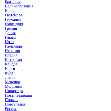
Бразилия
Великобритания
Венгрия
Гватемала
Германия
Голландия
Греция
Дания
Индия
Иран
Ирландия
Испания
Италия
Казахстан
Канада
Корея
Куба
Литва
Мексика
Молдавия
Никарагуа
Новая Зеландия
Польша
Португалия
Россия