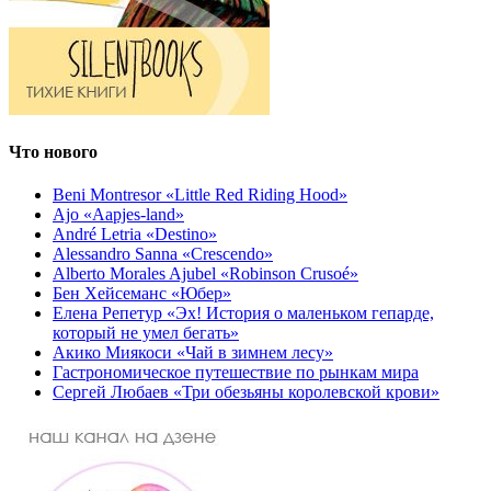
Что нового
Beni Montresor «Little Red Riding Hood»
Ajo «Aapjes-land»
André Letria «Destino»
Alessandro Sanna «Crescendo»
Alberto Morales Ajubel «Robinson Crusoé»
Бен Хейсеманс «Юбер»
Елена Репетур «Эх! История о маленьком гепарде,
который не умел бегать»
Акико Миякоси «Чай в зимнем лесу»
Гастрономическое путешествие по рынкам мира
Сергей Любаев «Три обезьяны королевской крови»