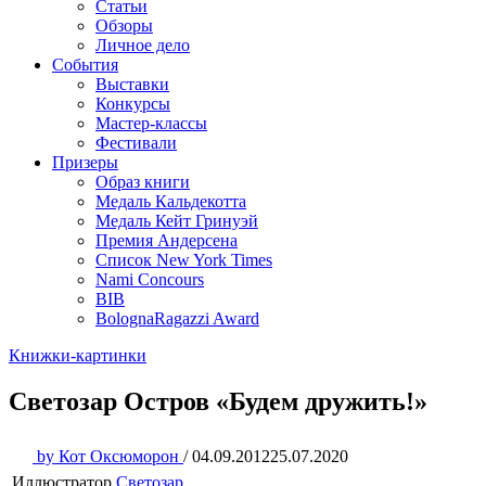
Статьи
Обзоры
Личное дело
События
Выставки
Конкурсы
Мастер-классы
Фестивали
Призеры
Образ книги
Медаль Кальдекотта
Медаль Кейт Гринуэй
Премия Андерсена
Список New York Times
Nami Concours
BIB
BolognaRagazzi Award
Книжки-картинки
Светозар Остров «Будем дружить!»
by
Кот Оксюморон
/
04.09.2012
25.07.2020
Иллюстратор
Светозар