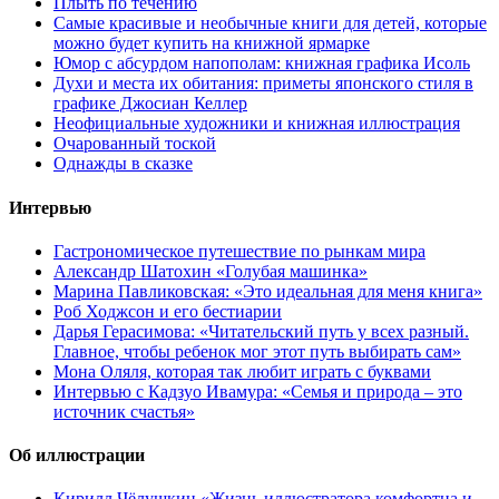
Плыть по течению
Самые красивые и необычные книги для детей, которые
можно будет купить на книжной ярмарке
Юмор с абсурдом напополам: книжная графика Исоль
Духи и места их обитания: приметы японского стиля в
графике Джосиан Келлер
Неофициальные художники и книжная иллюстрация
Очарованный тоской
Однажды в сказке
Интервью
Гастрономическое путешествие по рынкам мира
Александр Шатохин «Голубая машинка»
Марина Павликовская: «Это идеальная для меня книга»
Роб Ходжсон и его бестиарии
Дарья Герасимова: «Читательский путь у всех разный.
Главное, чтобы ребенок мог этот путь выбирать сам»
Мона Оляля, которая так любит играть с буквами
Интервью с Кадзуо Ивамура: «Семья и природа – это
источник счастья»
Об иллюстрации
Кирилл Чёлушкин «Жизнь иллюстратора комфортна и