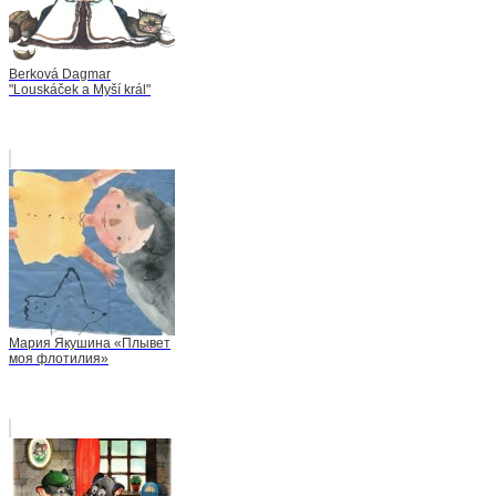
Berková Dagmar
"Louskáček a Myší král"
Мария Якушина «Плывет
моя флотилия»