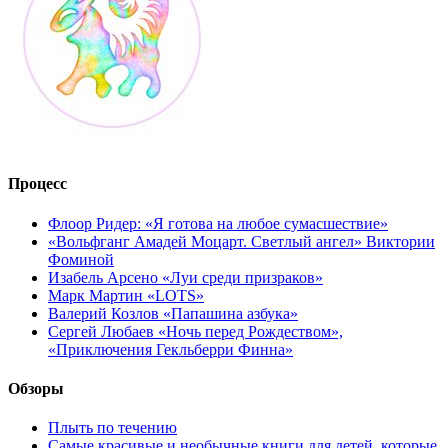
Процесс
Флоор Ридер: «Я готова на любое сумасшествие»
«Вольфганг Амадей Моцарт. Светлый ангел» Виктории
Фоминой
Изабель Арсено «Луи среди призраков»
Марк Мартин «LOTS»
Валерий Козлов «Папашина азбука»
Сергей Любаев «Ночь перед Рождеством»,
«Приключения Гекльберри Финна»
Обзоры
Плыть по течению
Самые красивые и необычные книги для детей, которые