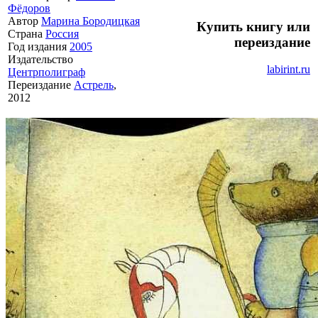
Фёдоров
Автор
Марина Бородицкая
Купить книгу или
Страна
Россия
переиздание
Год издания
2005
Издательство
labirint.ru
Центрполиграф
Переиздание
Астрель
,
2012