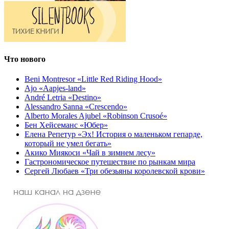
Что нового
Beni Montresor «Little Red Riding Hood»
Ajo «Aapjes-land»
André Letria «Destino»
Alessandro Sanna «Crescendo»
Alberto Morales Ajubel «Robinson Crusoé»
Бен Хейсеманс «Юбер»
Елена Репетур «Эх! История о маленьком гепарде,
который не умел бегать»
Акико Миякоси «Чай в зимнем лесу»
Гастрономическое путешествие по рынкам мира
Сергей Любаев «Три обезьяны королевской крови»