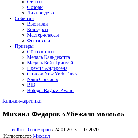
Статьи
Обзоры
Личное дело
События
Выставки
Конкурсы
Мастер-классы
Фестивали
Призеры
Образ книги
Медаль Кальдекотта
Медаль Кейт Гринуэй
Премия Андерсена
Список New York Times
Nami Concours
BIB
BolognaRagazzi Award
Книжки-картинки
Михаил Фёдоров «Убежало молоко»
by
Кот Оксюморон
/
24.01.2013
11.07.2020
Иллюстратор
Михаил