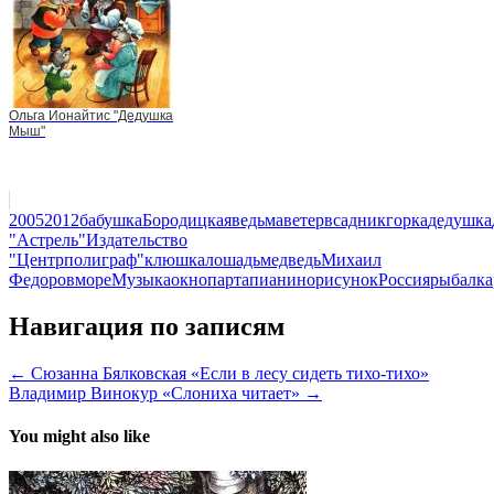
Ольга Ионайтис "Дедушка
Мыш"
2005
2012
бабушка
Бородицкая
ведьма
ветер
всадник
горка
дедушка
"Астрель"
Издательство
"Центрполиграф"
клюшка
лошадь
медведь
Михаил
Федоров
море
Музыка
окно
парта
пианино
рисунок
Россия
рыбалка
Навигация по записям
← Сюзанна Бялковская «Если в лесу сидеть тихо-тихо»
Владимир Винокур «Слониха читает» →
You might also like