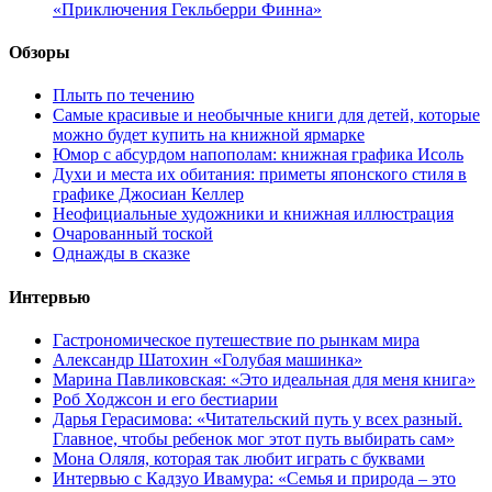
«Приключения Гекльберри Финна»
Обзоры
Плыть по течению
Самые красивые и необычные книги для детей, которые
можно будет купить на книжной ярмарке
Юмор с абсурдом напополам: книжная графика Исоль
Духи и места их обитания: приметы японского стиля в
графике Джосиан Келлер
Неофициальные художники и книжная иллюстрация
Очарованный тоской
Однажды в сказке
Интервью
Гастрономическое путешествие по рынкам мира
Александр Шатохин «Голубая машинка»
Марина Павликовская: «Это идеальная для меня книга»
Роб Ходжсон и его бестиарии
Дарья Герасимова: «Читательский путь у всех разный.
Главное, чтобы ребенок мог этот путь выбирать сам»
Мона Оляля, которая так любит играть с буквами
Интервью с Кадзуо Ивамура: «Семья и природа – это