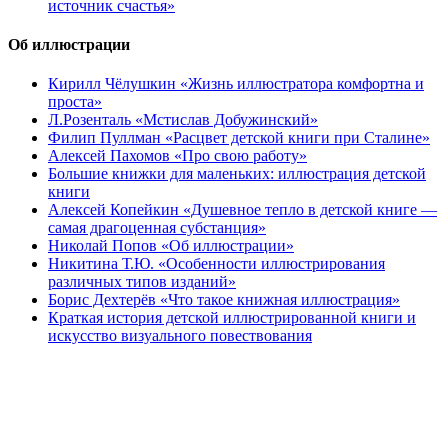
источник счастья»
Об иллюстрации
Кирилл Чёлушкин «Жизнь иллюстратора комфортна и
проста»
Л.Розенталь «Мстислав Добужинский»
Филип Пуллман «Расцвет детской книги при Сталине»
Алексей Пахомов «Про свою работу»
Большие книжки для маленьких: иллюстрация детской
книги
Алексей Копейкин «Душевное тепло в детской книге —
самая драгоценная субстанция»
Николай Попов «Об иллюстрации»
Никитина Т.Ю. «Особенности иллюстрирования
различных типов изданий»
Борис Дехтерёв «Что такое книжная иллюстрация»
Краткая история детской иллюстрированной книги и
искусство визуального повествования