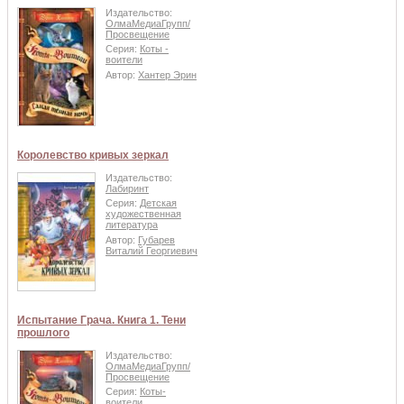
Издательство:
ОлмаМедиаГрупп/
Просвещение
Серия:
Коты -
воители
Автор:
Хантер Эрин
Королевство кривых зеркал
Издательство:
Лабиринт
Серия:
Детская
художественная
литература
Автор:
Губарев
Виталий Георгиевич
Испытание Грача. Книга 1. Тени
прошлого
Издательство:
ОлмаМедиаГрупп/
Просвещение
Серия:
Коты-
воители.