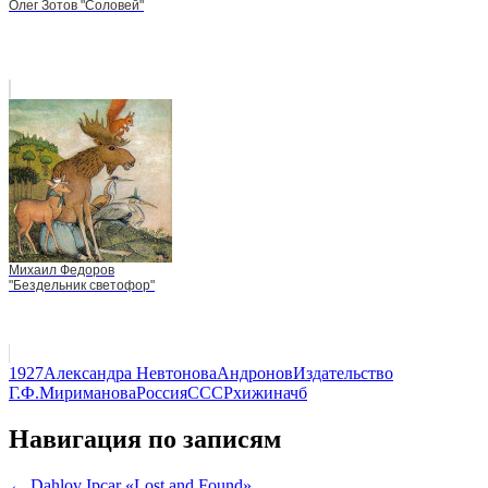
Олег Зотов "Соловей"
Михаил Федоров
"Бездельник светофор"
1927
Александра Невтонова
Андронов
Издательство
Г.Ф.Мириманова
Россия
СССР
хижина
чб
Навигация по записям
← Dahlov Ipcar «Lost and Found»