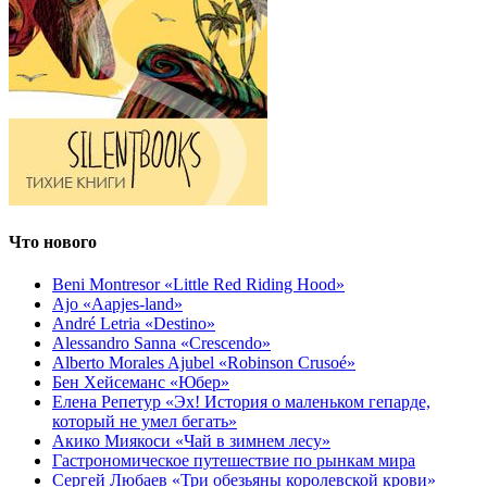
Что нового
Beni Montresor «Little Red Riding Hood»
Ajo «Aapjes-land»
André Letria «Destino»
Alessandro Sanna «Crescendo»
Alberto Morales Ajubel «Robinson Crusoé»
Бен Хейсеманс «Юбер»
Елена Репетур «Эх! История о маленьком гепарде,
который не умел бегать»
Акико Миякоси «Чай в зимнем лесу»
Гастрономическое путешествие по рынкам мира
Сергей Любаев «Три обезьяны королевской крови»