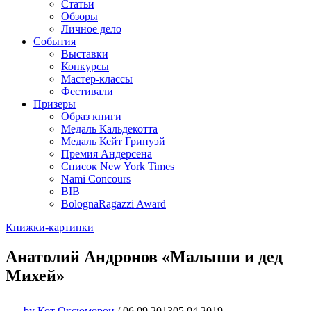
Статьи
Обзоры
Личное дело
События
Выставки
Конкурсы
Мастер-классы
Фестивали
Призеры
Образ книги
Медаль Кальдекотта
Медаль Кейт Гринуэй
Премия Андерсена
Список New York Times
Nami Concours
BIB
BolognaRagazzi Award
Книжки-картинки
Анатолий Андронов «Малыши и дед
Михей»
by
Кот Оксюморон
/
06.09.2013
05.04.2019