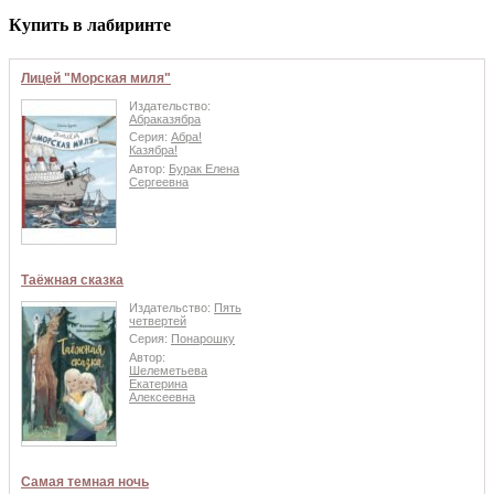
Купить в лабиринте
Лицей "Морская миля"
Издательство:
Абраказябра
Серия:
Абра!
Казябра!
Автор:
Бурак Елена
Сергеевна
Таёжная сказка
Издательство:
Пять
четвертей
Серия:
Понарошку
Автор:
Шелеметьева
Екатерина
Алексеевна
Самая темная ночь