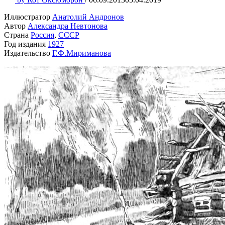
Иллюстратор
Анатолий Андронов
Автор
Александра Невтонова
Страна
Россия
,
СССР
Год издания
1927
Издательство
Г.Ф.Мириманова