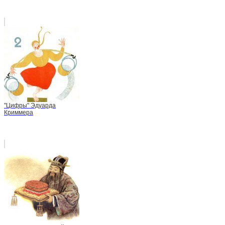
"Цифры" Эдуарда
Криммера