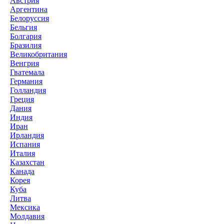
Австрия
Аргентина
Белоруссия
Бельгия
Болгария
Бразилия
Великобритания
Венгрия
Гватемала
Германия
Голландия
Греция
Дания
Индия
Иран
Ирландия
Испания
Италия
Казахстан
Канада
Корея
Куба
Литва
Мексика
Молдавия