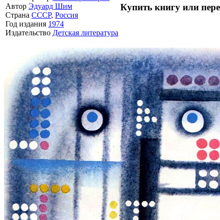
Купить книгу или пер
Автор
Эдуард Шим
Страна
СССР
,
Россия
Год издания
1974
Издательство
Детская литература