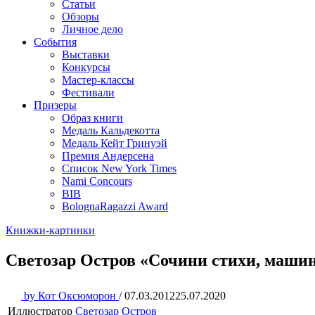
Статьи
Обзоры
Личное дело
События
Выставки
Конкурсы
Мастер-классы
Фестивали
Призеры
Образ книги
Медаль Кальдекотта
Медаль Кейт Гринуэй
Премия Андерсена
Список New York Times
Nami Concours
BIB
BolognaRagazzi Award
Книжки-картинки
Светозар Остров «Сочини стихи, машин
by
Кот Оксюморон
/
07.03.2012
25.07.2020
Иллюстратор
Светозар Остров