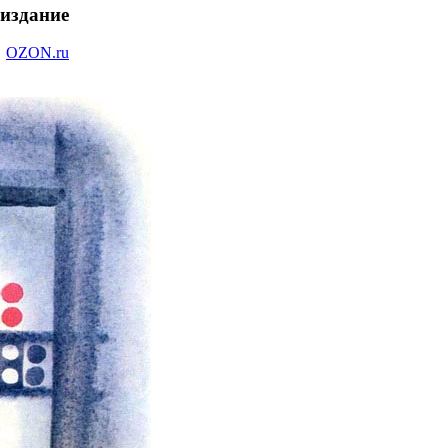
еиздание
OZON.ru