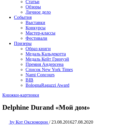
Статьи
Обзоры
Личное дело
События
Выставки
Конкурсы
Мастер-классы
Фестивали
Призеры
Образ книги
Медаль Кальдекотта
Медаль Кейт Гринуэй
Премия Андерсена
Список New York Times
Nami Concours
BIB
BolognaRagazzi Award
Книжки-картинки
Delphine Durand «Мой дом»
by
Кот Оксюморон
/
23.08.2016
27.08.2020