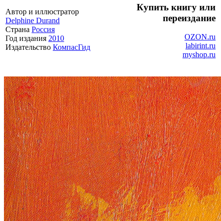
Купить книгу или
Автор и иллюстратор
переиздание
Delphine Durand
Страна
Россия
OZON.ru
Год издания
2010
labirint.ru
Издательство
КомпасГид
myshop.ru