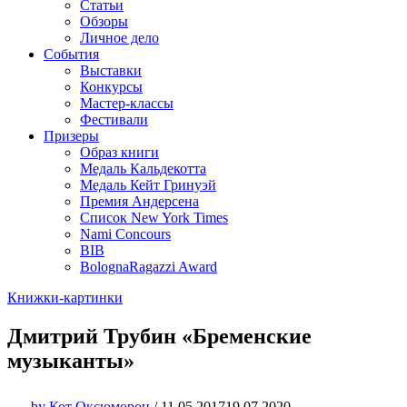
Статьи
Обзоры
Личное дело
События
Выставки
Конкурсы
Мастер-классы
Фестивали
Призеры
Образ книги
Медаль Кальдекотта
Медаль Кейт Гринуэй
Премия Андерсена
Список New York Times
Nami Concours
BIB
BolognaRagazzi Award
Книжки-картинки
Дмитрий Трубин «Бременские
музыканты»
by
Кот Оксюморон
/
11.05.2017
19.07.2020