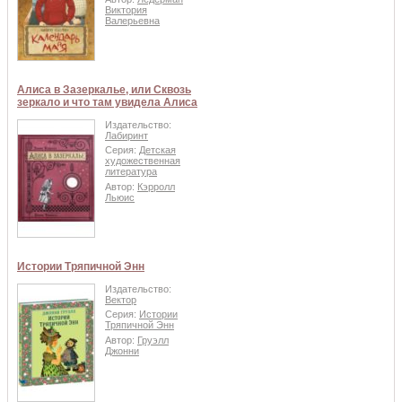
Виктория
Валерьевна
Алиса в Зазеркалье, или Сквозь
зеркало и что там увидела Алиса
Издательство:
Лабиринт
Серия:
Детская
художественная
литература
Автор:
Кэрролл
Льюис
Истории Тряпичной Энн
Издательство:
Вектор
Серия:
Истории
Тряпичной Энн
Автор:
Груэлл
Джонни