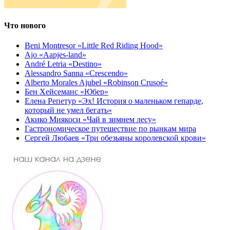
Что нового
Beni Montresor «Little Red Riding Hood»
Ajo «Aapjes-land»
André Letria «Destino»
Alessandro Sanna «Crescendo»
Alberto Morales Ajubel «Robinson Crusoé»
Бен Хейсеманс «Юбер»
Елена Репетур «Эх! История о маленьком гепарде,
который не умел бегать»
Акико Миякоси «Чай в зимнем лесу»
Гастрономическое путешествие по рынкам мира
Сергей Любаев «Три обезьяны королевской крови»