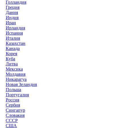
Голландия
Греция
Дания
Индия
Иран
Ирландия
Испания
Италия
Казахстан
Канада
Корея
Куба
Литва
Мексика
Молдавия
Никарагуа
Новая Зеландия
Польша
Португалия
Россия
Сербия
Сингапур
Словакия
СССР
США