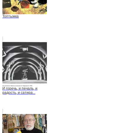
Топтыжка
И горечь, и печаль, и
радость, и сатира...