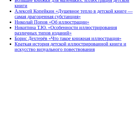
Большие книжки для маленьких: иллюстрация детской
книги
Алексей Копейкин «Душевное тепло в детской книге —
самая драгоценная субстанция»
Николай Попов «Об иллюстрации»
Никитина Т.Ю. «Особенности иллюстрирования
различных типов изданий»
Борис Дехтерёв «Что такое книжная иллюстрация»
Краткая история детской иллюстрированной книги и
искусство визуального повествования