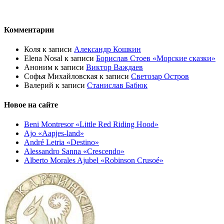
Комментарии
Коля
к записи
Александр Кошкин
Elena Nosal
к записи
Борислав Стоев «Морские сказки»
Аноним
к записи
Виктор Важдаев
Софья Михайловская
к записи
Светозар Остров
Валерий
к записи
Станислав Бабюк
Новое на сайте
Beni Montresor «Little Red Riding Hood»
Ajo «Aapjes-land»
André Letria «Destino»
Alessandro Sanna «Crescendo»
Alberto Morales Ajubel «Robinson Crusoé»