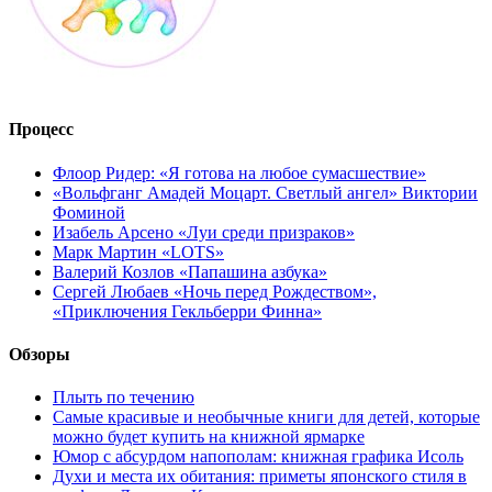
Процесс
Флоор Ридер: «Я готова на любое сумасшествие»
«Вольфганг Амадей Моцарт. Светлый ангел» Виктории
Фоминой
Изабель Арсено «Луи среди призраков»
Марк Мартин «LOTS»
Валерий Козлов «Папашина азбука»
Сергей Любаев «Ночь перед Рождеством»,
«Приключения Гекльберри Финна»
Обзоры
Плыть по течению
Самые красивые и необычные книги для детей, которые
можно будет купить на книжной ярмарке
Юмор с абсурдом напополам: книжная графика Исоль
Духи и места их обитания: приметы японского стиля в