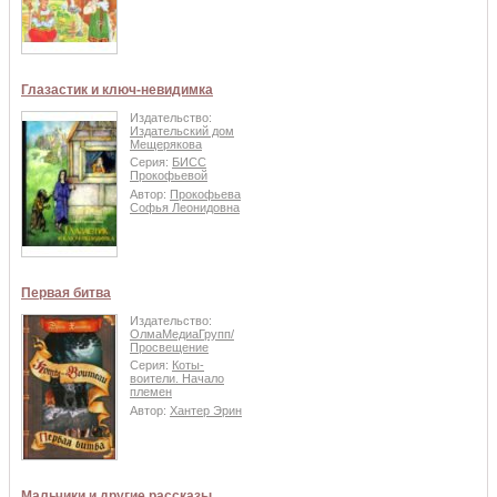
Глазастик и ключ-невидимка
Издательство:
Издательский дом
Мещерякова
Серия:
БИСС
Прокофьевой
Автор:
Прокофьева
Софья Леонидовна
Первая битва
Издательство:
ОлмаМедиаГрупп/
Просвещение
Серия:
Коты-
воители. Начало
племен
Автор:
Хантер Эрин
Мальчики и другие рассказы