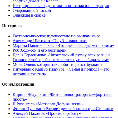
графике Джосиан Келлер
Неофициальные художники и книжная иллюстрация
Очарованный тоской
Однажды в сказке
Интервью
Гастрономическое путешествие по рынкам мира
Александр Шатохин «Голубая машинка»
Марина Павликовская: «Это идеальная для меня книга»
Роб Ходжсон и его бестиарии
Дарья Герасимова: «Читательский путь у всех разный.
Главное, чтобы ребенок мог этот путь выбирать сам»
Мона Оляля, которая так любит играть с буквами
Интервью с Кадзуо Ивамура: «Семья и природа – это
источник счастья»
Об иллюстрации
Кирилл Чёлушкин «Жизнь иллюстратора комфортна и
проста»
Л.Розенталь «Мстислав Добужинский»
Филип Пуллман «Расцвет детской книги при Сталине»
Алексей Пахомов «Про свою работу»