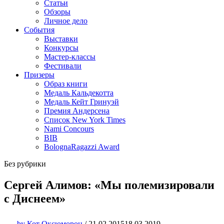
Статьи
Обзоры
Личное дело
События
Выставки
Конкурсы
Мастер-классы
Фестивали
Призеры
Образ книги
Медаль Кальдекотта
Медаль Кейт Гринуэй
Премия Андерсена
Список New York Times
Nami Concours
BIB
BolognaRagazzi Award
Без рубрики
Сергей Алимов: «Мы полемизировали
с Диснеем»
by
Кот Оксюморон
/
21.02.2015
18.03.2019