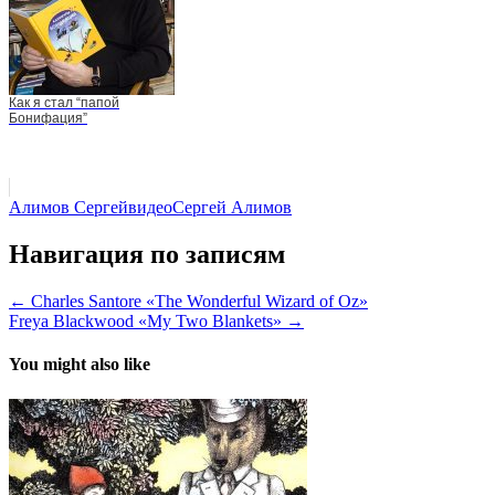
Как я стал “папой
Бонифация”
Алимов Сергей
видео
Сергей Алимов
Навигация по записям
← Charles Santore «The Wonderful Wizard of Oz»
Freya Blackwood «My Two Blankets» →
You might also like