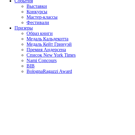
События
Выставки
Конкурсы
Мастер-классы
Фестивали
Призеры
Образ книги
Медаль Кальдекотта
Медаль Кейт Гринуэй
Премия Андерсена
Список New York Times
Nami Concours
BIB
BolognaRagazzi Award