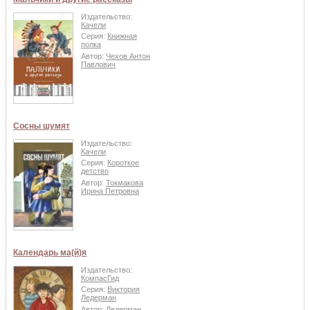
Издательство:
Качели
Серия:
Книжная
полка
Автор:
Чехов Антон
Павлович
Сосны шумят
Издательство:
Качели
Серия:
Короткое
детство
Автор:
Токмакова
Ирина Петровна
Календарь ма(й)я
Издательство:
КомпасГид
Серия:
Виктория
Ледерман
Автор:
Ледерман