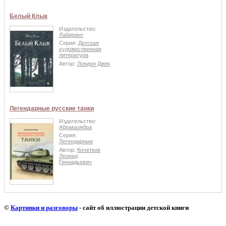
Белый Клык
Издательство:
Лабиринт
Серия:
Детская
художественная
литература
Автор:
Лондон Джек
Легендарные русские танки
Издательство:
Абраказябра
Серия:
Легендарные
Автор:
Кочетков
Леонид
Геннадьевич
©
Картинки и разговоры
- сайт об иллюстрации детской книги